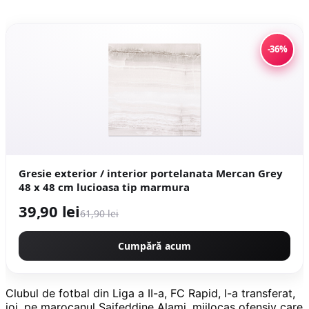
-36%
Gresie exterior / interior portelanata Mercan Grey
48 x 48 cm lucioasa tip marmura
39,90 lei
61,90 lei
Cumpără acum
Clubul de fotbal din Liga a II-a, FC Rapid, l-a transferat,
joi, pe marocanul Saifeddine Alami, mijlocaş ofensiv care