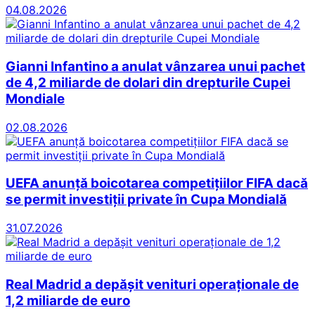
04.08.2026
Gianni Infantino a anulat vânzarea unui pachet
de 4,2 miliarde de dolari din drepturile Cupei
Mondiale
02.08.2026
UEFA anunță boicotarea competițiilor FIFA dacă
se permit investiții private în Cupa Mondială
31.07.2026
Real Madrid a depășit venituri operaționale de
1,2 miliarde de euro