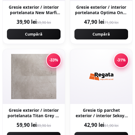
Gresie exterior / interior
Gresie exterior / interior
portelanata New Marfil
portelanata Optima Onyx
Beige 60 x 60 cm lucioasa
60 x 120 cm lucioasa
39,90 lei
47,90 lei
59,90 lei
71,90 lei
rectificata tip piatra
rectificata tip marmura
naturala
Cumpără
Cumpără
-33%
-31%
Gresie exterior / interior
Gresie tip parchet
portelanata Titan Grey 60
exterior / interior Sekoya
x 120 cm mata rectificata
Beige 20 5 x 60 cm mata
59,90 lei
42,90 lei
89,90 lei
61,90 lei
aspect ciment
portelanata
antiderapanta