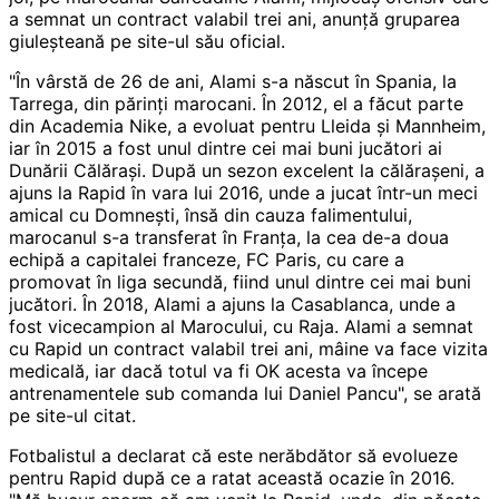
a semnat un contract valabil trei ani, anunţă gruparea
giuleşteană pe site-ul său oficial.
"În vârstă de 26 de ani, Alami s-a născut în Spania, la
Tarrega, din părinţi marocani. În 2012, el a făcut parte
din Academia Nike, a evoluat pentru Lleida şi Mannheim,
iar în 2015 a fost unul dintre cei mai buni jucători ai
Dunării Călăraşi. După un sezon excelent la călăraşeni, a
ajuns la Rapid în vara lui 2016, unde a jucat într-un meci
amical cu Domneşti, însă din cauza falimentului,
marocanul s-a transferat în Franţa, la cea de-a doua
echipă a capitalei franceze, FC Paris, cu care a
promovat în liga secundă, fiind unul dintre cei mai buni
jucători. În 2018, Alami a ajuns la Casablanca, unde a
fost vicecampion al Marocului, cu Raja. Alami a semnat
cu Rapid un contract valabil trei ani, mâine va face vizita
medicală, iar dacă totul va fi OK acesta va începe
antrenamentele sub comanda lui Daniel Pancu", se arată
pe site-ul citat.
Fotbalistul a declarat că este nerăbdător să evolueze
pentru Rapid după ce a ratat această ocazie în 2016.