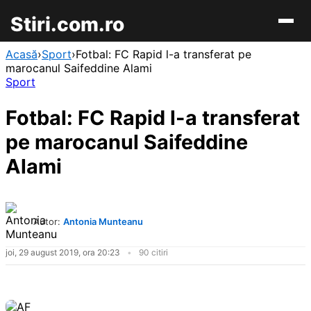
Stiri.com.ro
Acasă
›
Sport
›
Fotbal: FC Rapid l-a transferat pe
marocanul Saifeddine Alami
Sport
Fotbal: FC Rapid l-a transferat
pe marocanul Saifeddine
Alami
Autor:
Antonia Munteanu
joi, 29 august 2019, ora 20:23
90 citiri