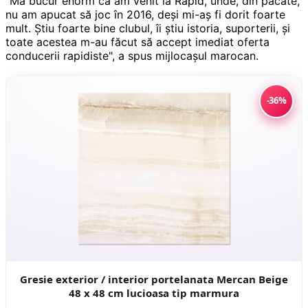
"Mă bucur enorm că am venit la Rapid, unde, din păcate,
nu am apucat să joc în 2016, deşi mi-aş fi dorit foarte
mult. Ştiu foarte bine clubul, îi ştiu istoria, suporterii, şi
toate acestea m-au făcut să accept imediat oferta
conducerii rapidiste", a spus mijlocaşul marocan.
-36%
Gresie exterior / interior portelanata Mercan Beige
48 x 48 cm lucioasa tip marmura