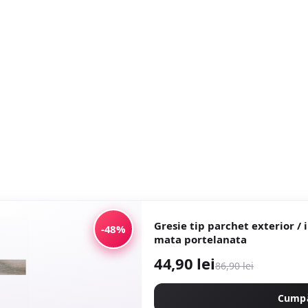
Gresie tip parchet exterior / interio
-48%
mata portelanata
44,90 lei
86,90 lei
Cump