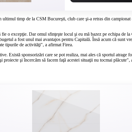
 din ultimul timp de la CSM Bucureşti, club care şi-a retras din campionat
fie o excepţie. Dar omul sfinţeşte locul şi eu mă bazez pe echipa de la 
bugetul a fost unul mai avantajos pentru Capitală. Însă acum că sunt vre
te tipurile de activităţi", a afirmat Firea.
ive. Există sponsorizări care se pot realiza, mai ales că sportul atrage f
i şi proiecte şi încercăm să facem faţă acestei situaţii nu tocmai plăcu