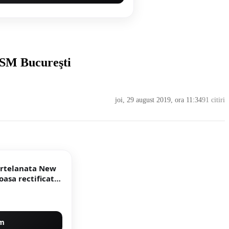
 CSM Bucureşti
joi, 29 august 2019, ora 11:34
91 citiri
portelanata New
um