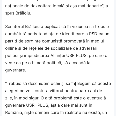
naţionale de dezvoltare locală şi aşa mai departe", a
spus Brăiloiu.
Senatorul Brăiloiu a explicat că în viziunea sa trebuie
combătută activ tendinţa de identificare a PSD ca un
partid de sorginte comunistă promovată în mediul
online şi de reţelele de socializare de adversari
politici şi împiedicarea Alianţei USR PLUS, pe care o
vede ca pe o himeră politică, să acceadă la
guvernare.
"Trebuie să deschidem ochii şi să înţelegem că aceste
alegeri ne vor contura viitorul pentru patru ani de
zile, în mod sigur. O altă problemă este o eventuală
guvernare USR -PLUS, ăştia care mai sunt în
România, nişte oameni care în realitate nu există, un