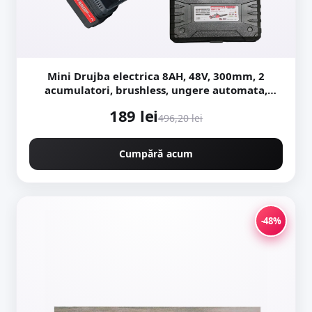
Mini Drujba electrica 8AH, 48V, 300mm, 2
acumulatori, brushless, ungere automata,
1800w, CAMPION CMP1756
189 lei
496,20 lei
Cumpără acum
-48%