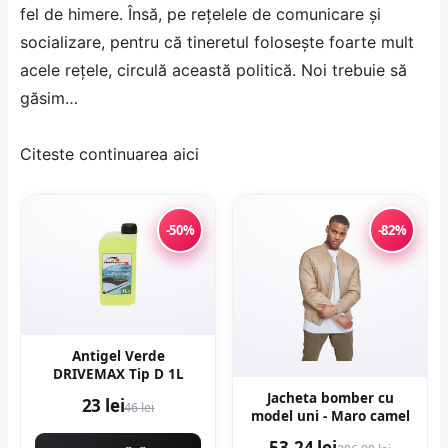
fel de himere. Însă, pe reţelele de comunicare şi
socializare, pentru că tineretul foloseşte foarte mult
acele reţele, circulă această politică. Noi trebuie să
găsim…
Citeste continuarea
aici
-50%
-82%
Antigel Verde
DRIVEMAX Tip D 1L
Jacheta bomber cu
23 lei
46 lei
model uni - Maro camel
53,24 lei