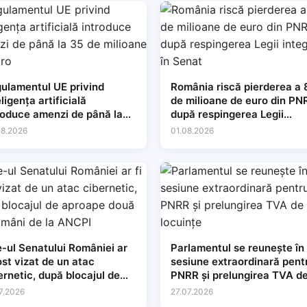
ulamentul UE privind
România riscă pierderea a
eligența artificială
de milioane de euro din PN
roduce amenzi de până la
după respingerea Legii
de milioane de euro
integrității în Senat
08.2026
01.08.2026
e-ul Senatului României ar
Parlamentul se reunește în
fost vizat de un atac
sesiune extraordinară pent
ernetic, după blocajul de
PNRR și prelungirea TVA d
oape două săptămâni de la
9% la locuințe
7.2026
27.07.2026
CPI