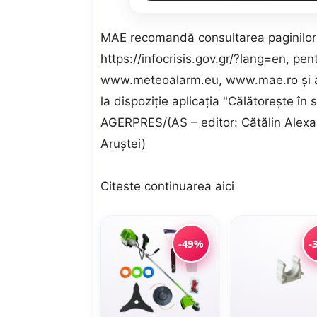
MAE recomandă consultarea paginilor 
https://infocrisis.gov.gr/?lang=en, pentr
www.meteoalarm.eu, www.mae.ro şi ami
la dispoziţie aplicaţia "Călătoreşte în s
AGERPRES/(AS – editor: Cătălin Alexand
Aruştei)
Citeste continuarea
aici
-49%
-