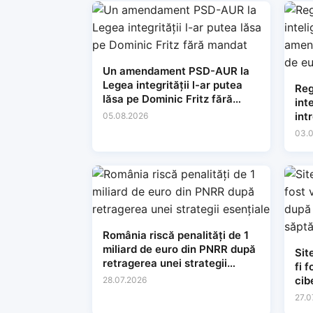
Un amendament PSD-AUR la
Legea integrității l-ar putea
Reg
lăsa pe Dominic Fritz fără
int
mandat
int
05.08.2026
35 
03.
România riscă penalități de 1
miliard de euro din PNRR după
Sit
retragerea unei strategii
fi 
esențiale
cib
28.07.2026
apr
27.0
AN