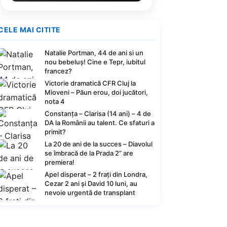
CELE MAI CITITE
Natalie Portman, 44 de ani si un
nou bebeluș! Cine e Tepr, iubitul
francez?
Victorie dramatică CFR Cluj la
Mioveni – Păun erou, doi jucători,
nota 4
Constanța – Clarisa (14 ani) – 4 de
DA la Românii au talent. Ce sfaturi a
primit?
La 20 de ani de la succes – Diavolul
se îmbracă de la Prada 2” are
premiera!
Apel disperat – 2 frați din Londra,
Cezar 2 ani și David 10 luni, au
nevoie urgentă de transplant