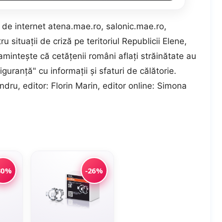
de internet atena.mae.ro, salonic.mae.ro,
u situaţii de criză pe teritoriul Republicii Elene,
nteşte că cetăţenii români aflaţi străinătate au
iguranţă" cu informaţii şi sfaturi de călătorie.
ru, editor: Florin Marin, editor online: Simona
30%
-26%