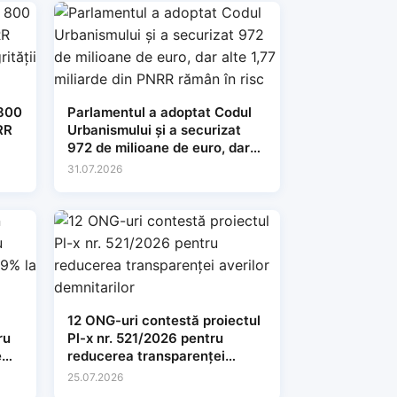
 800
Parlamentul a adoptat Codul
RR
Urbanismului și a securizat
972 de milioane de euro, dar
alte 1,77 miliarde din PNRR
31.07.2026
rămân în risc
12 ONG-uri contestă proiectul
ru
Pl-x nr. 521/2026 pentru
e
reducerea transparenței
averilor demnitarilor
25.07.2026