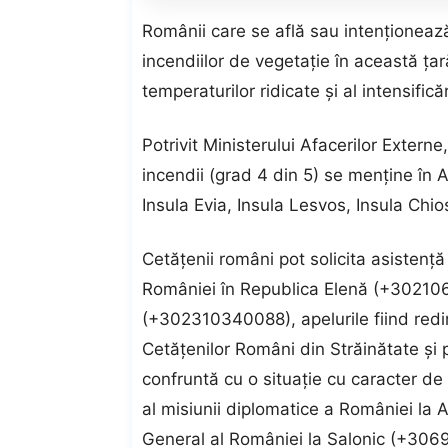
Românii care se află sau intenţionează
incendiilor de vegetaţie în această ţa
temperaturilor ridicate şi al intensifică
Potrivit Ministerului Afacerilor Externe
incendii (grad 4 din 5) se menţine în A
Insula Evia, Insula Lesvos, Insula Chio
Cetăţenii români pot solicita asisten
României în Republica Elenă (+30210672
(+302310340088), apelurile fiind redir
Cetăţenilor Români din Străinătate şi
confruntă cu o situaţie cu caracter de
al misiunii diplomatice a României la
General al României la Salonic (+30