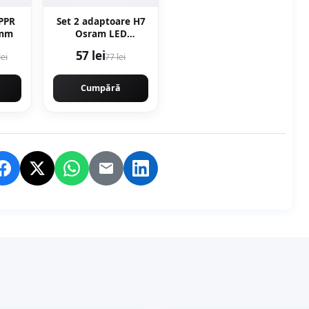
PPR
Set 2 adaptoare H7
 mm
Osram LED
64210DA01 pentru
57 lei
lei
77 lei
BMW, Citroen,
Mercedes, Skoda,
VW
Cumpără