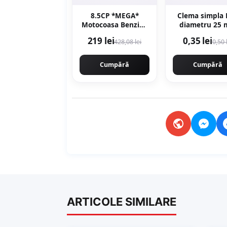
8.5CP *MEGA*
Clema simpla 
Motocoasa Benzina
diametru 25
2t timpi 8.5cp,
219 lei
0,35 lei
428,08 lei
0,50 
12000rpm, 58cc,
model 2026 cu 10
accesorii, easy-
Cumpără
Cumpără
start, Fresco Power
by ItalianTech
CMP1545
ARTICOLE SIMILARE