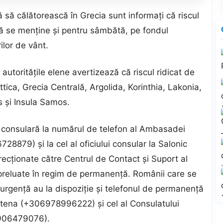
 să călătorească în Grecia sunt informaţi că riscul
ră se menţine şi pentru sâmbătă, pe fondul
rilor de vânt.
, autorităţile elene avertizează că riscul ridicat de
ttica, Grecia Centrală, Argolida, Korinthia, Lakonia,
s şi Insula Samos.
ţă consulară la numărul de telefon al Ambasadei
8879) şi la cel al oficiului consular la Salonic
ecţionate către Centrul de Contact şi Suport al
 preluate în regim de permanenţă. Românii care se
 urgenţă au la dispoziţie şi telefonul de permanenţă
 Atena (+306978996222) şi cel al Consulatului
6906479076).