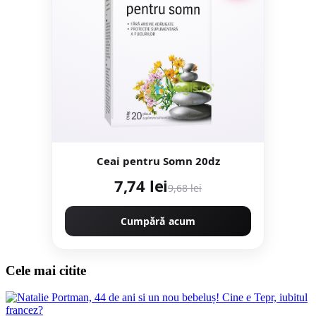
Ceai pentru Somn 20dz
7,74 lei
9,68 lei
Cumpără acum
Cele mai citite