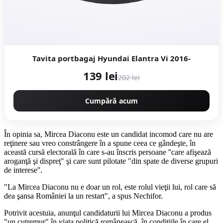
Tavita portbagaj Hyundai Elantra Vi 2016-
139 lei
202 lei
Cumpără acum
În opinia sa, Mircea Diaconu este un candidat incomod care nu are
reţinere sau vreo constrângere în a spune ceea ce gândeşte, în
această cursă electorală în care s-au înscris persoane ''care afişează
aroganţă şi dispreţ" şi care sunt pilotate "din spate de diverse grupuri
de interese''.
"La Mircea Diaconu nu e doar un rol, este rolul vieţii lui, rol care să
dea şansa României la un restart", a spus Nechifor.
Potrivit acestuia, anunţul candidaturii lui Mircea Diaconu a produs
"un cutremur" în viaţa politică românească, în condiţiile în care el