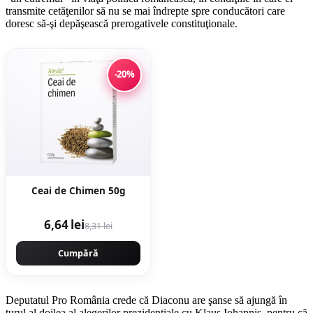
transmite cetăţenilor să nu se mai îndrepte spre conducători care
doresc să-şi depăşească prerogativele constituţionale.
-20%
Ceai de Chimen 50g
6,64 lei
8,31 lei
Cumpără
Deputatul Pro România crede că Diaconu are şanse să ajungă în
turul al doilea al alegerilor prezidenţiale cu Klaus Iohannis, pentru că