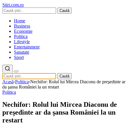
Stiri.com.ro
Caută
Home
Business
Economie
Politica
Lifestyle
Entertainment
Sanatate
Sport
Caută
Acasă
›
Politica
›
Nechifor: Rolul lui Mircea Diaconu de preşedinte ar
da şansa României la un restart
Politica
Nechifor: Rolul lui Mircea Diaconu de
preşedinte ar da şansa României la un
restart