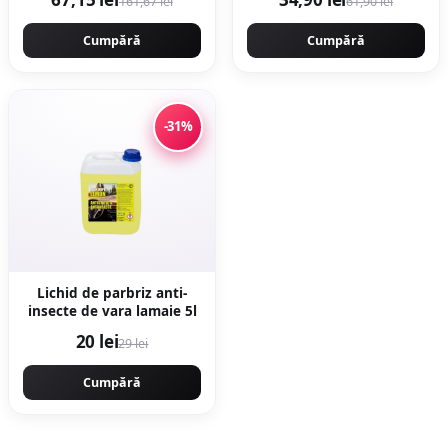
161,67 lei
61,90 lei
Evotools 681327
ciment
Cumpără
Cumpără
-31%
Lichid de parbriz anti-
insecte de vara lamaie 5l
20 lei
29 lei
Cumpără