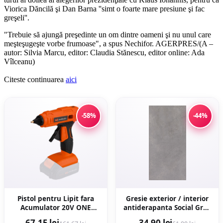
Viorica Dăncilă şi Dan Barna ''simt o foarte mare presiune şi fac
greşeli''.
"Trebuie să ajungă preşedinte un om dintre oameni şi nu unul care
meşteşugeşte vorbe frumoase", a spus Nechifor. AGERPRES/(A –
autor: Silvia Marcu, editor: Claudia Stănescu, editor online: Ada
Vîlceanu)
Citeste continuarea
aici
-58%
-44%
Pistol pentru Lipit fara
Gresie exterior / interior
Acumulator 20V ONE
antiderapanta Social Grey
EPTO D: 11.5x150 mm
30 x 60 cm mata aspect
67,15 lei
34,90 lei