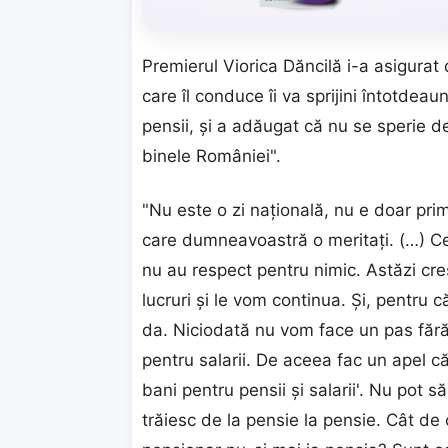
Premierul Viorica Dăncilă i-a asigurat
care îl conduce îi va sprijini întotdeau
pensii, şi a adăugat că nu se sperie de
binele României".
"Nu este o zi naţională, nu e doar pr
care dumneavoastră o meritaţi. (…) Cei 
nu au respect pentru nimic. Astăzi c
lucruri şi le vom continua. Şi, pentru
da. Niciodată nu vom face un pas fără
pentru salarii. De aceea fac un apel căt
bani pentru pensii şi salarii'. Nu pot s
trăiesc de la pensie la pensie. Cât de c