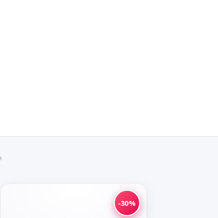
e
-30%