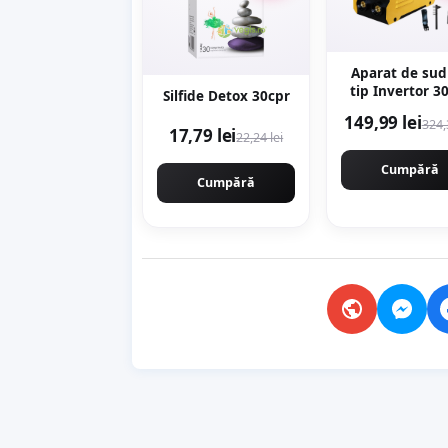
Aparat de sud
tip Invertor 3
Silfide Detox 30cpr
reglaj, afisaj di
149,99 lei
324,
ventilat, 1.6-
17,79 lei
22,24 lei
Next Generati
URAL MAS
Cumpără
PROFESSION
Cumpără
CMP1694