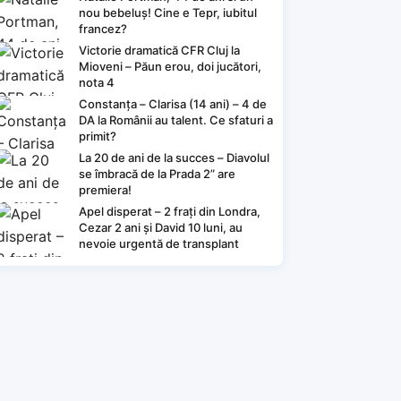
nou bebeluș! Cine e Tepr, iubitul
francez?
Victorie dramatică CFR Cluj la
Mioveni – Păun erou, doi jucători,
nota 4
Constanța – Clarisa (14 ani) – 4 de
DA la Românii au talent. Ce sfaturi a
primit?
La 20 de ani de la succes – Diavolul
se îmbracă de la Prada 2” are
premiera!
Apel disperat – 2 frați din Londra,
Cezar 2 ani și David 10 luni, au
nevoie urgentă de transplant