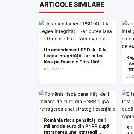
ARTICOLE SIMILARE
Un amendament PSD-AUR la
Legea integrității l-ar putea
Reg
lăsa pe Dominic Fritz fără
int
mandat
int
05.08.2026
35 
03.
România riscă penalități de 1
miliard de euro din PNRR după
Sit
retragerea unei strategii
fi 