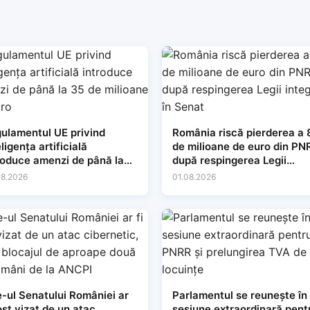
ulamentul UE privind
România riscă pierderea a
eligența artificială
de milioane de euro din PN
roduce amenzi de până la
după respingerea Legii
de milioane de euro
integrității în Senat
08.2026
01.08.2026
e-ul Senatului României ar
Parlamentul se reunește în
fost vizat de un atac
sesiune extraordinară pent