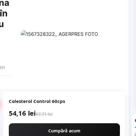
una
în
u
tiri
Colesterol Control 60cps
54,16 lei
67,71 lei
Cumpără acum