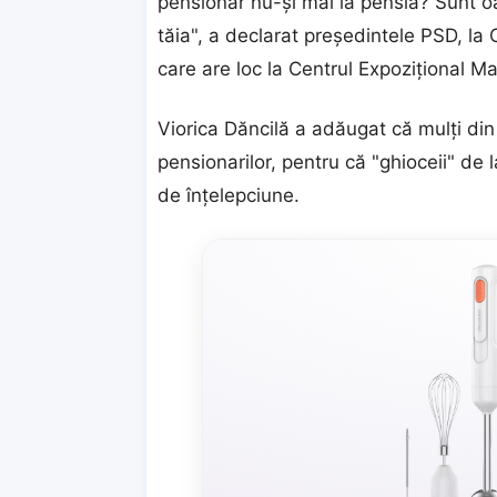
pensionar nu-şi mai ia pensia? Sunt o
tăia", a declarat preşedintele PSD, la 
care are loc la Centrul Expoziţional M
Viorica Dăncilă a adăugat că mulţi din
pensionarilor, pentru că "ghioceii" de 
de înţelepciune.