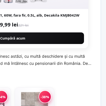
1, 60W, fara fir, 0.5L, alb, Decakila KMJB042W
9,99 lei
221 lei
Cumpără acum
lnesc astăzi, cu multă deschidere şi cu multă
nd mă întâlnesc cu pensionarii din România. De…
54%
-38%