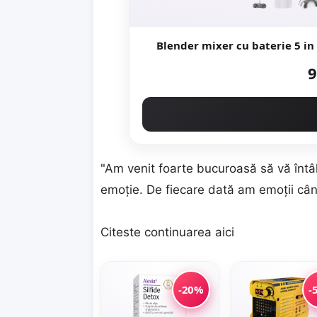
Blender mixer cu baterie 5 in 
9
"Am venit foarte bucuroasă să vă întâ
emoţie. De fiecare dată am emoţii câ
Citeste continuarea
aici
-20%
-