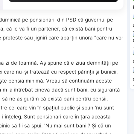
 duminică pe pensionarii din PSD că guvernul pe
na, că le va fi un partener, că există bani pentru
 proteste sau jigniri care aparţin unora "care nu vor
ima zi de toamnă. Aş spune că e ziua demnităţii pe
care nu-şi tratează cu respect părinţii şi bunicii,
reşte pensia minimă. Vreau să continuăm aceste
 că m-a întrebat cineva dacă sunt bani, cu siguranţă
 să ne asigurăm că există bani pentru pensii,
re cei care vin în spaţiul public şi spun 'nu sunt
ă-i înţeleg. Sunt pensionari care în ţara aceasta
inic să fii să spui: 'Nu mai sunt bani'? Şi că un