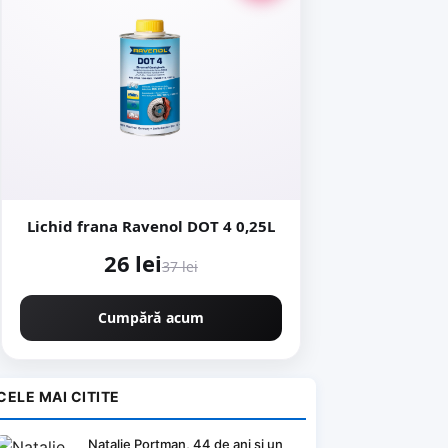
Lichid frana Ravenol DOT 4 0,25L
26 lei
37 lei
Cumpără acum
CELE MAI CITITE
Natalie Portman, 44 de ani si un