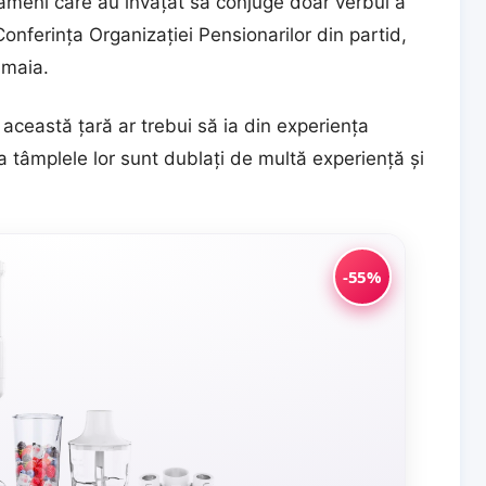
ameni care au învăţat să conjuge doar verbul a
Conferinţa Organizaţiei Pensionarilor din partid,
amaia.
 această ţară ar trebui să ia din experienţa
la tâmplele lor sunt dublaţi de multă experienţă şi
-55%