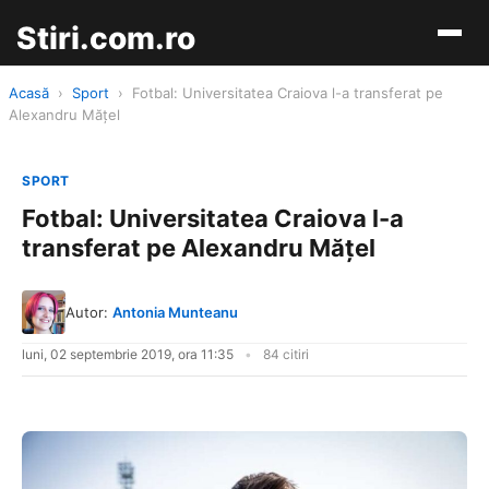
Stiri.com.ro
Acasă
›
Sport
›
Fotbal: Universitatea Craiova l-a transferat pe
Alexandru Măţel
SPORT
Fotbal: Universitatea Craiova l-a
transferat pe Alexandru Măţel
Autor:
Antonia Munteanu
luni, 02 septembrie 2019, ora 11:35
84 citiri