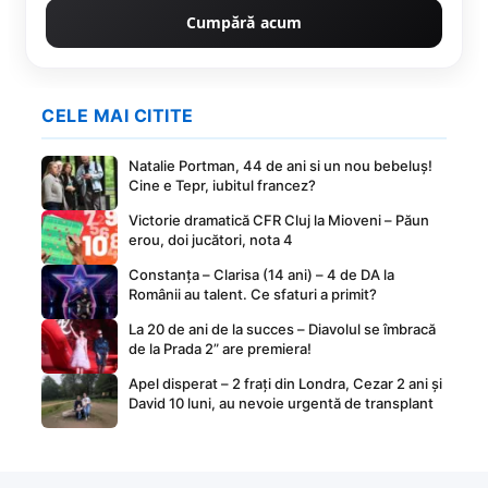
Cumpără acum
CELE MAI CITITE
Natalie Portman, 44 de ani si un nou bebeluș!
Cine e Tepr, iubitul francez?
Victorie dramatică CFR Cluj la Mioveni – Păun
erou, doi jucători, nota 4
Constanța – Clarisa (14 ani) – 4 de DA la
Românii au talent. Ce sfaturi a primit?
La 20 de ani de la succes – Diavolul se îmbracă
de la Prada 2” are premiera!
Apel disperat – 2 frați din Londra, Cezar 2 ani și
David 10 luni, au nevoie urgentă de transplant