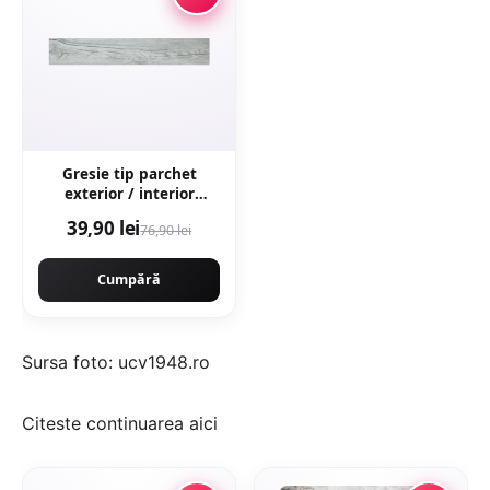
Gresie tip parchet
exterior / interior
Samba Multi 15 x 90 cm
39,90 lei
76,90 lei
mata portelanata
antiderapanta
Cumpără
Sursa foto: ucv1948.ro
Citeste continuarea
aici