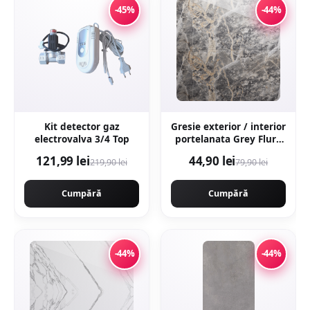
-45%
-44%
Kit detector gaz
Gresie exterior / interior
electrovalva 3/4 Top
portelanata Grey Flury
60 x 120 cm lucioasa
121,99 lei
44,90 lei
219,90 lei
79,90 lei
rectificata tip marmura
Cumpără
Cumpără
-44%
-44%