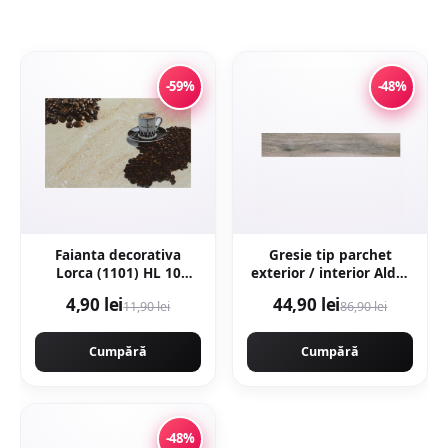
-59%
-48%
Faianta decorativa
Gresie tip parchet
Lorca (1101) HL 10
exterior / interior Alder
Beige 25 x 40
Grey 20 x 120 cm mata
4,90 lei
44,90 lei
11,90 lei
86,90 lei
portelanata
Cumpără
Cumpără
-48%