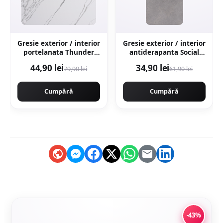
Gresie exterior / interior
Gresie exterior / interior
portelanata Thunder
antiderapanta Social
White Bookmatch B 60 x
Grey 30 x 60 cm mata
44,90 lei
34,90 lei
79,90 lei
61,90 lei
120 cm lucioasa
aspect ciment
rectificata tip marmura
Cumpără
Cumpără
-43%