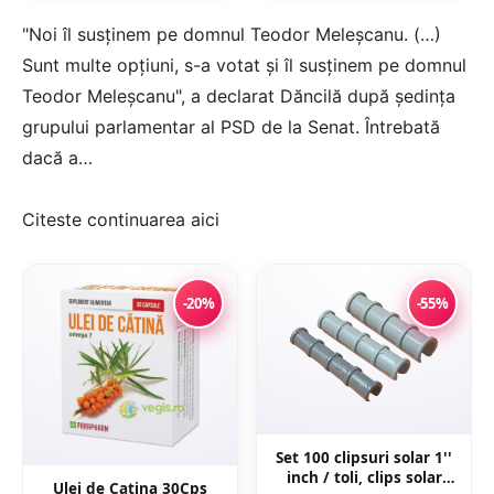
"Noi îl susţinem pe domnul Teodor Meleşcanu. (…)
Sunt multe opţiuni, s-a votat şi îl susţinem pe domnul
Teodor Meleşcanu", a declarat Dăncilă după şedinţa
grupului parlamentar al PSD de la Senat. Întrebată
dacă a…
Citeste continuarea
aici
-20%
-55%
Set 100 clipsuri solar 1''
inch / toli, clips solar
Ulei de Catina 30Cps