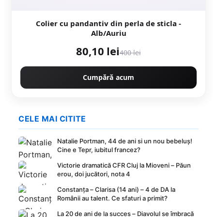
Colier cu pandantiv din perla de sticla -
Alb/Auriu
80,10 lei
400 lei
Cumpără acum
CELE MAI CITITE
Natalie Portman, 44 de ani si un nou bebeluș!
Cine e Tepr, iubitul francez?
Victorie dramatică CFR Cluj la Mioveni – Păun
erou, doi jucători, nota 4
Constanța – Clarisa (14 ani) – 4 de DA la
Românii au talent. Ce sfaturi a primit?
La 20 de ani de la succes – Diavolul se îmbracă