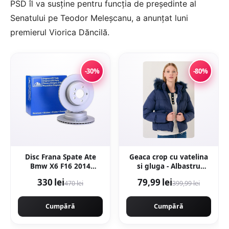
PSD îl va susţine pentru funcţia de preşedinte al
Senatului pe Teodor Meleşcanu, a anunţat luni
premierul Viorica Dăncilă.
-30%
-80%
Disc Frana Spate Ate
Geaca crop cu vatelina
Bmw X6 F16 2014
si gluga - Albastru
24.0120-0206.1
inchis
330 lei
79,99 lei
470 lei
399,99 lei
Cumpără
Cumpără