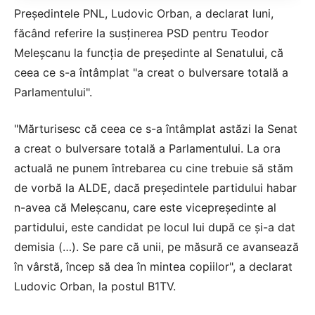
Preşedintele PNL, Ludovic Orban, a declarat luni,
făcând referire la susţinerea PSD pentru Teodor
Meleşcanu la funcţia de preşedinte al Senatului, că
ceea ce s-a întâmplat "a creat o bulversare totală a
Parlamentului".
"Mărturisesc că ceea ce s-a întâmplat astăzi la Senat
a creat o bulversare totală a Parlamentului. La ora
actuală ne punem întrebarea cu cine trebuie să stăm
de vorbă la ALDE, dacă preşedintele partidului habar
n-avea că Meleşcanu, care este vicepreşedinte al
partidului, este candidat pe locul lui după ce şi-a dat
demisia (…). Se pare că unii, pe măsură ce avansează
în vârstă, încep să dea în mintea copiilor", a declarat
Ludovic Orban, la postul B1TV.