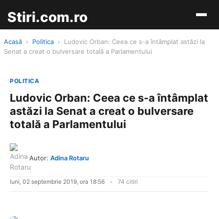
Stiri.com.ro
Acasă
›
Politica
›
Ludovic Orban: Ceea ce s-a întâmplat astăzi la
Senat a creat o bulversare totală a Parlamentului
POLITICA
Ludovic Orban: Ceea ce s-a întâmplat
astăzi la Senat a creat o bulversare
totală a Parlamentului
Autor:
Adina Rotaru
luni, 02 septembrie 2019, ora 18:56
74 citiri