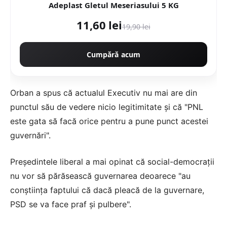
Adeplast Gletul Meseriasului 5 KG
11,60 lei
19,90 lei
Cumpără acum
Orban a spus că actualul Executiv nu mai are din
punctul său de vedere nicio legitimitate şi că "PNL
este gata să facă orice pentru a pune punct acestei
guvernări".
Preşedintele liberal a mai opinat că social-democraţii
nu vor să părăsească guvernarea deoarece "au
conştiinţa faptului că dacă pleacă de la guvernare,
PSD se va face praf şi pulbere".