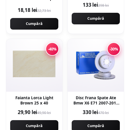
profesional
133 lei
298 lei
18,18 lei
22,73 lei
Cumpără
Cumpără
-40%
-30%
Faianta Lorca Light
Disc Frana Spate Ate
Brown 25 x 40
Bmw X6 E71 2007-2014
24.0120-0206.1
29,90 lei
330 lei
49,90 lei
470 lei
Cumpără
Cumpără