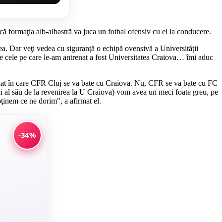
 că formaţia alb-albastră va juca un fotbal ofensiv cu el la conducere.
dea. Dar veţi vedea cu siguranţă o echipă ovensivă a Universităţii
re cele pe care le-am antrenat a fost Universitatea Craiova… îmi aduc
onat în care CFR Cluj se va bate cu Craiova. Nu, CFR se va bate cu FC
 al său de la revenirea la U Craiova) vom avea un meci foate greu, pe
bţinem ce ne dorim", a afirmat el.
-34%