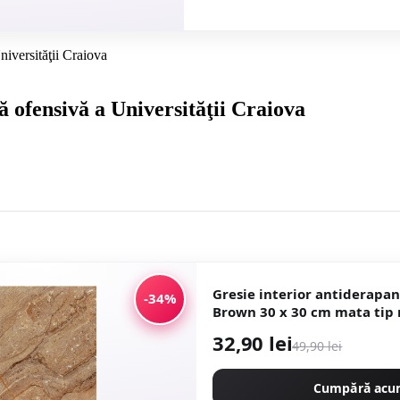
niversităţii Craiova
ă ofensivă a Universităţii Craiova
Gresie interior antiderapa
-34%
Brown 30 
32,90 lei
49,90 lei
Cumpără ac