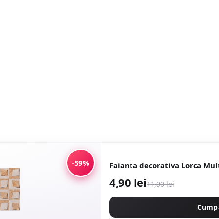
-59%
4,90 lei
11,90 lei
Cump