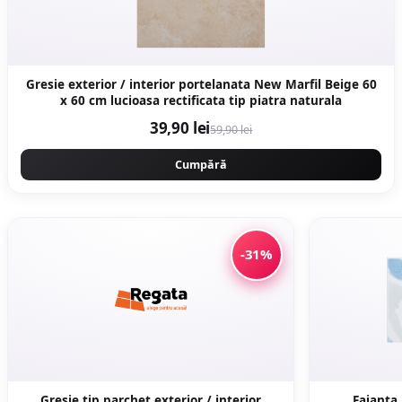
Gresie exterior / interior portelanata New Marfil Beige 60
x 60 cm lucioasa rectificata tip piatra naturala
39,90 lei
59,90 lei
Cumpără
-31%
Gresie tip parchet exterior / interior