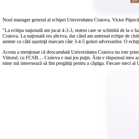
Noul manager general al echipei Universitatea Craiova, Victor Piţurcă, a
"La echipa naţională am jucat 4-3-3, sistem care se schimbă de la o fază
Craiova. La naţională era altceva, dar când am antrenat echipe de club
aminte cu câtă uşurinţă marcam câte 3-4-5 goluri adversarilor. O echip
Acesta a menţionat că deocamdată Universitatea Craiova nu este princ
Viitorul, cu FCSB… Craiova e mai jos puţin. Ăsta e răspunsul meu acu
mine mă interesează să fim pregătiţi pentru a câştiga. Fiecare meci al 