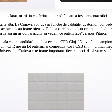
 declarat, marţi, în conferinţa de presă în care a fost prezentat oficial,
 la alta. La Craiova voi juca în funcţie de calităţile jucătorilor, voi ve
 acestea jucau foarte ofensiv. Echipa care mi-a plăcut cel mai mult dint
ă ca aia mi-aş dori şi acum, să vedem ce putem face", a spus Piţurcă.
ipala contracandidată la titlu a echipei CFR Cluj. "Nu va fi un campi
m. CFR are un lot puternic şi competitiv. Cu FCSB (n.r. – primul meci
Universităţii Craiova este foarte important, fiecare meci, dacă vrem să o