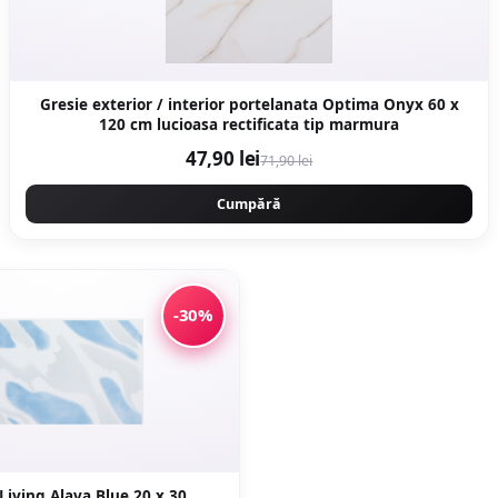
Gresie exterior / interior portelanata Optima Onyx 60 x
120 cm lucioasa rectificata tip marmura
47,90 lei
71,90 lei
Cumpără
-30%
Faianta Living Alava Blue 20 x 30