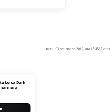
marți, 03 septembrie 2019, ora 15:45
67 citiri
nta Lorca Dark
x 30 cm mata tip marmura
um