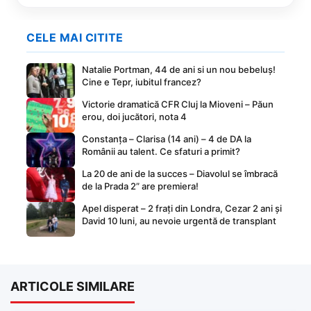
CELE MAI CITITE
Natalie Portman, 44 de ani si un nou bebeluș!
Cine e Tepr, iubitul francez?
Victorie dramatică CFR Cluj la Mioveni – Păun
erou, doi jucători, nota 4
Constanța – Clarisa (14 ani) – 4 de DA la
Românii au talent. Ce sfaturi a primit?
La 20 de ani de la succes – Diavolul se îmbracă
de la Prada 2” are premiera!
Apel disperat – 2 frați din Londra, Cezar 2 ani și
David 10 luni, au nevoie urgentă de transplant
ARTICOLE SIMILARE