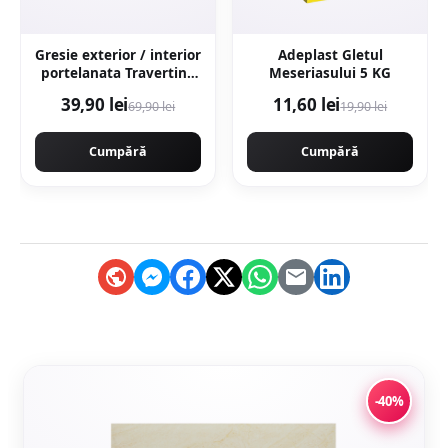
Gresie exterior / interior
Adeplast Gletul
portelanata Travertino
Meseriasului 5 KG
Crema 60 x 60 cm
39,90 lei
11,60 lei
69,90 lei
19,90 lei
lucioasa rectificata tip
piatra naturala
Cumpără
Cumpără
-40%