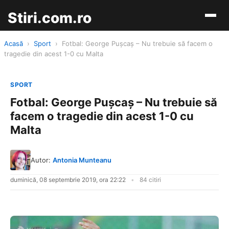
Stiri.com.ro
Acasă
›
Sport
›
Fotbal: George Puşcaş – Nu trebuie să facem o
tragedie din acest 1-0 cu Malta
SPORT
Fotbal: George Puşcaş – Nu trebuie să
facem o tragedie din acest 1-0 cu
Malta
Autor:
Antonia Munteanu
duminică, 08 septembrie 2019, ora 22:22
84 citiri