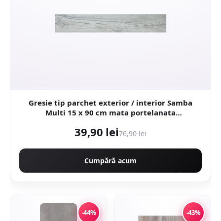
Gresie tip parchet exterior / interior Samba
Multi 15 x 90 cm mata portelanata
antiderapanta
39,90 lei
76,90 lei
Cumpără acum
-44%
-43%