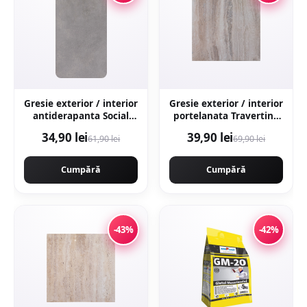
Gresie exterior / interior
Gresie exterior / interior
antiderapanta Social
portelanata Travertino
Grey 30 x 60 cm mata
Marfil 60 x 60 cm
34,90 lei
39,90 lei
61,90 lei
69,90 lei
aspect ciment
lucioasa rectificata tip
piatra naturala
Cumpără
Cumpără
-43%
-42%