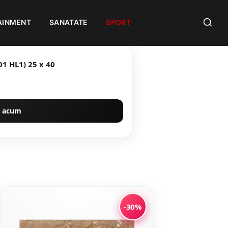
AINMENT
SANATATE
SPORT
Faianta decorativa Lorca Multi (1101 HL1) 25 x 40
 acum
-30%