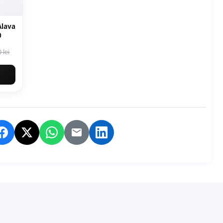
Alava
0
 lei