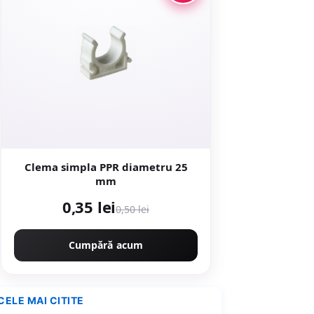
Clema simpla PPR diametru 25
mm
0,35 lei
0,50 lei
Cumpără acum
CELE MAI CITITE