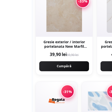
-33%
Gresie exterior / interior
Gres
portelanata New Marfil
portel
Beige 60 x 60 cm lucioasa
x 120 cm lucioasa r
39,90 lei
59,90 lei
rectificata tip piatra naturala
Cumpără
-31%
-