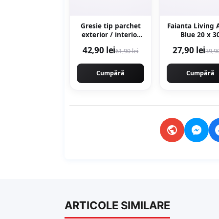
Gresie tip parchet
Faianta Living 
exterior / interior
Blue 20 x 3
Sekoya Beige 20 5 x
42,90 lei
27,90 lei
61,90 lei
39,90
60 cm mata
portelanata
antiderapanta
Cumpără
Cumpără
ARTICOLE SIMILARE