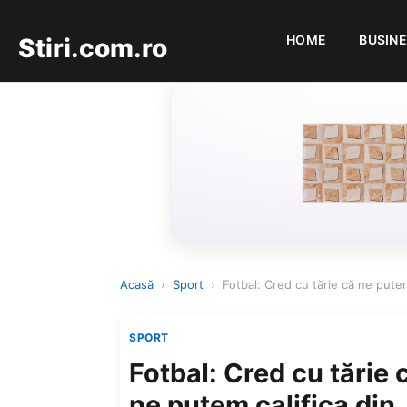
HOME
BUSIN
Stiri.com.ro
Acasă
›
Sport
›
Fotbal: Cred cu tărie că ne putem
SPORT
Fotbal: Cred cu tărie 
ne putem califica din