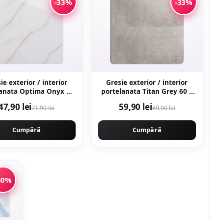
-33%
-33%
ie exterior / interior
Gresie exterior / interior
anata Optima Onyx 60
portelanata Titan Grey 60 x
ectificata
120 cm mata rectificata
47,90 lei
59,90 lei
71,90 lei
89,90 lei
tip marmura
aspect ciment
Cumpără
Cumpără
30%