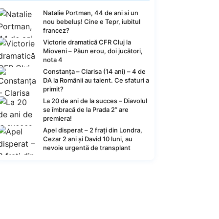
Natalie Portman, 44 de ani si un
nou bebeluș! Cine e Tepr, iubitul
francez?
Victorie dramatică CFR Cluj la
Mioveni – Păun erou, doi jucători,
nota 4
Constanța – Clarisa (14 ani) – 4 de
DA la Românii au talent. Ce sfaturi a
primit?
La 20 de ani de la succes – Diavolul
se îmbracă de la Prada 2” are
premiera!
Apel disperat – 2 frați din Londra,
Cezar 2 ani și David 10 luni, au
nevoie urgentă de transplant