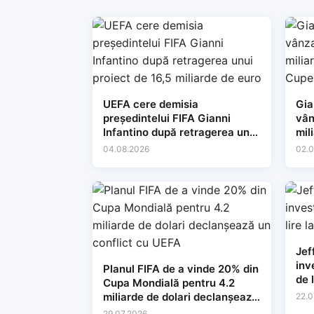
UEFA cere demisia
Gia
președintelui FIFA Gianni
vân
Infantino după retragerea unui
mil
proiect de 16,5 miliarde de
dre
04.08.2026
02.0
euro
Jef
inv
Planul FIFA de a vinde 20% din
de 
Cupa Mondială pentru 4.2
miliarde de dolari declanșează
22.0
un conflict cu UEFA
29.07.2026