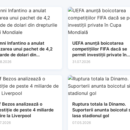
nni Infantino a anulat
UEFA anunță boicotarea
zarea unui pachet de 4,2
competițiilor FIFA dacă se
iarde de dolari din
permit investiții private în
pturile Cupei Mondiale
Cupa Mondială
8.2026
31.07.2026
f Bezos analizează o
Ruptura totala la Dinamo.
estiție de peste 4 miliarde
Suporterii anunta boicotul s
lire la Liverpool
lasa stadionul gol
7.2026
07.05.2026