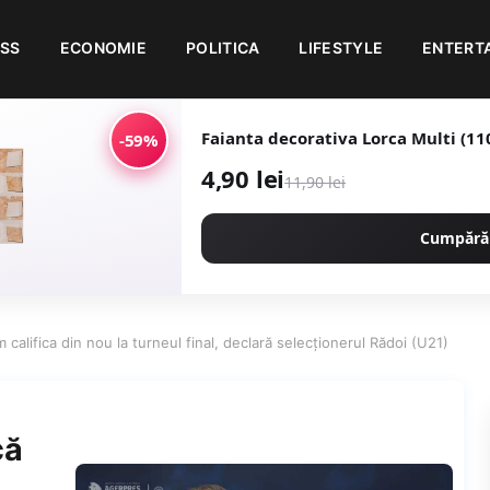
ESS
ECONOMIE
POLITICA
LIFESTYLE
ENTERT
-59%
4,90 lei
11,90 lei
Cumpără
 califica din nou la turneul final, declară selecţionerul Rădoi (U21)
că