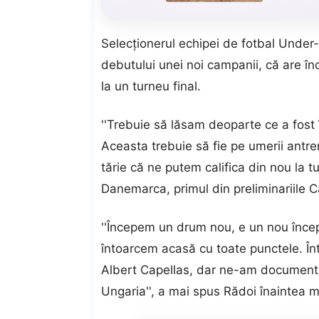
Selecţionerul echipei de fotbal Under-2
debutului unei noi campanii, că are încr
la un turneu final.
''Trebuie să lăsam deoparte ce a fost 
Aceasta trebuie să fie pe umerii antre
tărie că ne putem califica din nou la tu
Danemarca, primul din preliminariile 
''Începem un drum nou, e un nou începu
întoarcem acasă cu toate punctele. Înt
Albert Capellas, dar ne-am documentat
Ungaria'', a mai spus Rădoi înaintea m