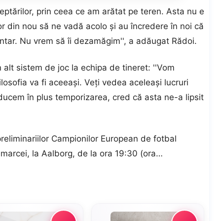
şteptărilor, prin ceea ce am arătat pe teren. Asta nu e
or din nou să ne vadă acolo şi au încredere în noi că
ntar. Nu vrem să îi dezamăgim'', a adăugat Rădoi.
n alt sistem de joc la echipa de tineret: ''Vom
losofia va fi aceeaşi. Veţi vedea aceleaşi lucruri
cem în plus temporizarea, cred că asta ne-a lipsit
eliminariilor Campionilor European de fotbal
marcei, la Aalborg, de la ora 19:30 (ora…