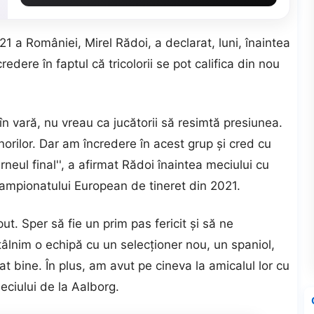
1 a României, Mirel Rădoi, a declarat, luni, înaintea
edere în faptul că tricolorii se pot califica din nou
în vară, nu vreau ca jucătorii să resimtă presiunea.
norilor. Dar am încredere în acest grup şi cred cu
rneul final'', a afirmat Rădoi înaintea meciului cu
Campionatului European de tineret din 2021.
t. Sper să fie un prim pas fericit şi să ne
âlnim o echipă cu un selecţioner nou, un spaniol,
 bine. În plus, am avut pe cineva la amicalul lor cu
eciului de la Aalborg.