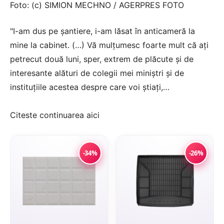
Foto: (c) SIMION MECHNO / AGERPRES FOTO
"I-am dus pe şantiere, i-am lăsat în anticameră la
mine la cabinet. (…) Vă mulţumesc foarte mult că aţi
petrecut două luni, sper, extrem de plăcute şi de
interesante alături de colegii mei miniştri şi de
instituţiile acestea despre care voi ştiaţi,…
Citeste continuarea
aici
-34%
-26%