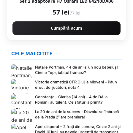
Set 2 adaptoare H7 Osram LED 64210DA06
57 lei
77 lei
Cumpără acum
CELE MAI CITITE
Natalie Portman, 44 de ani si un nou bebeluș!
Cine e Tepr, iubitul francez?
Victorie dramatică CFR Cluj la Mioveni – Păun
erou, doi jucători, nota 4
Constanța – Clarisa (14 ani) – 4 de DA la
Românii au talent. Ce sfaturi a primit?
La 20 de ani de la succes – Diavolul se îmbracă
de la Prada 2” are premiera!
Apel disperat – 2 frați din Londra, Cezar 2 ani și
David 10 luni, au nevoie urgentă de transplant