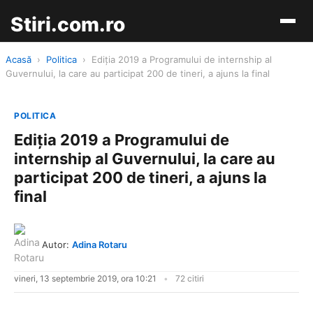
Stiri.com.ro
Acasă
›
Politica
›
Ediţia 2019 a Programului de internship al
Guvernului, la care au participat 200 de tineri, a ajuns la final
POLITICA
Ediţia 2019 a Programului de
internship al Guvernului, la care au
participat 200 de tineri, a ajuns la
final
Autor:
Adina Rotaru
vineri, 13 septembrie 2019, ora 10:21
72 citiri