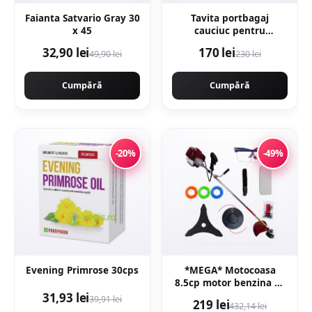
Faianta Satvario Gray 30
Tavita portbagaj
x 45
cauciuc pentru
Mercedes Gle (V167)
32,90 lei
170 lei
49,90 lei
230 lei
Suv 10.18-
Cumpără
Cumpără
-20%
-49%
Evening Primrose 30cps
*MEGA* Motocoasa
8.5cp motor benzina 2T
timpi, 58cc, 12.000rpm,
31,93 lei
39,91 lei
219 lei
432,14 lei
7 stele, 10 accesorii