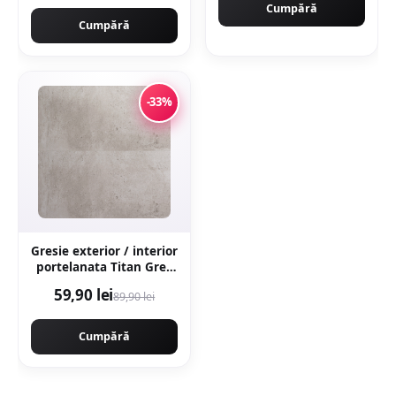
Cumpără
Cumpără
-33%
Gresie exterior / interior
portelanata Titan Grey
60 x 120 cm mata
59,90 lei
89,90 lei
rectificata aspect
ciment
Cumpără