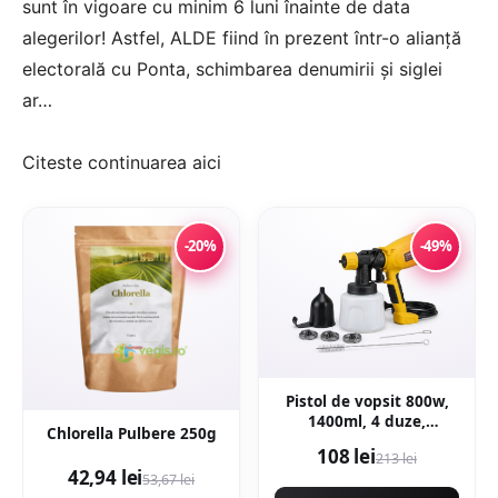
sunt în vigoare cu minim 6 luni înainte de data
alegerilor! Astfel, ALDE fiind în prezent într-o alianţă
electorală cu Ponta, schimbarea denumirii şi siglei
ar…
Citeste continuarea
aici
-20%
-49%
Pistol de vopsit 800w,
1400ml, 4 duze,
Chlorella Pulbere 250g
32000rpm, 650ml/min,
108 lei
213 lei
putere variabila
42,94 lei
53,67 lei
KRAFTNER KF-9174