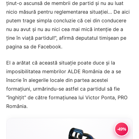
ţinut-o ascunsă de membrii de partid şi nu au luat
nicio măsură pentru reglementarea situaţiei… De aici
putem trage simpla concluzie că cei din conducere
nu au avut şi nu au nici cea mai mică intenţie de a
ţine în viaţă partidul!", afirmă deputatul timişean pe
pagina sa de Facebook.
El a arătat că această situaţie poate duce şi la
imposibilitatea membrilor ALDE România de a se
înscrie în alegerile locale din partea acestei
formaţiuni, urmărindu-se astfel ca partidul să fie
"înghiţit" de către formaţiunea lui Victor Ponta, PRO
România.
-49%