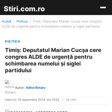
Stiri.com.ro
Acasă
›
Politica
›
Timiş: Deputatul Marian Cucşa cere congres
ALDE de urgenţă pentru schimbarea numelui şi siglei partidului
POLITICA
Timiş: Deputatul Marian Cucşa cere
congres ALDE de urgenţă pentru
schimbarea numelui şi siglei
partidului
Autor:
Adina Rotaru
miercuri, 18 septembrie 2019, ora 18:52
65 citiri