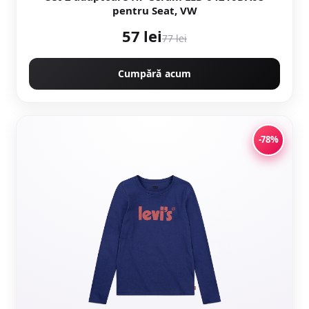
pentru Seat, VW
57 lei
77 lei
Cumpără acum
-78%