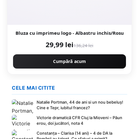
Bluza cu imprimeu logo - Albastru inchis/Rosu
29,99 lei
136,24 lei
Cumpără acum
CELE MAI CITITE
Natalie Portman, 44 de ani si un nou bebeluș!
Cine e Tepr, iubitul francez?
Victorie dramatică CFR Cluj la Mioveni – Păun
erou, doi jucători, nota 4
Constanța – Clarisa (14 ani) – 4 de DA la
Românii au talent. Ce sfaturi a primit?