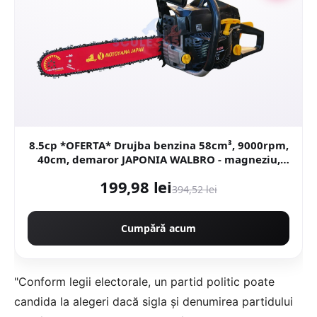
8.5cp *OFERTA* Drujba benzina 58cm³, 9000rpm,
40cm, demaror JAPONIA WALBRO - magneziu,
Motoyama Japan CMP1625
199,98 lei
394,52 lei
Cumpără acum
"Conform legii electorale, un partid politic poate
candida la alegeri dacă sigla şi denumirea partidului