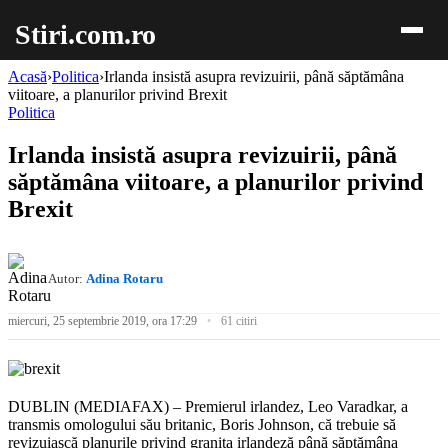
Stiri.com.ro
Acasă
›
Politica
›
Irlanda insistă asupra revizuirii, până săptămâna
viitoare, a planurilor privind Brexit
Politica
Irlanda insistă asupra revizuirii, până
săptămâna viitoare, a planurilor privind
Brexit
Autor:
Adina Rotaru
miercuri, 25 septembrie 2019, ora 17:29
61 citiri
DUBLIN (MEDIAFAX) – Premierul irlandez, Leo Varadkar, a
transmis omologului său britanic, Boris Johnson, că trebuie să
revizuiască planurile privind granița irlandeză până săptămâna