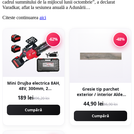
cadrul summitului de la mijlocul lunii octombrie”, a declarat
Varadkar, aflat la sesiunea anuală a Adunării…
Citeste continuarea
aici
-62%
-48%
Mini Drujba electrica 8AH,
48V, 300mm, 2
Gresie tip parchet
acumulatori, brushless,
exterior / interior Alder
189 lei
496,20 lei
ungere automata, 1800w,
Grey 20 x 120 cm mata
44,90 lei
86,90 lei
CAMPION CMP1756
portelanata
Cumpără
Cumpără