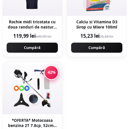
Rochie midi tricotata cu
Calciu si Vitamina D3
doua randuri de nasturi -
Sirop cu Miere 100ml
Bleumarin
119,99 lei
15,23 lei
649,99 lei
25,38 lei
Cumpără
Cumpără
-62%
*OFERTA* Motocoasa
benzina 2T 7.8cp, 52cmc,