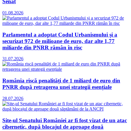
Senat
01.08.2026
Parlamentul a adoptat Codul Urbanismului și a
securizat 972 de milioane de euro, dar alte 1,77
miliarde din PNRR rămân în risc
31.07.2026
România riscă penalități de 1 miliard de euro din
PNRR după retragerea unei strategii esențiale
28.07.2026
Site-ul Senatului României ar fi fost vizat de un atac
cibernetic, după blocajul de aproape două