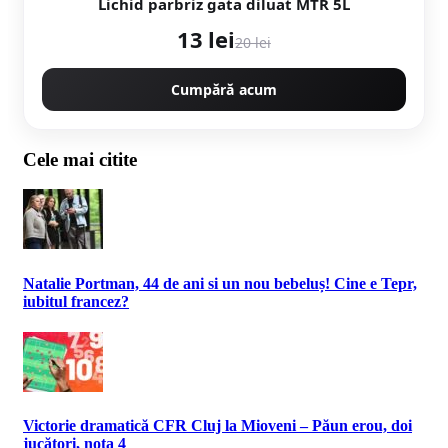
Lichid parbriz gata diluat MTR 5L
13 lei
20 lei
Cumpără acum
Cele mai citite
Natalie Portman, 44 de ani si un nou bebeluș! Cine e Tepr,
iubitul francez?
Victorie dramatică CFR Cluj la Mioveni – Păun erou, doi
jucători, nota 4