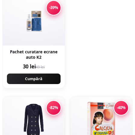
-39%
Pachet curatare ecrane
auto K2
30 lei
49 lei
Cumpără
-82%
-40%