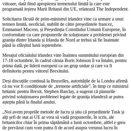
viitoare, dată fiind apropierea termenului limită la care este
programată ieșirea Marii Britanii din UE, relatează The Independent.
Solicitarea făcută de prim-ministrul irlandez vine ca urmare a unui
termen limită, neoficial, stabilit de către președintele francez,
Emmanuel Macron, și Președinția Consiliului Uniunii Europene, în
conformitate cu care propunerile de soluționare a problemei privind
granița dintre Irlanda și Irlanda de Nord ar trebui să fie înaintate
până la sfârșitul lunii septembrie.
Mesajul oficialului irlandez vine înaintea summitului european din
17-18 octombrie, în cadrul căruia Boris Johnson îi va întalni, pentru
prima dată, pe liderii europeni ca un grup unitar și care va fi
definitoriu pentru viitorul Brexitului.
Deși discuțiile continuă la Bruxelles, autoritățile de la Londra afirmă
că nu vor fi condiționate de „termene artificiale”, în timp ce ministrul
britanic pentru Brexit, Stephen Barclay, a sugerat că planurile
privind soluționarea problemei legate de granița irlandeză ar putea
aștepta până la finalul anului.
„Noi avem propriile metode de lucru și știu că președintele Tusk și
alți șefi de stat ai UE ar vrea să vadă propunerile, în scris, ale
britanicilor chiar în prima săptămână a lunii octombrie, altfel e greu
de prevăzut cum vom putea fi de acord asupra vreunui lucru în