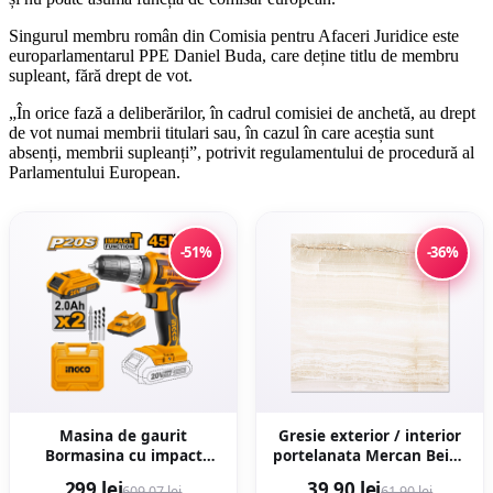
Singurul membru român din Comisia pentru Afaceri Juridice este
europarlamentarul PPE Daniel Buda, care deține titlu de membru
supleant, fără drept de vot.
„În orice fază a deliberărilor, în cadrul comisiei de anchetă, au drept
de vot numai membrii titulari sau, în cazul în care aceștia sunt
absenți, membrii supleanți”, potrivit regulamentului de procedură al
Parlamentului European.
-51%
-36%
Masina de gaurit
Gresie exterior / interior
Bormasina cu impact
portelanata Mercan Beige
45Nm 20V cu 2
48 x 48 cm lucioasa tip
299 lei
39,90 lei
609,07 lei
61,90 lei