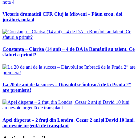
Victorie dramatică CFR Cluj la Mioveni – Păun erou, doi
jucători, nota 4
Constanța – Clarisa (14 ani) – 4 de DA la Românii au talent. Ce
sfaturi a primit?
La 20 de ani de la succes – Diavolul se îmbracă de la Prada 2”
are premiera!
Apel disperat – 2 frați din Londra, Cezar 2 ani și David 10 luni,
au nevoie urgentă de transplant