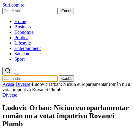
Stiri.com.ro
Caută
Home
Business
Economie
Politica
Lifestyle
Entertainment
Sanatate
Sport
Caută
Acasă
›
Diverse
›
Ludovic Orban: Niciun europarlamentar român nu a
votat împotriva Rovanei Plumb
Diverse
Ludovic Orban: Niciun europarlamentar
român nu a votat împotriva Rovanei
Plumb