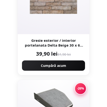
Gresie exterior / interior
portelanata Delta Beige 30 x 60
cm mata rectificata tip piatra
39,90 lei
61,90 lei
Cumpără acum
-26%