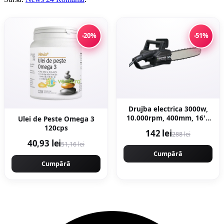
-20%
-51%
Drujba electrica 3000w,
10.000rpm, 400mm, 16'',
Ulei de Peste Omega 3
KRAFTNER KF-0419
120cps
142 lei
288 lei
40,93 lei
51,16 lei
Cumpără
Cumpără