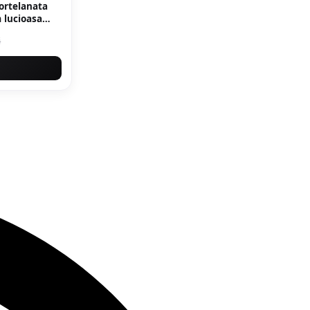
portelanata
marmura
i