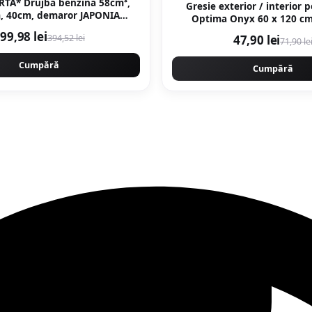
RTA* Drujba benzina 58cm³,
Gresie exterior / interior 
, 40cm, demaror JAPONIA
Optima Onyx 60 x 120 cm lucioasa
magneziu, Motoyama Japan
rectificata tip 
99,98 lei
394,52 lei
47,90 lei
CMP1625
71,90 le
Cumpără
Cumpără