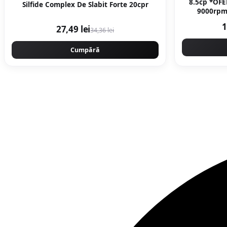
8.5cp *OFE
Silfide Complex De Slabit Forte 20cpr
9000rpm
WALBRO - 
1
27,49 lei
34,36 lei
Cumpără