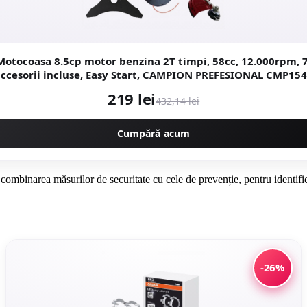
otocoasa 8.5cp motor benzina 2T timpi, 58cc, 12.000rpm, 7 
ccesorii incluse, Easy Start, CAMPION PREFESIONAL CMP15
219 lei
432,14 lei
Cumpără acum
combinarea măsurilor de securitate cu cele de prevenție, pentru identifi
-26%