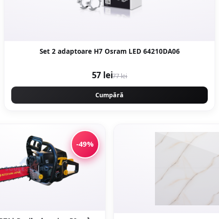
Set 2 adaptoare H7 Osram LED 64210DA06
57 lei
77 lei
Cumpără
-49%