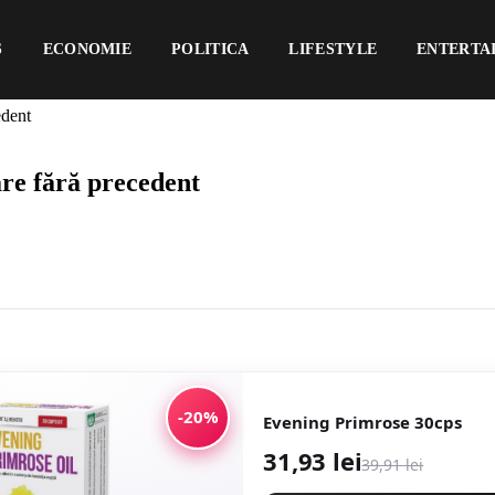
S
ECONOMIE
POLITICA
LIFESTYLE
ENTERTA
edent
are fără precedent
-20%
Evening Primrose 30cps
31,93 lei
39,91 lei