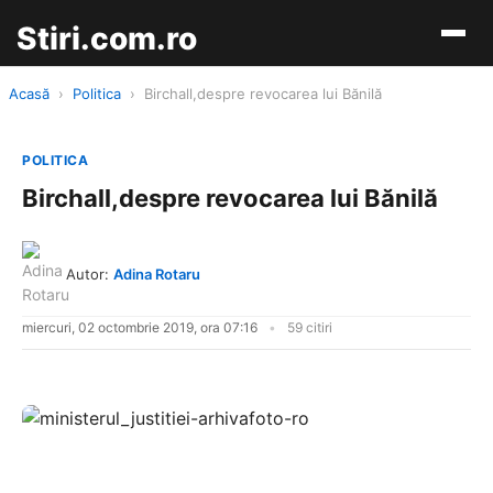
Stiri.com.ro
Acasă
›
Politica
›
Birchall,despre revocarea lui Bănilă
POLITICA
Birchall,despre revocarea lui Bănilă
Autor:
Adina Rotaru
miercuri, 02 octombrie 2019, ora 07:16
59 citiri