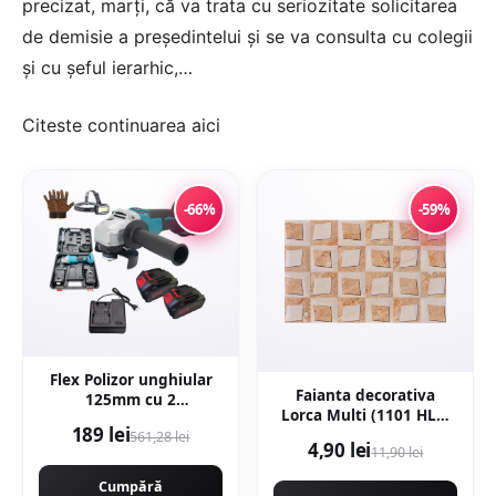
precizat, marți, că va trata cu seriozitate solicitarea
de demisie a președintelui și se va consulta cu colegii
și cu șeful ierarhic,…
Citeste continuarea
aici
-66%
-59%
Flex Polizor unghiular
Faianta decorativa
125mm cu 2
Lorca Multi (1101 HL1)
acumulatori 8AH x 48V,
189 lei
25 x 40
561,28 lei
10.000rpm, Protools
4,90 lei
11,90 lei
Campion CMP1253
Cumpără