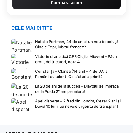
Cumpără acum
CELE MAI CITITE
Natalie Portman, 44 de ani si un nou bebeluș!
Cine e Tepr, iubitul francez?
Victorie dramatică CFR Cluj la Mioveni – Păun
erou, doi jucători, nota 4
Constanța – Clarisa (14 ani) – 4 de DA la
Românii au talent. Ce sfaturi a primit?
La 20 de ani de la succes – Diavolul se îmbracă
de la Prada 2” are premiera!
Apel disperat – 2 frați din Londra, Cezar 2 ani și
David 10 luni, au nevoie urgentă de transplant