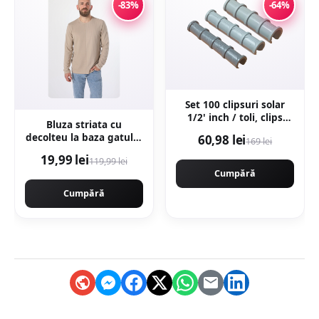
-83%
-64%
Set 100 clipsuri solar
1/2' inch / toli, clips
Bluza striata cu
solar profesional
decolteu la baza gatului
60,98 lei
169 lei
- Bej
19,99 lei
119,99 lei
Cumpără
Cumpără