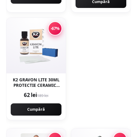
Cumpără
-67%
K2 GRAVON LITE 30ML
PROTECTIE CERAMICA
24 LUNI
62 lei
189 lei
Cumpără