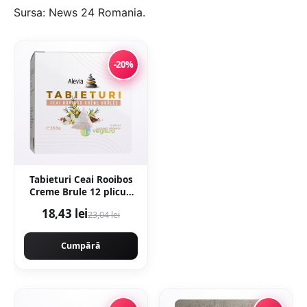
Sursa:
News 24 Romania
.
-20%
Tabieturi Ceai Rooibos
Creme Brule 12 plicuri
piramida
18,43 lei
23,04 lei
Cumpără