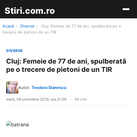
Stiri.com.ro
Acasă
›
Diverse
›
Cluj: Femeie de 77 de ani, spulberată pe o
trecere de pietoni de un TIR
DIVERSE
Cluj: Femeie de 77 de ani, spulberată
pe o trecere de pietoni de un TIR
Autor:
Teodora Stanescu
marți, 08 octombrie 2019, ora 21:06
68 citiri