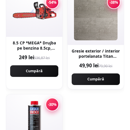
-54%
-38%
8.5 CP *MEGA* Drujba
pe benzina 8.5cp,
Gresie exterior / interior
58cmc, 12000rpm,
portelanata Titan
249 lei
536,87 lei
400mm, MOTOYAMA
Anthracite 60 x 60 cm
JAPAN 9800 CMP9800
49,90 lei
79,90 lei
mata rectificata aspect
Cumpără
ciment
Cumpără
-30%