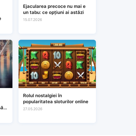
Ejacularea precoce nu mai e
un tabu: ce opțiuni ai astăzi
e
15.07.2026
Rolul nostalgiei în
popularitatea sloturilor online
să
27.05.2026