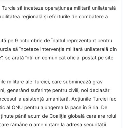
urcia să înceteze operaţiunea militară unilaterală
tabilitatea regională şi eforturile de combatere a
cută pe 9 octombrie de Înaltul reprezentant pentru
rcia să înceteze intervenţia militară unilaterală din
le”, se arată într-un comunicat oficial postat pe site-
e militare ale Turciei, care subminează grav
uni, generând suferinţe pentru civili, noi deplasări
ccesul la asistenţă umanitară. Acţiunile Turciei fac
itic al ONU pentru ajungerea la pace în Siria. De
nute până acum de Coaliţia globală care are rolul
, care rămâne o ameninţare la adresa securităţii