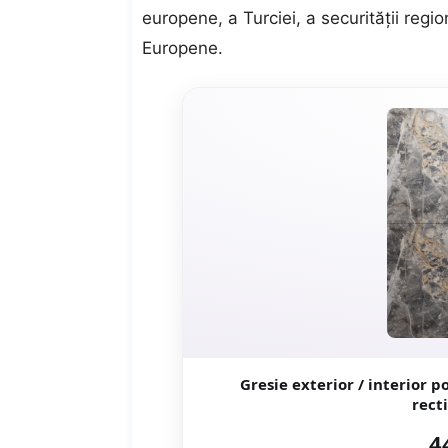
europene, a Turciei, a securităţii regio
Europene.
Gresie exterior / interior portelanata 
4