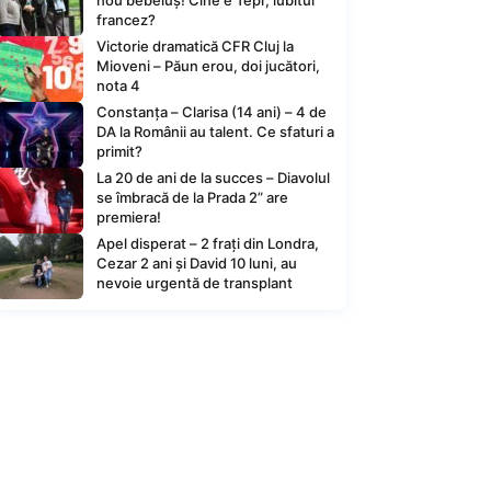
nou bebeluș! Cine e Tepr, iubitul
francez?
Victorie dramatică CFR Cluj la
Mioveni – Păun erou, doi jucători,
nota 4
Constanța – Clarisa (14 ani) – 4 de
DA la Românii au talent. Ce sfaturi a
primit?
La 20 de ani de la succes – Diavolul
se îmbracă de la Prada 2” are
premiera!
Apel disperat – 2 frați din Londra,
Cezar 2 ani și David 10 luni, au
nevoie urgentă de transplant