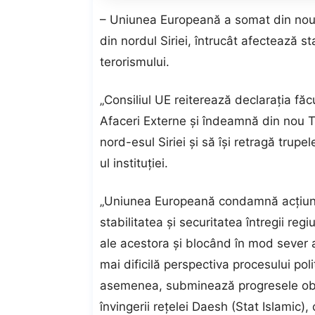
– Uniunea Europeană a somat din nou T
din nordul Siriei, întrucât afectează s
terorismului.
„Consiliul UE reiterează declaraţia fă
Afaceri Externe şi îndeamnă din nou Tu
nord-esul Siriei şi să îşi retragă trupe
ul instituţiei.
„Uniunea Europeană condamnă acţiunil
stabilitatea şi securitatea întregii regi
ale acestora şi blocând în mod sever a
mai dificilă perspectiva procesului pol
asemenea, subminează progresele obţi
învingerii reţelei Daesh (Stat Islamic)