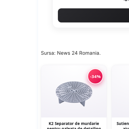
Sursa:
News 24 Romania
.
-34%
K2 Separator de murdarie
Sutien
pentru galeata de detailing
aju