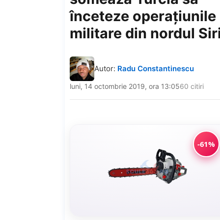
înceteze operaţiunile
militare din nordul Sir
Autor:
Radu Constantinescu
luni, 14 octombrie 2019, ora 13:05
60 citiri
-61%