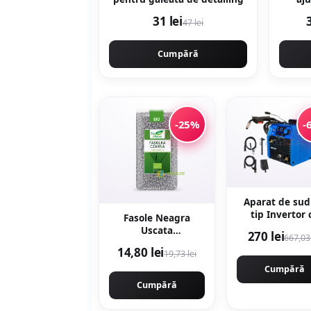
31 lei
47 lei
Cumpără
-25%
-
Aparat de sud
tip Invertor 
Fasole Neagra
sarma 495A
Uscata
270 lei
667,03 
MMA/MIG/M
Ecologica/Bio 500g
14,80 lei
(TIG LIFT optio
19,73 lei
afisaj digita
Cumpără
ventilat, UR
Cumpără
MASH IGBT
TEHNOLOGY U