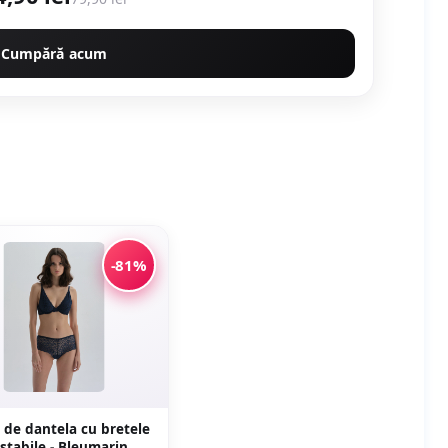
Cumpără acum
-81%
 de dantela cu bretele
stabile - Bleumarin