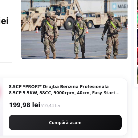
iei
8.5CP *PROFI* Drujba Benzina Profesionala
8.5CP 5.5KW, 58CC, 9000rpm, 40cm, Easy-Start
NEXT Generation, Motoyama Japan CMP1312
199,98 lei
510,44 lei
Cumpără acum