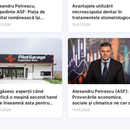
xandru Petrescu,
Avantajele utilizării
dinte ASF: Piața de
microscopului dentar în
ital românească își
tratamentele stomatologic
gește baza și își
7.2026
16.07.2026
solidează relevanța
găsesc experții când
Alexandru Petrescu (ASF):
ifică o mașină second hand
Provocările economice,
ce înseamnă asta pentru
sociale și climatice ne cer 
e
regândim modul în care
6.2026
11.06.2026
construim și protejăm
încrederea în sistemele
financiare.