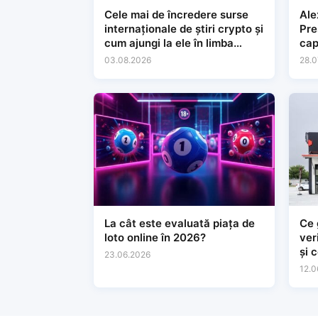
Cele mai de încredere surse
Ale
internaționale de știri crypto și
Preșe
cum ajungi la ele în limba
cap
română
lăr
03.08.2026
28.0
con
La cât este evaluată piața de
Ce 
loto online în 2026?
ver
și 
23.06.2026
tin
12.0