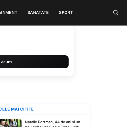
AINMENT
SANATATE
SPORT
 acum
CELE MAI CITITE
Natalie Portman, 44 de ani si un