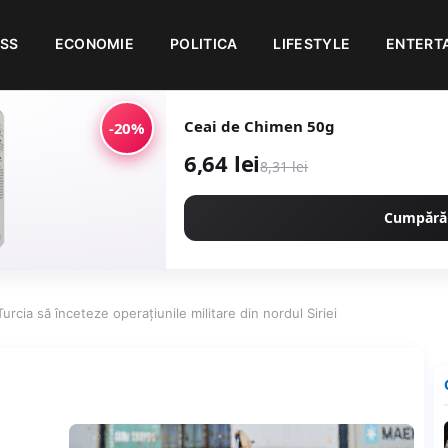
ESS
ECONOMIE
POLITICA
LIFESTYLE
ENTERT
Ceai de Chimen 50g
-20%
6,64 lei
8,31 lei
Cumpără
ia să înceteze operaţiunile militare din nordul Siriei