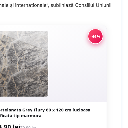
nale şi internaţionale”, subliniază Consiliul Uniunii
-44%
Grey Flury 60 x 120 cm lucioasa
rectificata tip marmura
4,90 lei
79,90 lei