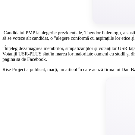
Candidatul PMP la alegerile prezidențiale, Theodor Paleologu, a susțin
să se voteze alt candidat, o ”alegere conformă cu aspirațiile lor etice și
”Înțeleg dezamăgirea membrilor, simpatizanților și votanților USR față d
Votanții USR-PLUS sînt în marea lor majoritate oameni cu studii și disce
pagina sa de Facebook.
Rise Project a publicat, marți, un articol în care acuză firma lui Dan 