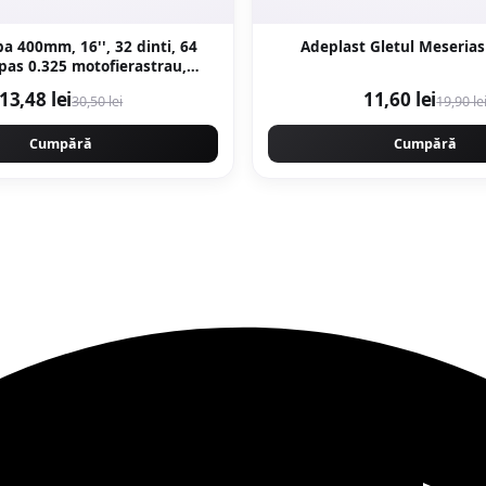
a 400mm, 16'', 32 dinti, 64
Adeplast Gletul Meserias
 pas 0.325 motofierastrau,
 PROFESSIONAL CMP1477
13,48 lei
11,60 lei
30,50 lei
19,90 le
Cumpără
Cumpără