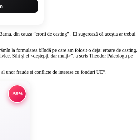
um
rna, din cauza ”erorii de casting” . El sugerează că aceștia ar trebui
 rămîn la formularea blîndă pe care am folosit-o deja: eroare de casting.
ivice. Sînt și ei <deștepți, dar mulți>”, a scris Theodor Paleologu pe
 al unor fraude și conflicte de interese cu fonduri UE”.
-58%