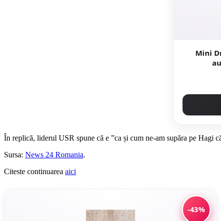
Mini D
au
În replică, liderul USR spune că e ”ca și cum ne-am supăra pe Hagi că 
Sursa:
News 24 Romania
.
Citeste continuarea
aici
-43%