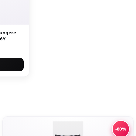
 ungere
56Y
-80%