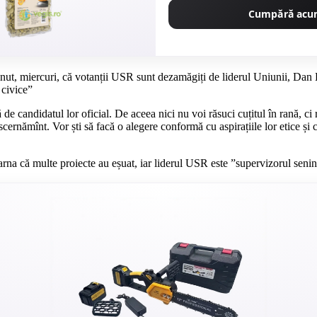
Cumpără ac
ut, miercuri, că votanții USR sunt dezamăgiți de liderul Uniunii, Dan Ba
 civice”
e candidatul lor oficial. De aceea nici nu voi răsuci cuțitul în rană, ci
rnămînt. Vor ști să facă o alegere conformă cu aspirațiile lor etice și c
Barna că multe proiecte au eșuat, iar liderul USR este ”supervizorul senin