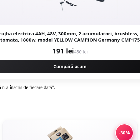
rujba electrica 4AH, 48V, 300mm, 2 acumulatori, brushless,
tomata, 1800w, model YELLOW CAMPION Germany CMP17
191 lei
450 lei
Cumpără acum
n-a înscris de fiecare dată”.
-30%