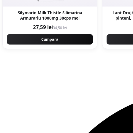
Silymarin Milk Thistle Silimarina
Lant Drujb
Armurariu 1000mg 30cps moi
pinteni,
Campion
27,59 lei
34,50 lei
Cumpără