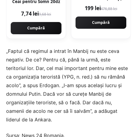
Ceai pentru Somn 20dz
10.000rpm, 400mm,
199 lei
476,88 lei
CAMPION
7,74 lei
9,68 lei
PROFESIONALL
GERMANY EasyStart
Cumpără
New Generation
Cumpără
CMP1312R
„Faptul că regimul a intrat în Manbij nu este ceva
negativ. De ce? Pentru că, până la urmă, este
teritoriul lor. Dar, cel mai important pentru mine este
ca organizația teroristă (YPG, n. red.) să nu rămână
acolo”, a spus Erdogan. „I-am spus același lucru și
domnului Putin. Dacă vor să curețe Manbij de
organizațiile teroriste, să o facă. Dar dacă nu,
oamenii de acolo ne cer să îi salvăm”, a adăugat
liderul de la Ankara.
Sursa:
News 24 Romania
.