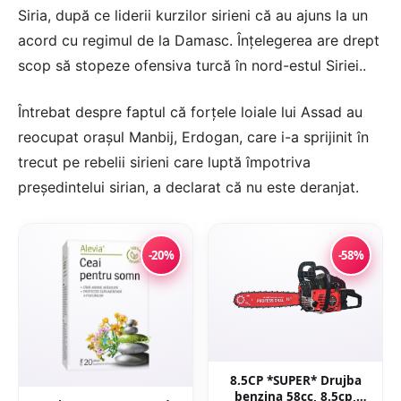
Siria, după ce liderii kurzilor sirieni că au ajuns la un
acord cu regimul de la Damasc. Înțelegerea are drept
scop să stopeze ofensiva turcă în nord-estul Siriei..
Întrebat despre faptul că forțele loiale lui Assad au
reocupat orașul Manbij, Erdogan, care i-a sprijinit în
trecut pe rebelii sirieni care luptă împotriva
președintelui sirian, a declarat că nu este deranjat.
-20%
-58%
8.5CP *SUPER* Drujba
benzina 58cc, 8.5cp,