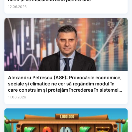
12.06.2026
Alexandru Petrescu (ASF): Provocările economice,
sociale și climatice ne cer să regândim modul în
care construim și protejăm încrederea în sistemele
financiare.
11.06.2026