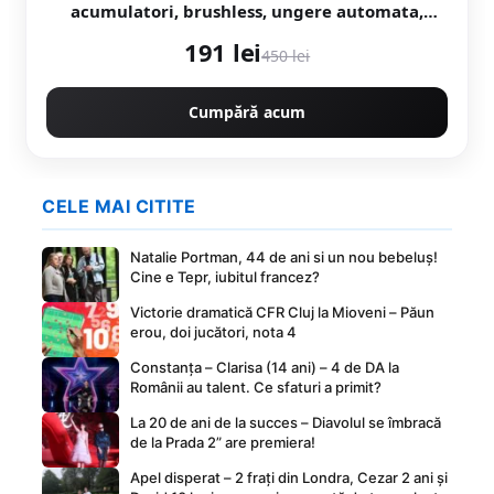
acumulatori, brushless, ungere automata,
1800w, model YELLOW CAMPION Germany
191 lei
CMP1756Y
450 lei
Cumpără acum
CELE MAI CITITE
Natalie Portman, 44 de ani si un nou bebeluș!
Cine e Tepr, iubitul francez?
Victorie dramatică CFR Cluj la Mioveni – Păun
erou, doi jucători, nota 4
Constanța – Clarisa (14 ani) – 4 de DA la
Românii au talent. Ce sfaturi a primit?
La 20 de ani de la succes – Diavolul se îmbracă
de la Prada 2” are premiera!
Apel disperat – 2 frați din Londra, Cezar 2 ani și