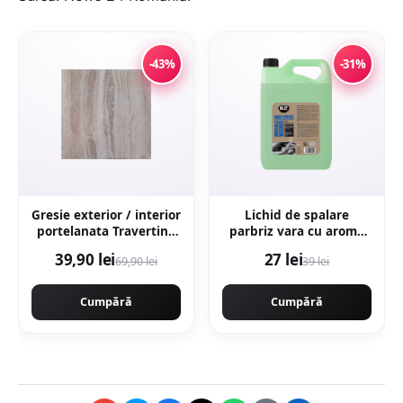
-43%
-31%
Gresie exterior / interior
Lichid de spalare
portelanata Travertino
parbriz vara cu aroma
Marfil 60 x 60 cm
de lamaie K2, 5L
39,90 lei
27 lei
69,90 lei
39 lei
lucioasa rectificata tip
piatra naturala
Cumpără
Cumpără