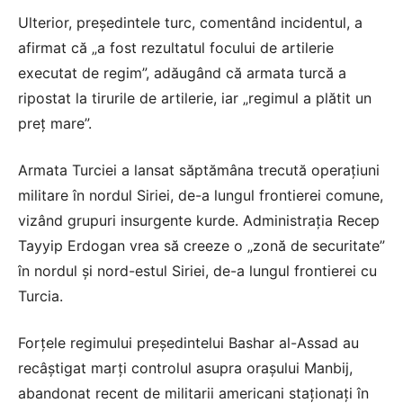
Ulterior, președintele turc, comentând incidentul, a
afirmat că „a fost rezultatul focului de artilerie
executat de regim”, adăugând că armata turcă a
ripostat la tirurile de artilerie, iar „regimul a plătit un
preț mare”.
Armata Turciei a lansat săptămâna trecută operaţiuni
militare în nordul Siriei, de-a lungul frontierei comune,
vizând grupuri insurgente kurde. Administraţia Recep
Tayyip Erdogan vrea să creeze o „zonă de securitate”
în nordul şi nord-estul Siriei, de-a lungul frontierei cu
Turcia.
Forțele regimului președintelui Bashar al-Assad au
recâștigat marți controlul asupra orașului Manbij,
abandonat recent de militarii americani staționați în