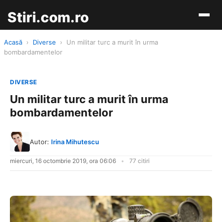
Stiri.com.ro
Acasă
›
Diverse
›
Un militar turc a murit în urma
bombardamentelor
DIVERSE
Un militar turc a murit în urma
bombardamentelor
Autor:
Irina Mihutescu
miercuri, 16 octombrie 2019, ora 06:06
77 citiri