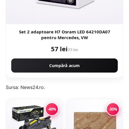
Set 2 adaptoare H7 Osram LED 64210DA07
pentru Mercedes, VW
57 lei
77 lei
Cumpără acum
Sursa:
News24.ro
.
-49%
-30%