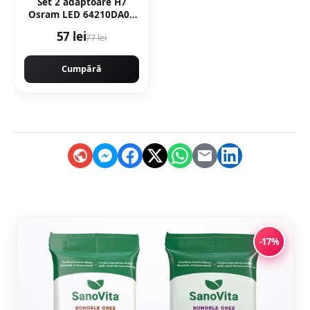
Set 2 adaptoare H7
Osram LED 64210DA04
pentru Fiat, Ford, Opel
57 lei
77 lei
Cumpără
-17%