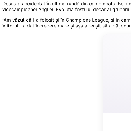
Deși s-a accidentat în ultima rundă din campionatul Belgiei
vicecampioanei Angliei. Evoluția fostului decar al grupării F
”Am văzut că l-a folosit şi în Champions League, şi în camp
Viitorul i-a dat încredere mare şi aşa a reuşit să aibă jocu