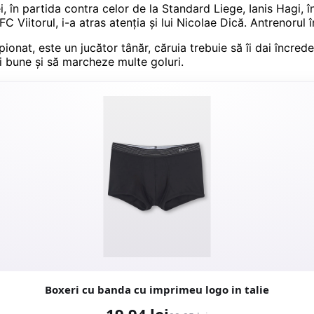
, în partida contra celor de la Standard Liege, Ianis Hagi, î
C Viitorul, i-a atras atenția și lui Nicolae Dică. Antrenorul 
ionat, este un jucător tânăr, căruia trebuie să îi dai încred
ri bune şi să marcheze multe goluri.
Boxeri cu banda cu imprimeu logo in talie
19,94 lei