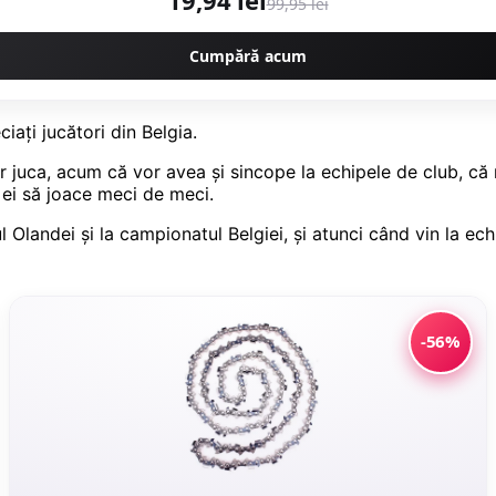
99,95 lei
Cumpără acum
iaţi jucători din Belgia.
r juca, acum că vor avea şi sincope la echipele de club, că 
 ei să joace meci de meci.
 Olandei şi la campionatul Belgiei, şi atunci când vin la ech
-56%