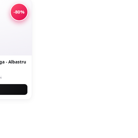
-80%
ga - Albastru
i