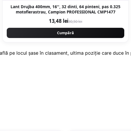
Lant Drujba 400mm, 16'', 32 dinti, 64 pinteni, pas 0.325
motofierastrau, Campion PROFESSIONAL CMP1477
13,48 lei
30,50 lei
Cumpără
lă pe locul şase în clasament, ultima poziţie care duce în 