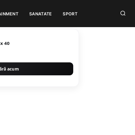
AINMENT
SANATATE
SPORT
 Light Brown 25 x 40
ără acum