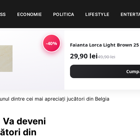
ESS
ECONOMIE
POLITICA
LIFESTYLE
ENTERT
-40%
Faianta Lorca
29,90 lei
49,90 lei
Cump
nul dintre cei mai apreciaţi jucători din Belgia
: Va deveni
ători din