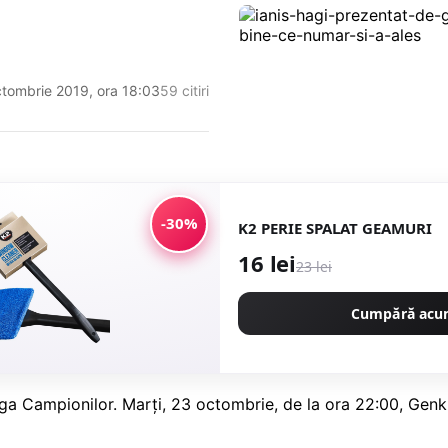
ctombrie 2019, ora 18:03
59 citiri
-30%
K2 PERIE SPALAT GEAMURI
16 lei
23 lei
Cumpără ac
iga Campionilor. Marți, 23 octombrie, de la ora 22:00, Genk 