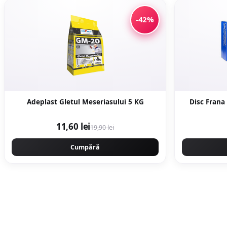
-42%
Adeplast Gletul Meseriasului 5 KG
Disc Frana
11,60 lei
19,90 lei
Cumpără