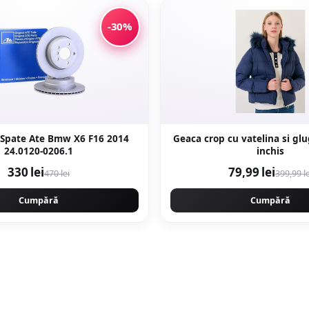
-30%
 Spate Ate Bmw X6 F16 2014
Geaca crop cu vatelina si glu
24.0120-0206.1
inchis
330 lei
79,99 lei
470 lei
399,99 le
Cumpără
Cumpără