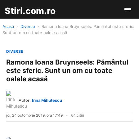
Stiri.com.ro
Acasă
›
Diverse
›
Ramona Ioana Bruynseels: Pământul este sferic.
Sunt un om cu toate oalele acasă
DIVERSE
Ramona Ioana Bruynseels: Pământul
este sferic. Sunt un om cu toate
oalele acasă
Autor:
Irina Mihutescu
joi, 24 octombrie 2019, ora 17:49
64 citiri