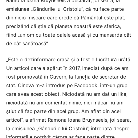
Ramona Ioana Bruynseels a declarat, joi seara, la
emisiunea „Gândurile lui Cristoiu”, că nu face parte
din nicio mișcare care crede că Pământul este plat,
precizând că știe că planeta noastră este sferică,
fiind „un om cu toate oalele acasă și cu mansarda cât
de cât sănătoasă”.
„Este o dezinformare crasă și a fost o lucrătură urâtă.
Un articol care a apărut în 2017, imediat după ce am
fost promovată în Guvern, la funcția de secretar de
stat. Cineva m-a introdus pe Facebook, într-un grup
care avea acest obiect. Niciodată nu am dat un like,
niciodată nu am comentat nimic, nici măcar nu am
știut că fac parte din acel grup. Am aflat din acel
articol”, a afirmat Ramona Ioana Bruynseels, joi seara,
la emisiunea „Gândurile lui Cristoiu”, întrebată despre
informațiile potrivit cărora ar face parte dintre