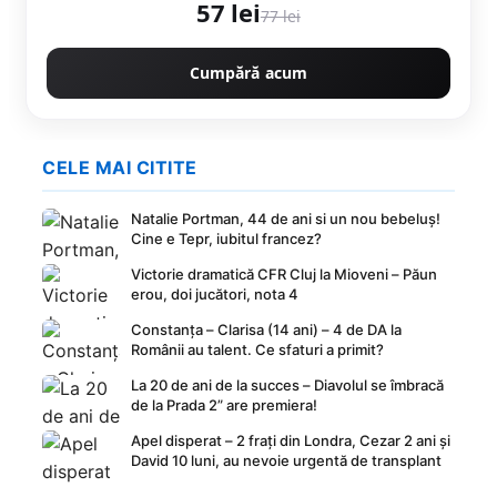
57 lei
77 lei
Cumpără acum
CELE MAI CITITE
Natalie Portman, 44 de ani si un nou bebeluș!
Cine e Tepr, iubitul francez?
Victorie dramatică CFR Cluj la Mioveni – Păun
erou, doi jucători, nota 4
Constanța – Clarisa (14 ani) – 4 de DA la
Românii au talent. Ce sfaturi a primit?
La 20 de ani de la succes – Diavolul se îmbracă
de la Prada 2” are premiera!
Apel disperat – 2 frați din Londra, Cezar 2 ani și
David 10 luni, au nevoie urgentă de transplant