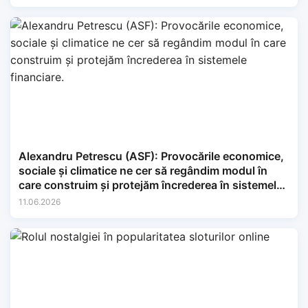
Alexandru Petrescu (ASF): Provocările economice,
sociale și climatice ne cer să regândim modul în
care construim și protejăm încrederea în sistemele
financiare.
11.06.2026