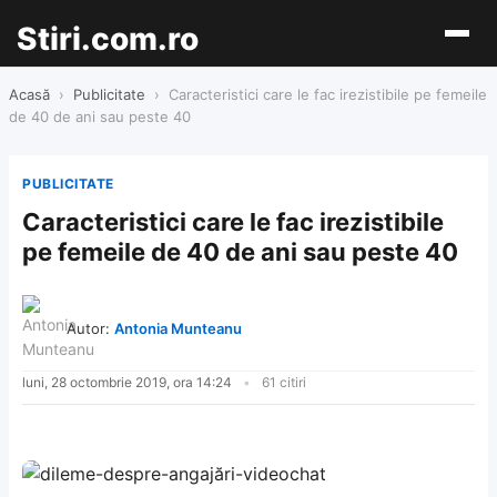
Stiri.com.ro
Acasă
›
Publicitate
›
Caracteristici care le fac irezistibile pe femeile
de 40 de ani sau peste 40
PUBLICITATE
Caracteristici care le fac irezistibile
pe femeile de 40 de ani sau peste 40
Autor:
Antonia Munteanu
luni, 28 octombrie 2019, ora 14:24
61 citiri