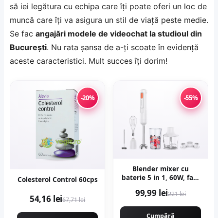
să iei legătura cu echipa care îți poate oferi un loc de
muncă care îți va asigura un stil de viață peste medie.
Se fac
angajări modele de videochat la studioul din
București
. Nu rata șansa de a-ți scoate în evidență
aceste caracteristici. Mult succes îți dorim!
-20%
-55%
Blender mixer cu
baterie 5 in 1, 60W, fara
Colesterol Control 60cps
fir, 0.5L, alb, Decakila
99,99 lei
221 lei
KMJB042W
54,16 lei
67,71 lei
Cumpără