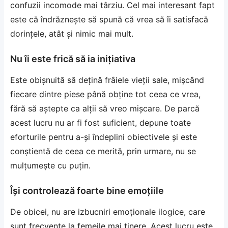
confuzii incomode mai târziu. Cel mai interesant fapt
este că îndrăznește să spună că vrea să îi satisfacă
dorințele, atât și nimic mai mult.
Nu îi este frică să ia inițiativa
Este obișnuită să dețină frâiele vieții sale, mișcând
fiecare dintre piese până obține tot ceea ce vrea,
fără să aștepte ca alții să vreo mișcare. De parcă
acest lucru nu ar fi fost suficient, depune toate
eforturile pentru a-și îndeplini obiectivele și este
conștientă de ceea ce merită, prin urmare, nu se
mulțumește cu puțin.
Își controlează foarte bine emoțiile
De obicei, nu are izbucniri emoționale ilogice, care
sunt frecvente la femeile mai tinere. Acest lucru este