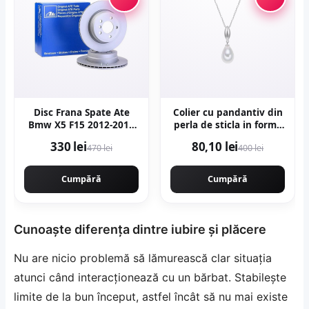
Disc Frana Spate Ate
Colier cu pandantiv din
Bmw X5 F15 2012-2018
perla de sticla in forma
24.0120-0206.1
de lacrima -
330 lei
80,10 lei
470 lei
400 lei
Alb/Argintiu
Cumpără
Cumpără
Cunoaște diferența dintre iubire și plăcere
Nu are nicio problemă să lămurească clar situația
atunci când interacționează cu un bărbat. Stabilește
limite de la bun început, astfel încât să nu mai existe