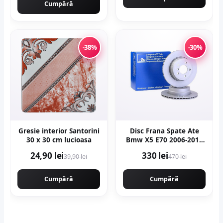
Cumpără
-38%
-30%
Gresie interior Santorini
Disc Frana Spate Ate
30 x 30 cm lucioasa
Bmw X5 E70 2006-2013
24.0120-0206.1
24,90 lei
330 lei
39,90 lei
470 lei
Cumpără
Cumpără