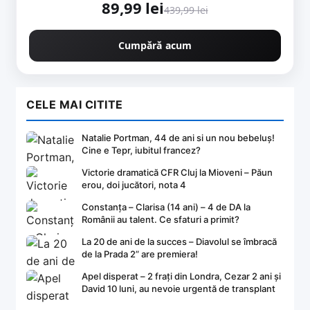
89,99 lei
439,99 lei
Cumpără acum
CELE MAI CITITE
Natalie Portman, 44 de ani si un nou bebeluș!
Cine e Tepr, iubitul francez?
Victorie dramatică CFR Cluj la Mioveni – Păun
erou, doi jucători, nota 4
Constanța – Clarisa (14 ani) – 4 de DA la
Românii au talent. Ce sfaturi a primit?
La 20 de ani de la succes – Diavolul se îmbracă
de la Prada 2” are premiera!
Apel disperat – 2 frați din Londra, Cezar 2 ani și
David 10 luni, au nevoie urgentă de transplant