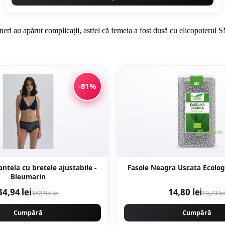
vineri au apărut complicații, astfel că femeia a fost dusă cu elicopoter
-81%
ntela cu bretele ajustabile -
Fasole Neagra Uscata Ecolog
Bleumarin
34,94 lei
14,80 lei
182,97 lei
19,73 le
Cumpără
Cumpără