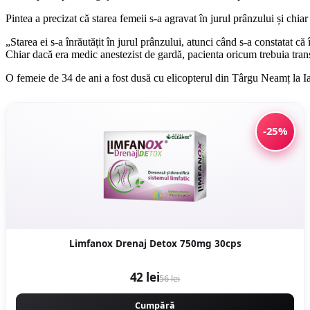
Pintea a precizat că starea femeii s-a agravat în jurul prânzului și chiar
„Starea ei s-a înrăutățit în jurul prânzului, atunci când s-a constatat că
Chiar dacă era medic anestezist de gardă, pacienta oricum trebuia trans
O femeie de 34 de ani a fost dusă cu elicopterul din Târgu Neamț la Iaș
-25%
Limfanox Drenaj Detox 750mg 30cps
42 lei
56 lei
Cumpără