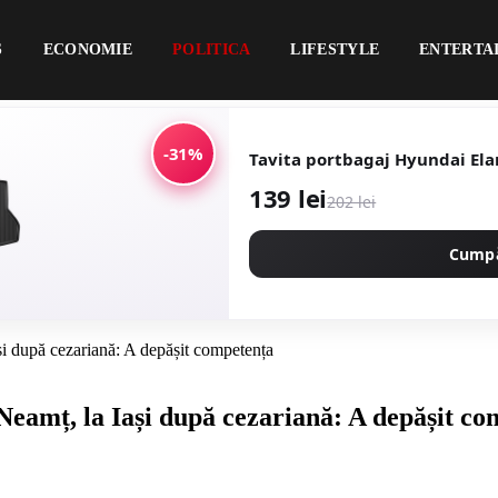
S
ECONOMIE
POLITICA
LIFESTYLE
ENTERTA
-31%
Tavita portbagaj Hyundai Ela
139 lei
202 lei
Cump
ași după cezariană: A depășit competența
 Neamț, la Iași după cezariană: A depășit c