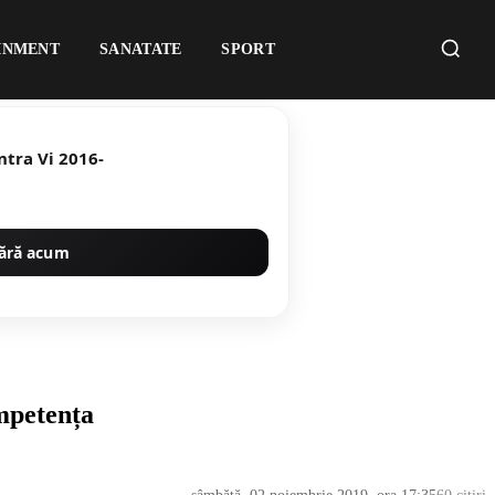
INMENT
SANATATE
SPORT
ntra Vi 2016-
ără acum
ompetența