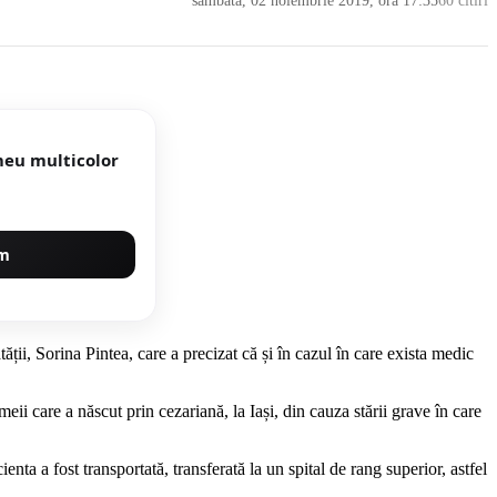
sâmbătă, 02 noiembrie 2019, ora 17:35
60 citiri
meu multicolor
um
ții, Sorina Pintea, care a precizat că și în cazul în care exista medic
ii care a născut prin cezariană, la Iași, din cauza stării grave în care
nta a fost transportată, transferată la un spital de rang superior, astfel