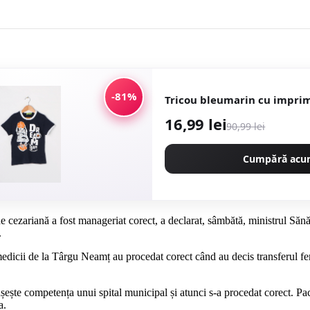
-81%
Tricou bleumarin cu impri
16,99 lei
90,99 lei
Cumpără ac
 cezariană a fost manageriat corect, a declarat, sâmbătă, ministrul Sănătă
.
medicii de la Târgu Neamț au procedat corect când au decis transferul feme
șește competența unui spital municipal și atunci s-a procedat corect. Pacie
a.