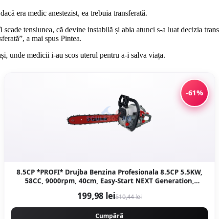
 dacă era medic anestezist, ea trebuia transferată.
 îi scade tensiunea, că devine instabilă și abia atunci s-a luat decizia tra
ferată”, a mai spus Pintea.
i, unde medicii i-au scos uterul pentru a-i salva viața.
-61%
8.5CP *PROFI* Drujba Benzina Profesionala 8.5CP 5.5KW,
58CC, 9000rpm, 40cm, Easy-Start NEXT Generation,
Motoyama Japan CMP1312
199,98 lei
510,44 lei
Cumpără