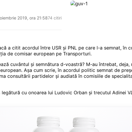
noiembrie 2019, ora 21:58
74 citiri
ă a citit acordul între USR și PNL pe care l-a semnat, în c
ția de comisar european pe Transporturi.
ează cuvântul și semnătura d-voastră? M-au întrebat, deja, 
r european. Așa cum scrie, în acordul politic semnat de p
 consultării partidelor și audiată în comisiile de specialita
în legătură cu onoarea lui Ludovic Orban și trecutul Adinei 