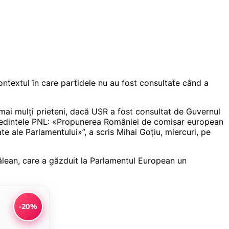
ontextul în care partidele nu au fost consultate când a
mai mulți prieteni, dacă USR a fost consultat de Guvernul
reședintele PNL: «Propunerea României de comisar european
te ale Parlamentului»”, a scris Mihai Goțiu, miercuri, pe
Vălean, care a găzduit la Parlamentul European un
-20%