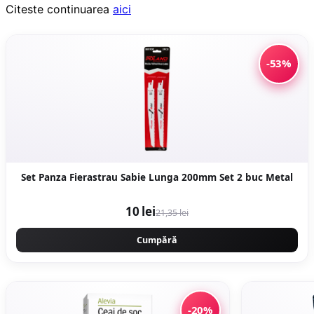
Citeste continuarea
aici
-53%
Set Panza Fierastrau Sabie Lunga 200mm Set 2 buc Metal
10 lei
21,35 lei
Cumpără
-20%