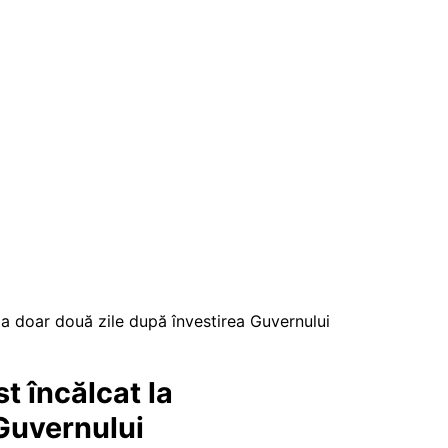
la doar două zile după învestirea Guvernului
t încălcat la
 Guvernului