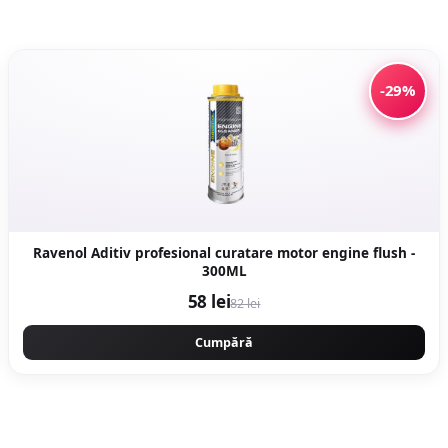
-29%
Ravenol Aditiv profesional curatare motor engine flush -
300ML
58 lei
82 lei
Cumpără