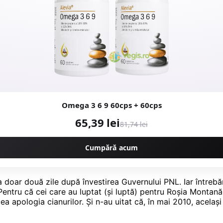
Omega 3 6 9 60cps + 60cps
65,39 lei
81,74 lei
Cumpără acum
a doar două zile după învestirea Guvernului PNL. Iar întrebă
. Pentru că cei care au luptat (și luptă) pentru Roșia Monta
a apologia cianurilor. Și n-au uitat că, în mai 2010, acelaș