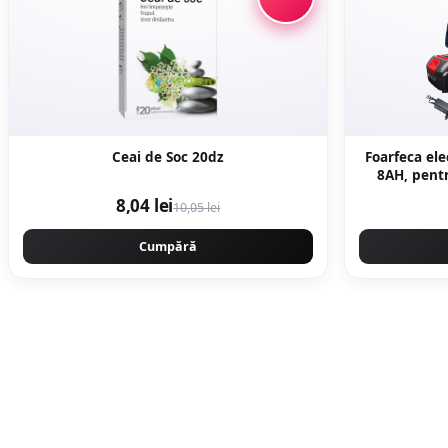
Ceai de Soc 20dz
Foarfeca ele
8AH, pentr
27mm, Va
8,04 lei
10,05 lei
ORIGI
Cumpără