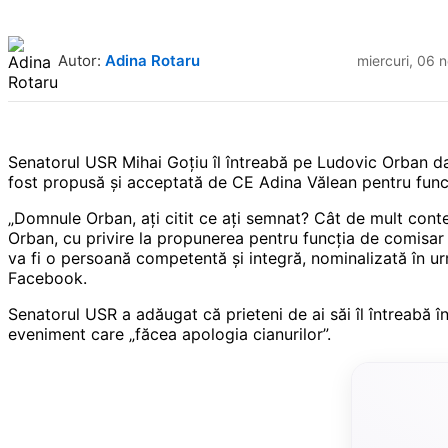
Autor:
Adina Rotaru
miercuri, 06 
Senatorul USR Mihai Goțiu îl întreabă pe Ludovic Orban dac
fost propusă și acceptată de CE Adina Vălean pentru func
„Domnule Orban, ați citit ce ați semnat? Cât de mult cont
Orban, cu privire la propunerea pentru funcția de comisa
va fi o persoană competentă și integră, nominalizată în urma
Facebook.
Senatorul USR a adăugat că prieteni de ai săi îl întreabă 
eveniment care „făcea apologia cianurilor”.