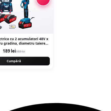
ctrica cu 2 acumulatori 48V x
u gradina, diametru taiere
liza, profesional e-XPERT
189 lei
388 lei
NAL Protools CMP1612
Cumpără