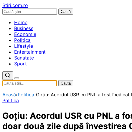
Stiri.com.ro
Caută
Home
Business
Economie
Politica
Lifestyle
Entertainment
Sanatate
Sport
Caută
Acasă
›
Politica
›
Goțiu: Acordul USR cu PNL a fost încălcat 
Politica
Goțiu: Acordul USR cu PNL a fos
doar două zile după învestirea