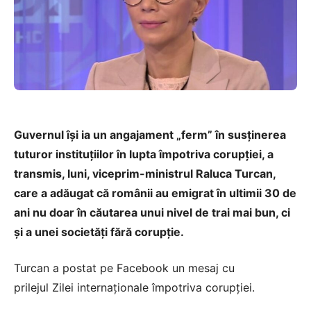
Guvernul îşi ia un angajament „ferm” în susţinerea
tuturor instituţiilor în lupta împotriva corupţiei, a
transmis, luni, viceprim-ministrul Raluca Turcan,
care a adăugat că românii au emigrat în ultimii 30 de
ani nu doar în căutarea unui nivel de trai mai bun, ci
şi a unei societăţi fără corupţie.
Turcan a postat pe Facebook un mesaj cu
prilejul
Zilei internaţionale împotriva corupţiei
.