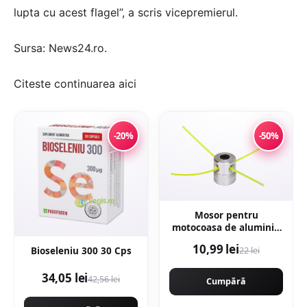
lupta cu acest flagel”, a scris vicepremierul.
Sursa:
News24.ro
.
Citeste continuarea
aici
-20%
-50%
Mosor pentru
motocoasa de aluminiu
cu 4 fire NYLON, montaj
10,99 lei
Bioseleniu 300 30 Cps
22 lei
rapid. CMP1594
34,05 lei
42,56 lei
Cumpără