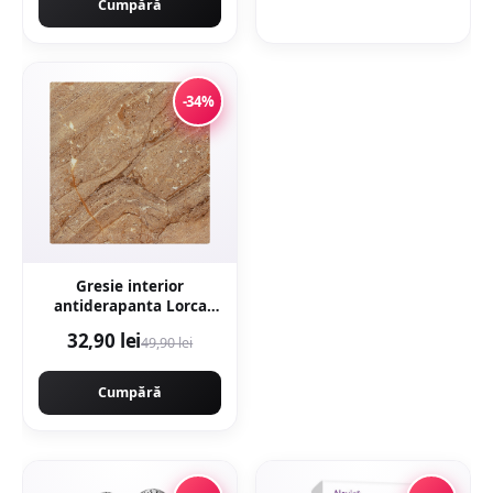
Cumpără
-34%
Gresie interior
antiderapanta Lorca
Dark Brown 30 x 30 cm
32,90 lei
49,90 lei
mata tip marmura
Cumpără