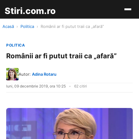
Stiri.com.ro
Acasă
›
Politica
›
Românii ar fi putut traii ca „afară”
POLITICA
Românii ar fi putut traii ca „afară”
Autor:
Adina Rotaru
luni, 09 decembrie 2019, ora 10:25
62 citiri