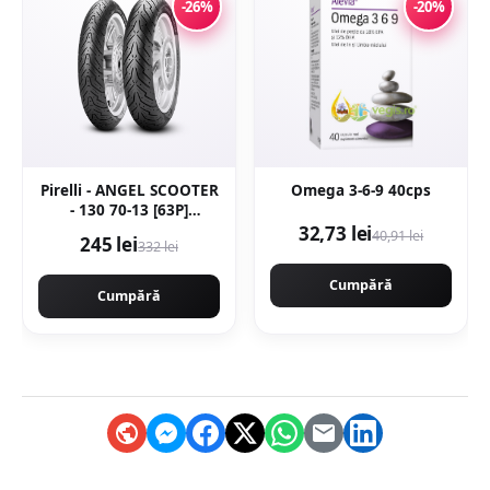
-26%
-20%
Pirelli - ANGEL SCOOTER
Omega 3-6-9 40cps
- 130 70-13 [63P]
[spate]Latime 130
32,73 lei
40,91 lei
245 lei
332 lei
Inaltime 70 Janta 13 -
Copie
Cumpără
Cumpără