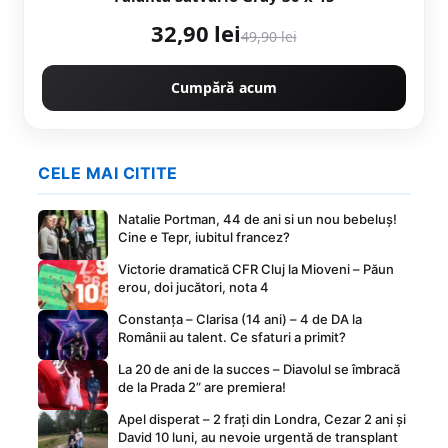
32,90 lei
49,90 lei
Cumpără acum
CELE MAI CITITE
Natalie Portman, 44 de ani si un nou bebeluș!
Cine e Tepr, iubitul francez?
Victorie dramatică CFR Cluj la Mioveni – Păun
erou, doi jucători, nota 4
Constanța – Clarisa (14 ani) – 4 de DA la
Românii au talent. Ce sfaturi a primit?
La 20 de ani de la succes – Diavolul se îmbracă
de la Prada 2” are premiera!
Apel disperat – 2 frați din Londra, Cezar 2 ani și
David 10 luni, au nevoie urgentă de transplant