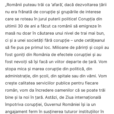
„Românii puteau trăi ca ‘afară’, dacă dezvoltarea ţării
nu era frânată de corupţie şi grupările de interese
care se roteau în jurul puterii politice! Corupţia din
ultimii 30 de ani a făcut ca românii să emigreze în
masă nu doar în căutarea unui nivel de trai mai bun,
ci şi a unei societăţi fără corupţie – unde cetăţeanul
să fie pus pe primul loc. Milioane de părinţi şi copii au
fost goniţi din România de efectele corupţiei şi au
fost nevoiţi să îşi facă un viitor departe de ţară. Vom
stopa mica şi marea corupţie din politică, din
administraţie, din şcoli, din spitale sau din vămi. Vom
creşte calitatea serviciilor publice pentru fiecare
român, vom da încredere oamenilor că se poate trăi
bine şi la noi în ţară. Astăzi, de Ziua internaţională
împotriva corupţiei, Guvernul României îşi ia un
angajament ferm în susţinerea tuturor instituţiilor în