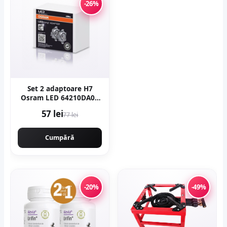
-26%
Set 2 adaptoare H7
Osram LED 64210DA03
pentru Mercedes, Opel,
57 lei
77 lei
VW
Cumpără
-20%
-49%