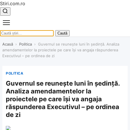
Stiri.com.ro
Caută
Acasă
›
Politica
›
Guvernul se reunește luni în ședință. Analiza
amendamentelor la proiectele pe care își va angaja răspunderea
Executivul – pe ordinea de zi
POLITICA
Guvernul se reunește luni în ședință.
Analiza amendamentelor la
proiectele pe care își va angaja
răspunderea Executivul – pe ordinea
de zi