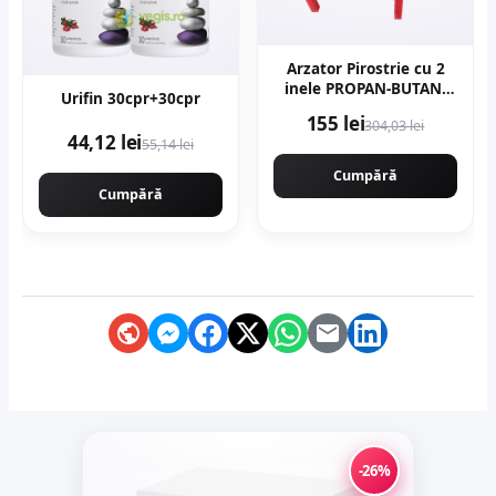
Arzator Pirostrie cu 2
inele PROPAN-BUTAN,
Urifin 30cpr+30cpr
R02 Gaz, 350x350mm,
155 lei
304,03 lei
EurGas B4195
44,12 lei
55,14 lei
Cumpără
Cumpără
-26%