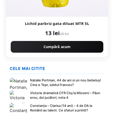
Lichid parbriz gata diluat MTR 5L
13 lei
20 lei
Cumpără acum
CELE MAI CITITE
Natalie Portman, 44 de ani si un nou bebeluș!
Cine e Tepr, iubitul francez?
Victorie dramatică CFR Cluj la Mioveni – Păun
erou, doi jucători, nota 4
Constanța – Clarisa (14 ani) – 4 de DA la
Românii au talent. Ce sfaturi a primit?