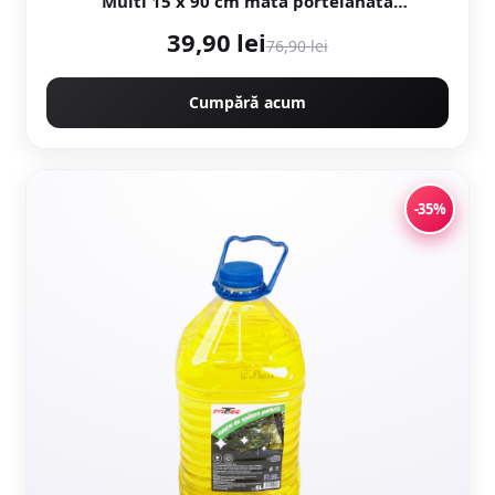
Multi 15 x 90 cm mata portelanata
antiderapanta
39,90 lei
76,90 lei
Cumpără acum
-35%