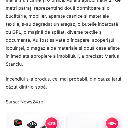
mai ars un câine şi o pisică. Au ars aproximativ 21 de
metri pătraţi reprezentând două dormitoare şi o
bucătărie, mobilier, aparate casnice şi materiale
textile, s-au degradat un aragaz, o butelie încărcată
cu GPL, o maşină de spălat, diverse textile şi
documente. Au fost salvate o încăpere, acoperişul
locuinţei, o magazie de materiale şi două case aflate
în imediata apropiere a imobilului”, a precizat Marius
Stanciu.
Incendiul s-a produs, cel mai probabil, din cauza jarul
căzut dintr-o sobă.
Sursa:
News24.ro
.
-62%
-48%