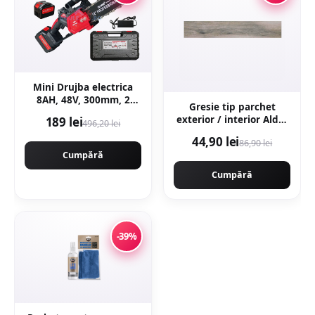
Mini Drujba electrica
8AH, 48V, 300mm, 2
Gresie tip parchet
acumulatori, brushless,
exterior / interior Alder
189 lei
496,20 lei
ungere automata,
Grey 20 x 120 cm mata
1800w, CAMPION
44,90 lei
86,90 lei
portelanata
CMP1756
Cumpără
Cumpără
-39%