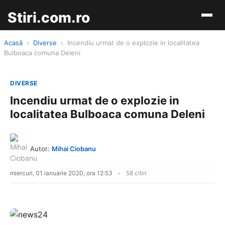
Stiri.com.ro
Acasă
›
Diverse
›
Incendiu urmat de o explozie in localitatea
Bulboaca comuna Deleni
DIVERSE
Incendiu urmat de o explozie in
localitatea Bulboaca comuna Deleni
Autor:
Mihai Ciobanu
miercuri, 01 ianuarie 2020, ora 12:53
58 citiri