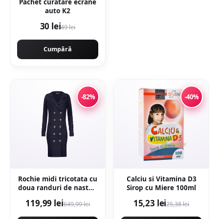
Pachet curatare ecrane
auto K2
30 lei
49 lei
Cumpără
-82%
-40%
Rochie midi tricotata cu
Calciu si Vitamina D3
doua randuri de nasturi
Sirop cu Miere 100ml
- Bleumarin
119,99 lei
15,23 lei
649,99 lei
25,38 lei