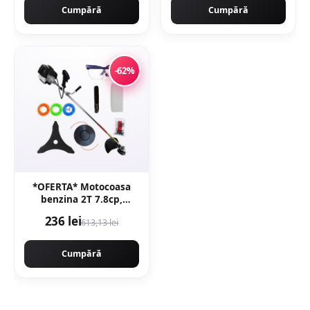
Cumpără
Cumpără
-62%
*OFERTA* Motocoasa
benzina 2T 7.8cp,
52cmc, 12000rpm,
236 lei
613,13 lei
accesorii incluse,
Campion CMP1553
Cumpără