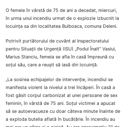
O femeie în vârstă de 75 de ani a decedat, miercuri,
în urma unui incendiu urmat de o explozie izbucnit la
locuinţa sa din localitatea Bulboaca, comuna Deleni.
Potrivit purtătorului de cuvânt al Inspectoratului
pentru Situaţii de Urgenţă (ISU) „Podul Înalt” Vaslui,
Marius Stanciu, femeia se afla în casă împreună cu
soţul său, care a reuşit să iasă din locuinţă.
„La sosirea echipajelor de intervenţie, incendiul se
manifesta violent la nivelul a trei încăperi. În casă a
fost găsit corpul carbonizat al unei persoane de sex
feminin, în vârstă de 75 ani. Soţul victimei a apucat
să se autoevacueze cu doar câteva minute înainte de
a exploda butelia aflată în bucătărie. În incendiu au