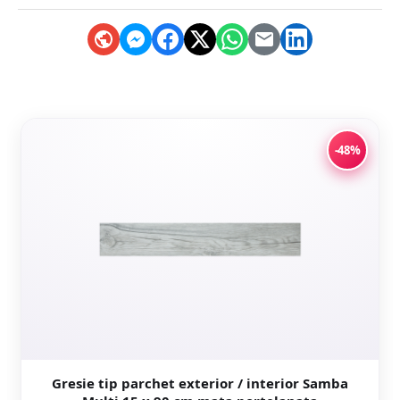
-48%
Gresie tip parchet exterior / interior Samba