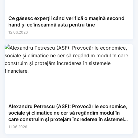
Ce găsesc experții când verifică o mașină second
hand și ce înseamnă asta pentru tine
12.06.2026
Alexandru Petrescu (ASF): Provocările economice,
sociale și climatice ne cer să regândim modul în
care construim și protejăm încrederea în sistemele
financiare.
11.06.2026