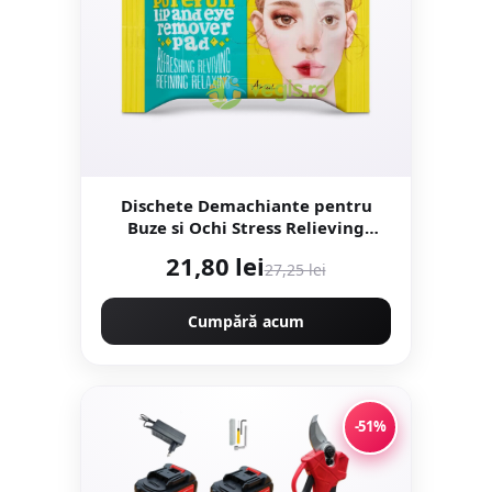
Dischete Demachiante pentru
Buze si Ochi Stress Relieving
Purefull 30buc
21,80 lei
27,25 lei
Cumpără acum
-51%