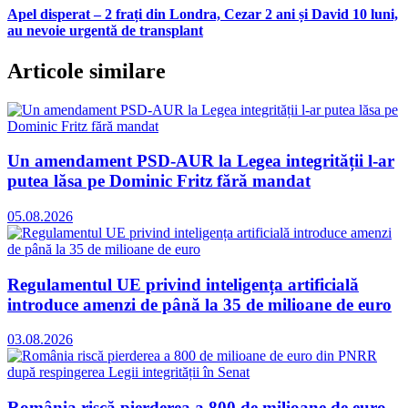
Apel disperat – 2 frați din Londra, Cezar 2 ani și David 10 luni,
au nevoie urgentă de transplant
Articole similare
Un amendament PSD-AUR la Legea integrității l-ar
putea lăsa pe Dominic Fritz fără mandat
05.08.2026
Regulamentul UE privind inteligența artificială
introduce amenzi de până la 35 de milioane de euro
03.08.2026
România riscă pierderea a 800 de milioane de euro