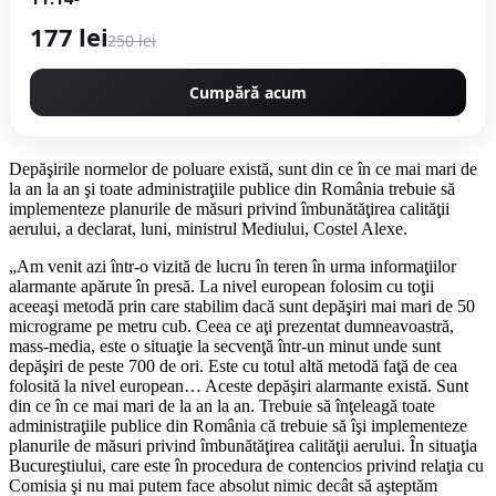
177 lei
250 lei
Cumpără acum
Depăşirile normelor de poluare există, sunt din ce în ce mai mari de
la an la an şi toate administraţiile publice din România trebuie să
implementeze planurile de măsuri privind îmbunătăţirea calităţii
aerului, a declarat, luni, ministrul Mediului, Costel Alexe.
„Am venit azi într-o vizită de lucru în teren în urma informaţiilor
alarmante apărute în presă. La nivel european folosim cu toţii
aceeaşi metodă prin care stabilim dacă sunt depăşiri mai mari de 50
micrograme pe metru cub. Ceea ce aţi prezentat dumneavoastră,
mass-media, este o situaţie la secvenţă într-un minut unde sunt
depăşiri de peste 700 de ori. Este cu totul altă metodă faţă de cea
folosită la nivel european… Aceste depăşiri alarmante există. Sunt
din ce în ce mai mari de la an la an. Trebuie să înţeleagă toate
administraţiile publice din România că trebuie să îşi implementeze
planurile de măsuri privind îmbunătăţirea calităţii aerului. În situaţia
Bucureştiului, care este în procedura de contencios privind relaţia cu
Comisia şi nu mai putem face absolut nimic decât să aşteptăm