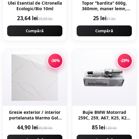
Ulei Esential de Citronella
Topor "bardita" 600g,
Ecologic/Bio 10ml
360mm, maner lemn,
forjat profesional, Craft-
23,64 lei
25 lei
29,55 lei
51 lei
Tec MX435
Cumpără
Cumpără
-36%
-29%
Gresie exterior / interior
Bujie BMW Motorrad
portelanata Marmo Gold
259C, 259, A67, K25, K26,
59 5 x 119 5 cm lucioasa
K27, K28, K29, K30, R21,
44,90 lei
85 lei
69,90 lei
120 lei
rectificata tip marmura
R22, R28