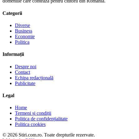
domeniile care conteaza pentru cititorii din Romania.
Categorii
Diverse
Business
Economie
Politica
Informații
Despre noi
Contact
Echipa redacțională
Publicitate
Legal
Home
Termeni și condiții
Politica de confidențialitate
Politica cookies
© 2026 Stiri.com.ro. Toate drepturile rezervate.