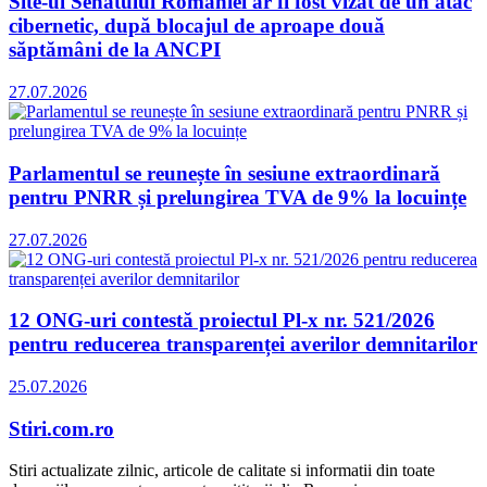
Site-ul Senatului României ar fi fost vizat de un atac
cibernetic, după blocajul de aproape două
săptămâni de la ANCPI
27.07.2026
Parlamentul se reunește în sesiune extraordinară
pentru PNRR și prelungirea TVA de 9% la locuințe
27.07.2026
12 ONG-uri contestă proiectul Pl-x nr. 521/2026
pentru reducerea transparenței averilor demnitarilor
25.07.2026
Stiri.com.ro
Stiri actualizate zilnic, articole de calitate si informatii din toate