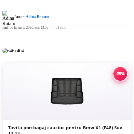
Autor:
Adina Rotaru
luni, 06 ianuarie 2020, ora 13:53
61 citiri
-29%
Tavita portbagaj cauciuc pentru Bmw X1 (F48) Suv
11.14-