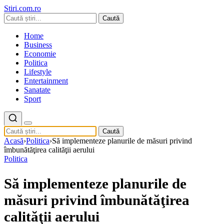
Stiri.com.ro
Caută
Home
Business
Economie
Politica
Lifestyle
Entertainment
Sanatate
Sport
Caută
Acasă
›
Politica
›
Să implementeze planurile de măsuri privind
îmbunătăţirea calităţii aerului
Politica
Să implementeze planurile de
măsuri privind îmbunătăţirea
calităţii aerului