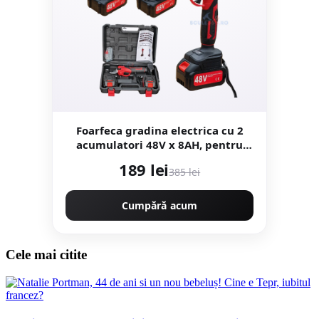
Foarfeca gradina electrica cu 2
acumulatori 48V x 8AH, pentru
gradina, diametru taiere 27mm,
189 lei
385 lei
Valiza, profesional Motoyama
Japan CMP1728
Cumpără acum
Cele mai citite