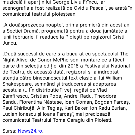
muzicală îi aparţin lui George Liviu Frîncu, iar
scenografia a fost realizată de Ovidiu Pascal”, se arată în
comunicatul teatrului ploieştean.
„A douăsprezecea noapte”, prima premieră din acest an
a Secţiei Dramă, programată pentru a doua jumătate a
lunii februarie, îl readuce la Ploieşti pe regizorul Cristi
Juncu.
„După succesul de care s-a bucurat cu spectacolul The
Night Alive, de Conor McPherson, montare ce a făcut
parte din selecţia ediţiei din 2018 a Festivalului Naţional
de Teatru, de această dată, regizorul şi-a îndreptat
atenţia către binecunoscutul text clasic al lui William
Shakespeare, semnând şi traducerea şi adaptarea
acestuia (…)În distribuţie îi veţi regăsi pe Vlad
Zamfirescu, Cristian Popa, Andrei Radu, Theodora
Sandu, Florentina Năstase, Ioan Coman, Bogdan Farcaş,
Paul Chiribuţă, Alin Teglaş, Karl Baker, Ion Radu Burlan,
Lucian Ionescu şi Ioana Farcaş”, mai precizează
comunicatul Teatrului Toma Caragiu din Ploieşti.
Sursa:
News24.ro
.