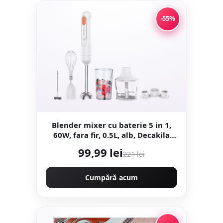
-55%
Blender mixer cu baterie 5 in 1,
60W, fara fir, 0.5L, alb, Decakila
KMJB042W
99,99 lei
221 lei
Cumpără acum