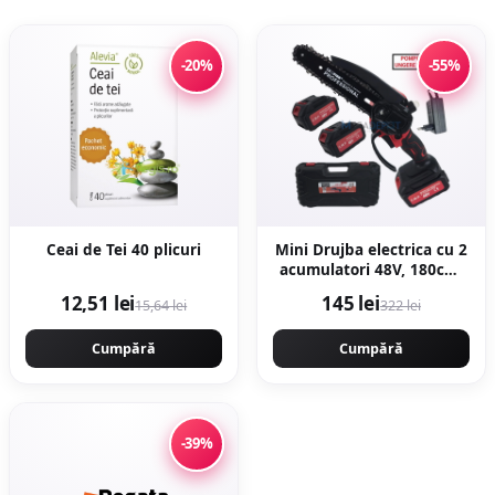
-20%
-55%
Ceai de Tei 40 plicuri
Mini Drujba electrica cu 2
acumulatori 48V, 180cm,
ungere lant, valiza
12,51 lei
145 lei
15,64 lei
322 lei
transport, Campion
CMP1798
Cumpără
Cumpără
-39%