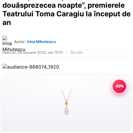
douăsprezecea noapte”, premierele
Teatrului Toma Caragiu la început de
an
Autor:
Irina Mihutescu
miercuri, 08 ianuarie 2020, ora 15:15
62 citiri
-80%