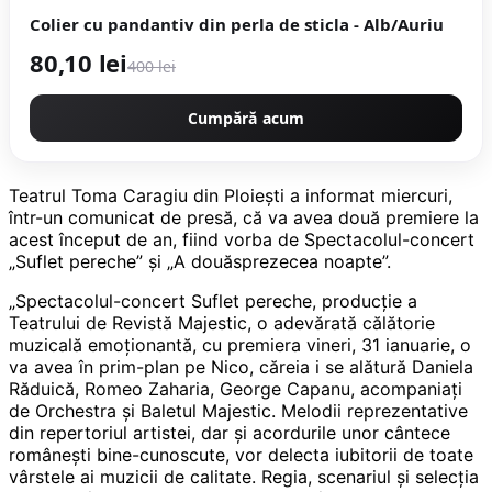
Colier cu pandantiv din perla de sticla - Alb/Auriu
80,10 lei
400 lei
Cumpără acum
Teatrul Toma Caragiu din Ploieşti a informat miercuri,
într-un comunicat de presă, că va avea două premiere la
acest început de an, fiind vorba de Spectacolul-concert
„Suflet pereche” şi „A douăsprezecea noapte”.
„Spectacolul-concert Suflet pereche, producţie a
Teatrului de Revistă Majestic, o adevărată călătorie
muzicală emoţionantă, cu premiera vineri, 31 ianuarie, o
va avea în prim-plan pe Nico, căreia i se alătură Daniela
Răduică, Romeo Zaharia, George Capanu, acompaniaţi
de Orchestra şi Baletul Majestic. Melodii reprezentative
din repertoriul artistei, dar şi acordurile unor cântece
româneşti bine-cunoscute, vor delecta iubitorii de toate
vârstele ai muzicii de calitate. Regia, scenariul şi selecţia