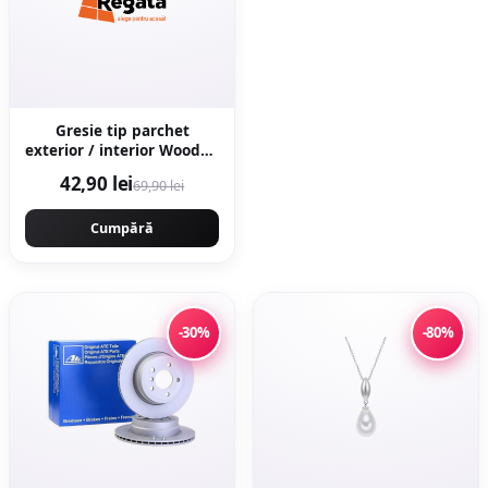
Gresie tip parchet
exterior / interior Wooden
Brown 20 5 x 60 cm mata
42,90 lei
69,90 lei
portelanata
antiderapanta
Cumpără
-30%
-80%