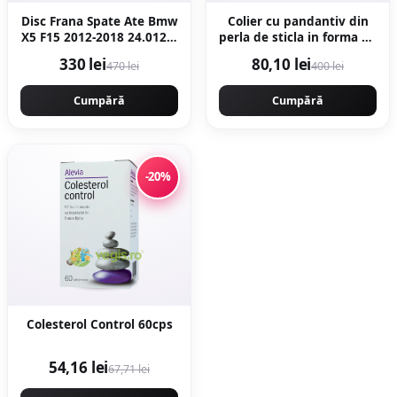
Disc Frana Spate Ate Bmw
Colier cu pandantiv din
X5 F15 2012-2018 24.0120-
perla de sticla in forma de
0206.1
lacrima - Alb/Argintiu
330 lei
80,10 lei
470 lei
400 lei
Cumpără
Cumpără
-20%
Colesterol Control 60cps
54,16 lei
67,71 lei