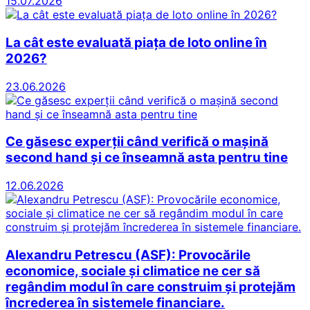
15.07.2026
La cât este evaluată piața de loto online în
2026?
23.06.2026
Ce găsesc experții când verifică o mașină
second hand și ce înseamnă asta pentru tine
12.06.2026
Alexandru Petrescu (ASF): Provocările
economice, sociale și climatice ne cer să
regândim modul în care construim și protejăm
încrederea în sistemele financiare.