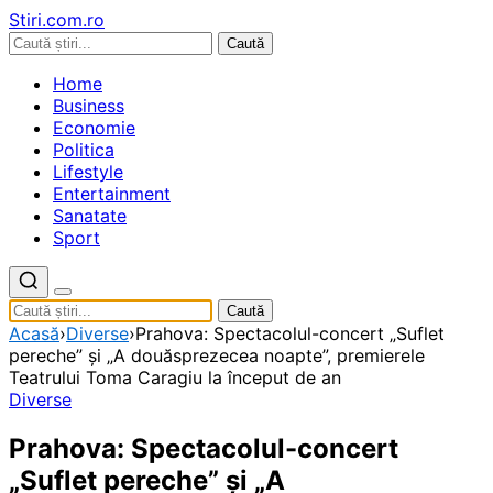
Stiri.com.ro
Caută
Home
Business
Economie
Politica
Lifestyle
Entertainment
Sanatate
Sport
Caută
Acasă
›
Diverse
›
Prahova: Spectacolul-concert „Suflet
pereche” şi „A douăsprezecea noapte”, premierele
Teatrului Toma Caragiu la început de an
Diverse
Prahova: Spectacolul-concert
„Suflet pereche” şi „A