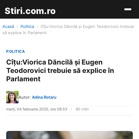
Stiri.com.ro
Acasă
›
Politica
›
Cîţu:Viorica Dăncilă şi Eugen Teodorovici trebuie
să explice în Parlament
POLITICA
Cîţu:Viorica Dăncilă şi Eugen
Teodorovici trebuie să explice în
Parlament
Autor:
Adina Rotaru
marți, 04 februarie 2020, ora 08:33
80 citiri