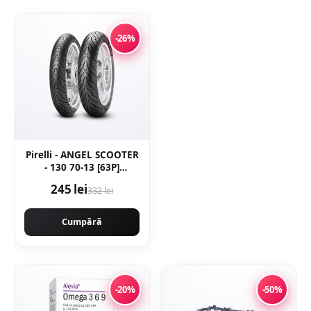
-26%
Pirelli - ANGEL SCOOTER
- 130 70-13 [63P]
[spate]Latime 130
245 lei
332 lei
Inaltime 70 Janta 13 -
Copie
Cumpără
-20%
-50%