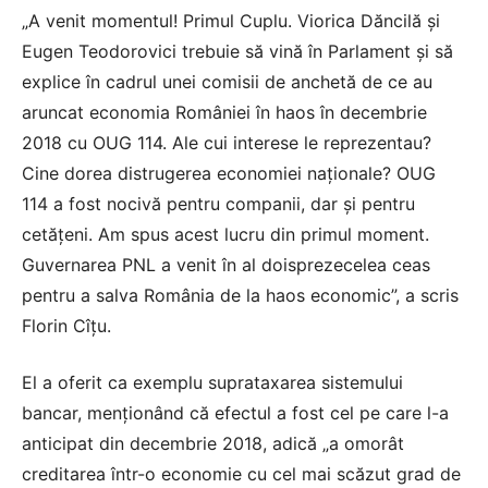
„A venit momentul! Primul Cuplu. Viorica Dăncilă şi
Eugen Teodorovici trebuie să vină în Parlament şi să
explice în cadrul unei comisii de anchetă de ce au
aruncat economia României în haos în decembrie
2018 cu OUG 114. Ale cui interese le reprezentau?
Cine dorea distrugerea economiei naţionale? OUG
114 a fost nocivă pentru companii, dar şi pentru
cetăţeni. Am spus acest lucru din primul moment.
Guvernarea PNL a venit în al doisprezecelea ceas
pentru a salva România de la haos economic”, a scris
Florin Cîţu.
El a oferit ca exemplu suprataxarea sistemului
bancar, menţionând că efectul a fost cel pe care l-a
anticipat din decembrie 2018, adică „a omorât
creditarea într-o economie cu cel mai scăzut grad de