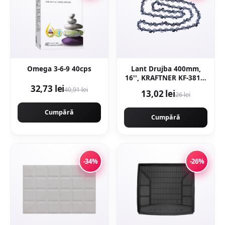
Omega 3-6-9 40cps
Lant Drujba 400mm,
16'', KRAFTNER KF-3817,
32 dinti, 64 pinteni, pas
32,73 lei
40,91 lei
13,02 lei
26 lei
0.325 motofierastrau
Cumpără
Cumpără
-34%
-26%