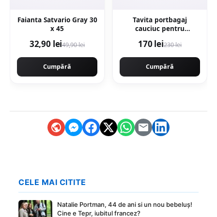
Faianta Satvario Gray 30
Tavita portbagaj
x 45
cauciuc pentru
Mercedes Gle (V167)
32,90 lei
170 lei
49,90 lei
230 lei
Suv 10.18-
Cumpără
Cumpără
CELE MAI CITITE
Natalie Portman, 44 de ani si un nou bebeluș!
Cine e Tepr, iubitul francez?