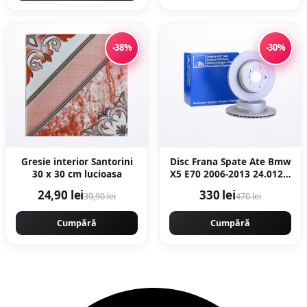
-38%
-30%
Gresie interior Santorini
Disc Frana Spate Ate Bmw
30 x 30 cm lucioasa
X5 E70 2006-2013 24.0120-
0206.1
24,90 lei
330 lei
39,90 lei
470 lei
Cumpără
Cumpără