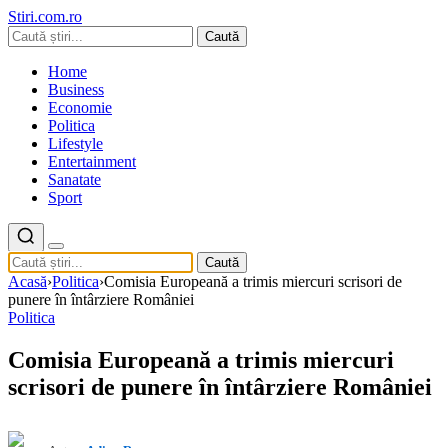
Stiri.com.ro
Caută
Home
Business
Economie
Politica
Lifestyle
Entertainment
Sanatate
Sport
Caută
Acasă
›
Politica
›
Comisia Europeană a trimis miercuri scrisori de
punere în întârziere României
Politica
Comisia Europeană a trimis miercuri
scrisori de punere în întârziere României