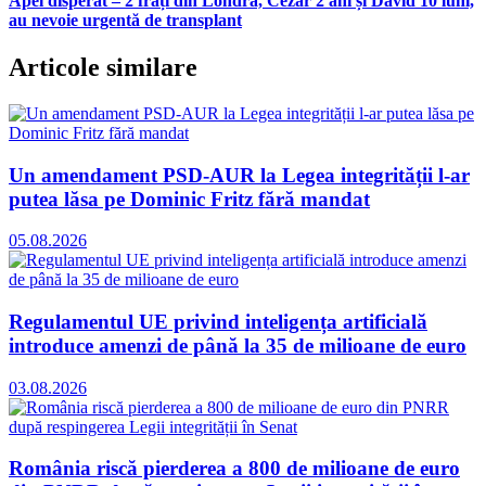
Apel disperat – 2 frați din Londra, Cezar 2 ani și David 10 luni,
au nevoie urgentă de transplant
Articole similare
Un amendament PSD-AUR la Legea integrității l-ar
putea lăsa pe Dominic Fritz fără mandat
05.08.2026
Regulamentul UE privind inteligența artificială
introduce amenzi de până la 35 de milioane de euro
03.08.2026
România riscă pierderea a 800 de milioane de euro