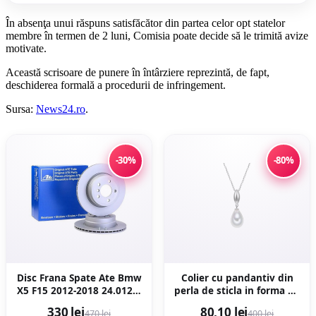
În absenţa unui răspuns satisfăcător din partea celor opt statelor
membre în termen de 2 luni, Comisia poate decide să le trimită avize
motivate.
Această scrisoare de punere în întârziere reprezintă, de fapt,
deschiderea formală a procedurii de infringement.
Sursa:
News24.ro
.
-30%
-80%
Disc Frana Spate Ate Bmw
Colier cu pandantiv din
X5 F15 2012-2018 24.0120-
perla de sticla in forma de
0206.1
lacrima - Alb/Argintiu
330 lei
80,10 lei
470 lei
400 lei