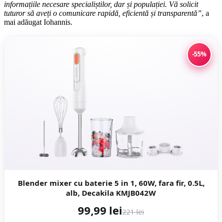
informațiile necesare specialiștilor, dar și populației. Vă solicit
tuturor să aveți o comunicare rapidă, eficientă și transparentă”
, a
mai adăugat Iohannis.
-55%
Blender mixer cu baterie 5 in 1, 60W, fara fir, 0.5L,
alb, Decakila KMJB042W
99,99 lei
221 lei