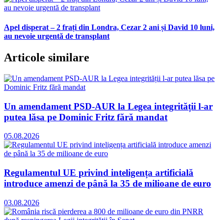
Apel disperat – 2 frați din Londra, Cezar 2 ani și David 10 luni,
au nevoie urgentă de transplant
Articole similare
Un amendament PSD-AUR la Legea integrității l-ar
putea lăsa pe Dominic Fritz fără mandat
05.08.2026
Regulamentul UE privind inteligența artificială
introduce amenzi de până la 35 de milioane de euro
03.08.2026