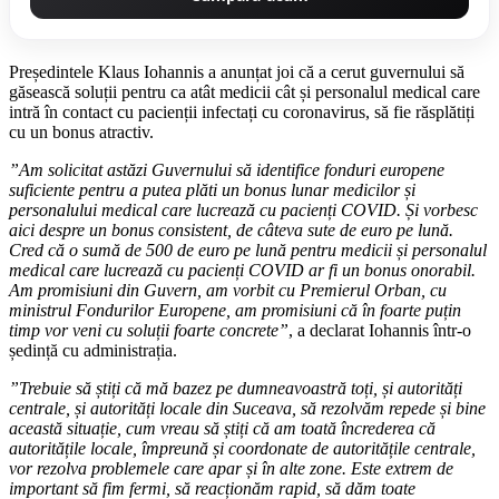
Președintele Klaus Iohannis a anunțat joi că a cerut guvernului să
găsească soluții pentru ca atât medicii cât și personalul medical care
intră în contact cu pacienții infectați cu coronavirus, să fie răsplătiți
cu un bonus atractiv.
”Am solicitat astăzi Guvernului să identifice fonduri europene
suficiente pentru a putea plăti un bonus lunar medicilor și
personalului medical care lucrează cu pacienți COVID. Și vorbesc
aici despre un bonus consistent, de câteva sute de euro pe lună.
Cred că o sumă de 500 de euro pe lună pentru medicii și personalul
medical care lucrează cu pacienți COVID ar fi un bonus onorabil.
Am promisiuni din Guvern, am vorbit cu Premierul Orban, cu
ministrul Fondurilor Europene, am promisiuni că în foarte puțin
timp vor veni cu soluții foarte concrete”
, a declarat Iohannis într-o
ședință cu administrația.
”Trebuie să știți că mă bazez pe dumneavoastră toți, și autorități
centrale, și autorități locale din Suceava, să rezolvăm repede și bine
această situație, cum vreau să știți că am toată încrederea că
autoritățile locale, împreună și coordonate de autoritățile centrale,
vor rezolva problemele care apar și în alte zone. Este extrem de
important să fim fermi, să reacționăm rapid, să dăm toate