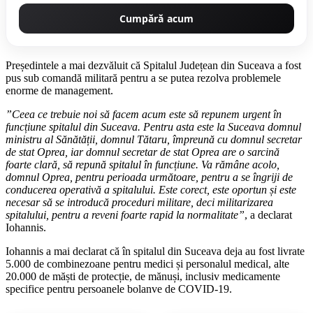
Cumpără acum
Președintele a mai dezvăluit că Spitalul Județean din Suceava a fost
pus sub comandă militară pentru a se putea rezolva problemele
enorme de management.
”Ceea ce trebuie noi să facem acum este să repunem urgent în
funcțiune spitalul din Suceava. Pentru asta este la Suceava domnul
ministru al Sănătății, domnul Tătaru, împreună cu domnul secretar
de stat Oprea, iar domnul secretar de stat Oprea are o sarcină
foarte clară, să repună spitalul în funcțiune. Va rămâne acolo,
domnul Oprea, pentru perioada următoare, pentru a se îngriji de
conducerea operativă a spitalului. Este corect, este oportun și este
necesar să se introducă proceduri militare, deci militarizarea
spitalului, pentru a reveni foarte rapid la normalitate”
, a declarat
Iohannis.
Iohannis a mai declarat că în spitalul din Suceava deja au fost livrate
5.000 de combinezoane pentru medici și personalul medical, alte
20.000 de măști de protecție, de mănuși, inclusiv medicamente
specifice pentru persoanele bolanve de COVID-19.