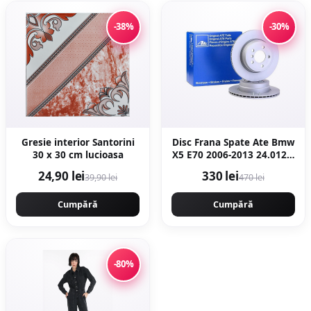
-38%
-30%
Gresie interior Santorini
Disc Frana Spate Ate Bmw
30 x 30 cm lucioasa
X5 E70 2006-2013 24.0120-
0206.1
24,90 lei
330 lei
39,90 lei
470 lei
Cumpără
Cumpără
-80%