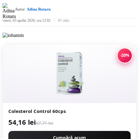
Autor:
Adina Rotaru
vineri, 03 aprilie 2020, ora 12:02
61 citiri
-20%
Colesterol Control 60cps
54,16 lei
67,71 lei
Cumpără acum