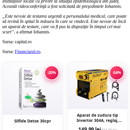
instituţiilor locale cu privire la situaţia epidemiologică din judeţ.
Această videoconferinţă a fost solicitată de preşedintele Iohannis.
„Este nevoie de testarea urgentă a personalului medical, care poate
să revină în spital în măsura în care se vindecă. Este nevoie de încă
un aparat de testare, care va fi pus la dispoziţie în timpul cel mai
scurt”
, a afirmat Iohannis.
Sursa: capital.ro
Sursa:
Financiarul.ro
.
-20%
-54%
Aparat de sudura tip
Invertor 304A, reglaj,
Silfide Detox 30cpr
afisaj digital, ventilat, 1.6-
149,99 lei
324,36 lei