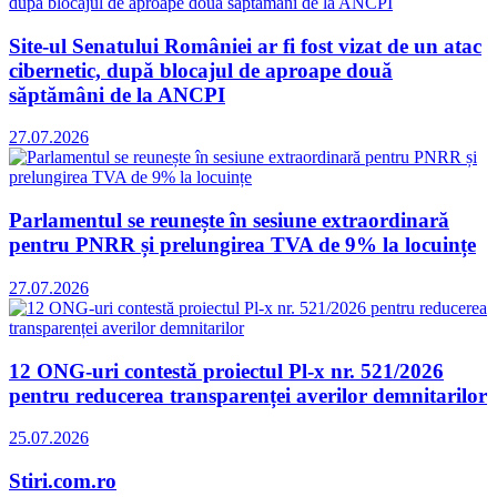
Site-ul Senatului României ar fi fost vizat de un atac
cibernetic, după blocajul de aproape două
săptămâni de la ANCPI
27.07.2026
Parlamentul se reunește în sesiune extraordinară
pentru PNRR și prelungirea TVA de 9% la locuințe
27.07.2026
12 ONG-uri contestă proiectul Pl-x nr. 521/2026
pentru reducerea transparenței averilor demnitarilor
25.07.2026
Stiri.com.ro