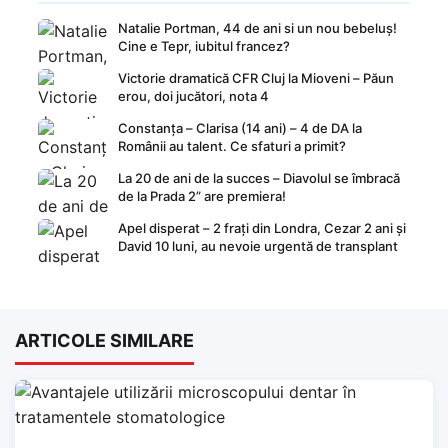
Natalie Portman, 44 de ani si un nou bebeluș!
Cine e Tepr, iubitul francez?
Victorie dramatică CFR Cluj la Mioveni – Păun
erou, doi jucători, nota 4
Constanța – Clarisa (14 ani) – 4 de DA la
Românii au talent. Ce sfaturi a primit?
La 20 de ani de la succes – Diavolul se îmbracă
de la Prada 2” are premiera!
Apel disperat – 2 frați din Londra, Cezar 2 ani și
David 10 luni, au nevoie urgentă de transplant
ARTICOLE SIMILARE