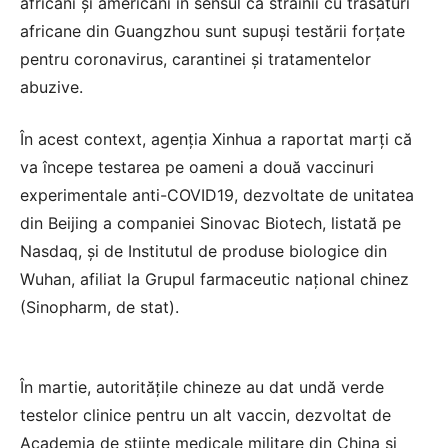
africani şi americani în sensul că străinii cu trăsături
africane din Guangzhou sunt supuşi testării forţate
pentru coronavirus, carantinei şi tratamentelor
abuzive.
În acest context, agenţia Xinhua a raportat marţi că
va începe testarea pe oameni a două vaccinuri
experimentale anti-COVID19, dezvoltate de unitatea
din Beijing a companiei Sinovac Biotech, listată pe
Nasdaq, şi de Institutul de produse biologice din
Wuhan, afiliat la Grupul farmaceutic naţional chinez
(Sinopharm, de stat).
În martie, autorităţile chineze au dat undă verde
testelor clinice pentru un alt vaccin, dezvoltat de
Academia de ştiinţe medicale militare din China şi