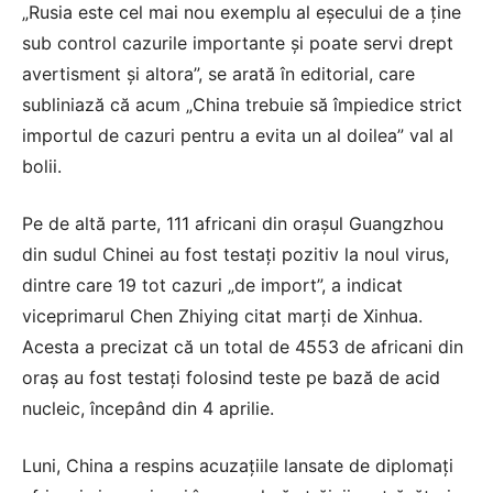
„Rusia este cel mai nou exemplu al eşecului de a ţine
sub control cazurile importante şi poate servi drept
avertisment şi altora”, se arată în editorial, care
subliniază că acum „China trebuie să împiedice strict
importul de cazuri pentru a evita un al doilea” val al
bolii.
Pe de altă parte, 111 africani din oraşul Guangzhou
din sudul Chinei au fost testaţi pozitiv la noul virus,
dintre care 19 tot cazuri „de import”, a indicat
viceprimarul Chen Zhiying citat marţi de Xinhua.
Acesta a precizat că un total de 4553 de africani din
oraş au fost testaţi folosind teste pe bază de acid
nucleic, începând din 4 aprilie.
Luni, China a respins acuzaţiile lansate de diplomaţi