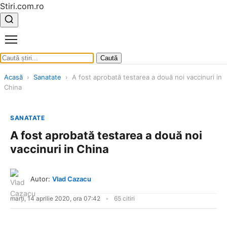
Stiri.com.ro
Caută
Acasă
›
Sanatate
›
A fost aprobată testarea a două noi vaccinuri in
China
SANATATE
A fost aprobată testarea a două noi
vaccinuri in China
Autor:
Vlad Cazacu
marți, 14 aprilie 2020, ora 07:42
65 citiri