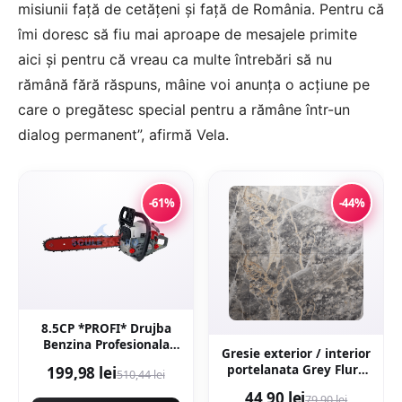
misiunii faţă de cetăţeni şi faţă de România. Pentru că
îmi doresc să fiu mai aproape de mesajele primite
aici şi pentru că vreau ca multe întrebări să nu
rămână fără răspuns, mâine voi anunţa o acţiune pe
care o pregătesc special pentru a rămâne într-un
dialog permanent”, afirmă Vela.
-61%
-44%
8.5CP *PROFI* Drujba
Benzina Profesionala
Gresie exterior / interior
8.5CP 5.5KW, 58CC,
portelanata Grey Flury
199,98 lei
510,44 lei
9000rpm, 40cm, Easy-
60 x 120 cm lucioasa
Start NEXT Generation,
44,90 lei
79,90 lei