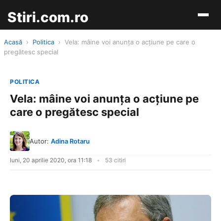
Stiri.com.ro
Acasă
›
Politica
›
Vela: mâine voi anunţa o acţiune pe care o
pregătesc special
POLITICA
Vela: mâine voi anunţa o acţiune pe
care o pregătesc special
Autor:
Adina Rotaru
luni, 20 aprilie 2020, ora 11:18
53 citiri