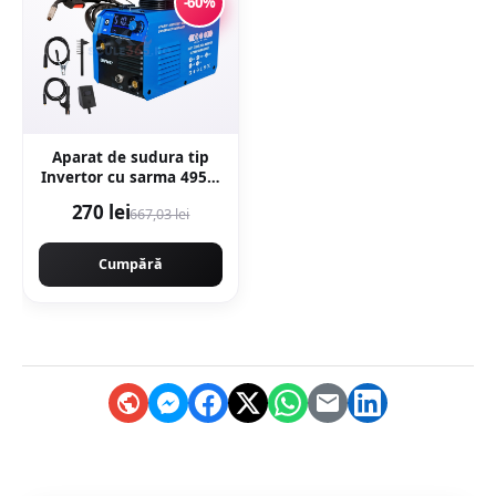
-60%
Aparat de sudura tip
Invertor cu sarma 495A,
MMA/MIG/MAG (TIG
270 lei
667,03 lei
LIFT optional) afisaj
digital, ventilat, URAL
MASH IGBT TEHNOLOGY
Cumpără
ULTRA HYBRID POWER,
CMP1697