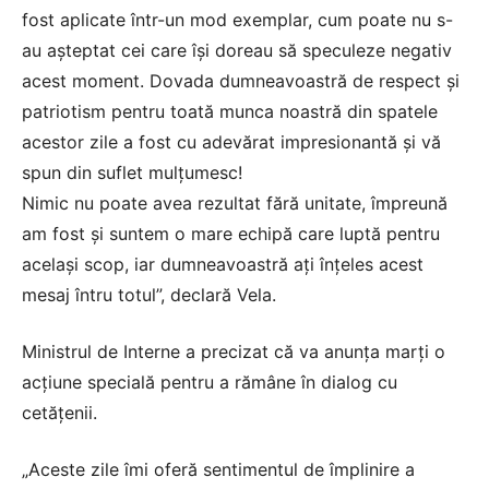
fost aplicate într-un mod exemplar, cum poate nu s-
au aşteptat cei care îşi doreau să speculeze negativ
acest moment. Dovada dumneavoastră de respect şi
patriotism pentru toată munca noastră din spatele
acestor zile a fost cu adevărat impresionantă şi vă
spun din suflet mulţumesc!
Nimic nu poate avea rezultat fără unitate, împreună
am fost şi suntem o mare echipă care luptă pentru
acelaşi scop, iar dumneavoastră aţi înţeles acest
mesaj întru totul”, declară Vela.
Ministrul de Interne a precizat că va anunţa marţi o
acţiune specială pentru a rămâne în dialog cu
cetăţenii.
„Aceste zile îmi oferă sentimentul de împlinire a