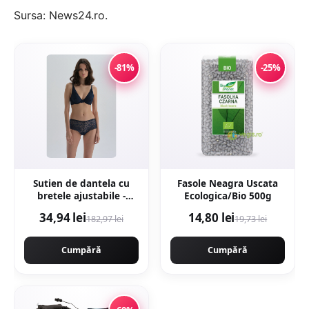
Sursa:
News24.ro
.
-81%
-25%
Sutien de dantela cu
Fasole Neagra Uscata
bretele ajustabile -
Ecologica/Bio 500g
Bleumarin
34,94 lei
14,80 lei
182,97 lei
19,73 lei
Cumpără
Cumpără