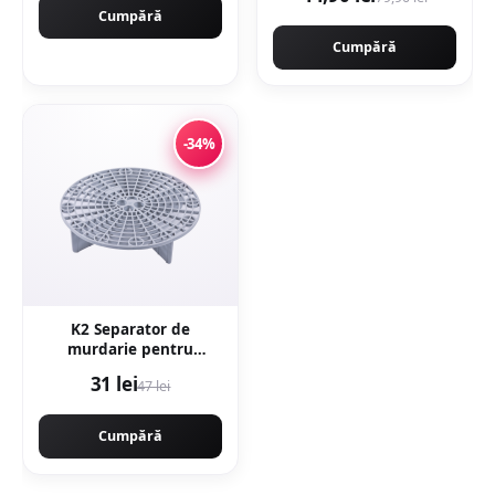
rectificata tip marmura
Motoyama Japan
Cumpără
CMP1312
Cumpără
-34%
K2 Separator de
murdarie pentru
galeata de detailing
31 lei
47 lei
Cumpără