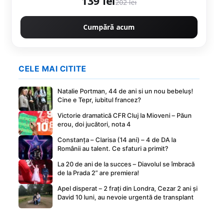
139 lei
202 lei
Cumpără acum
CELE MAI CITITE
Natalie Portman, 44 de ani si un nou bebeluș!
Cine e Tepr, iubitul francez?
Victorie dramatică CFR Cluj la Mioveni – Păun
erou, doi jucători, nota 4
Constanța – Clarisa (14 ani) – 4 de DA la
Românii au talent. Ce sfaturi a primit?
La 20 de ani de la succes – Diavolul se îmbracă
de la Prada 2” are premiera!
Apel disperat – 2 frați din Londra, Cezar 2 ani și
David 10 luni, au nevoie urgentă de transplant