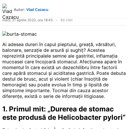
Autor:
Vlad Cazacu
marți, 21 aprilie 2020, ora 18:45
83 citiri
Ai adesea dureri în capul pieptului, greață, vărsături,
balonare, senzație de arsură și sughiț? Acestea
reprezintă principalele semne ale gastritei, inflamația
mucoasei care încojoară stomacul. Afecțiunea apare în
momentul în care există un dezechilibru între factorii
care apără stomacul și aciditatea gastrică. Poate debuta
destul de brusc, acut și violent (chiar însoțită de
hemoragie) sau poate evolua în timp și lipsită de
simptome importante. Tocmai din cauza acestor
diferențe, există o serie de informații litigioase.
1. Primul mit: „Durerea de stomac
este produsă de Helicobacter pylori”