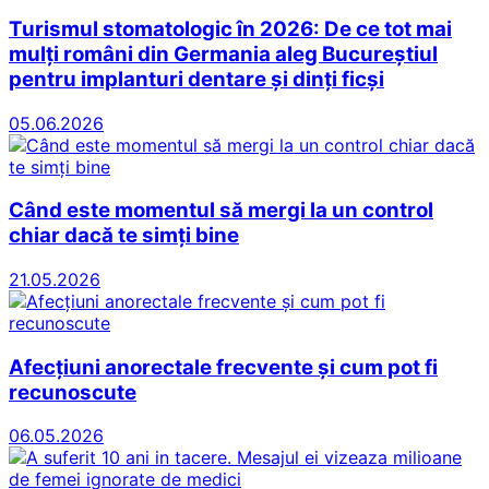
Turismul stomatologic în 2026: De ce tot mai
mulți români din Germania aleg Bucureștiul
pentru implanturi dentare și dinți ficși
05.06.2026
Când este momentul să mergi la un control
chiar dacă te simți bine
21.05.2026
Afecțiuni anorectale frecvente și cum pot fi
recunoscute
06.05.2026