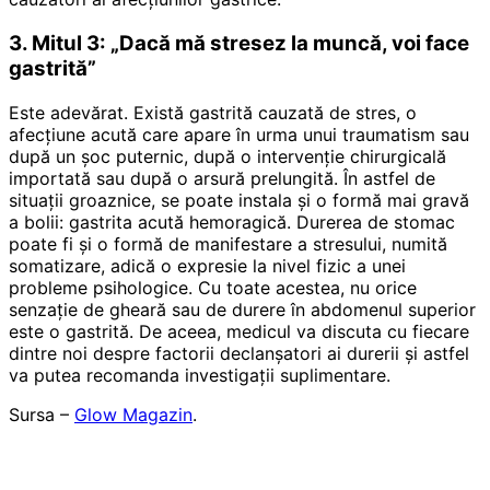
3. Mitul 3: „Dacă mă stresez la muncă, voi face
gastrită”
Este adevărat. Există gastrită cauzată de stres, o
afecțiune acută care apare în urma unui traumatism sau
după un șoc puternic, după o intervenție chirurgicală
importată sau după o arsură prelungită. În astfel de
situații groaznice, se poate instala și o formă mai gravă
a bolii: gastrita acută hemoragică. Durerea de stomac
poate fi și o formă de manifestare a stresului, numită
somatizare, adică o expresie la nivel fizic a unei
probleme psihologice. Cu toate acestea, nu orice
senzație de gheară sau de durere în abdomenul superior
este o gastrită. De aceea, medicul va discuta cu fiecare
dintre noi despre factorii declanșatori ai durerii și astfel
va putea recomanda investigații suplimentare.
Sursa –
Glow Magazin
.