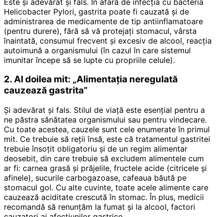
Este și adevărat și fals. În afară de infecția cu bacteria
Helicobacter Pylori, gastrita poate fi cauzată și de
administrarea de medicamente de tip antiinflamatoare
(pentru durere), fără să vă protejați stomacul, vârsta
înaintată, consumul frecvent și excesiv de alcool, reacția
autoimună a organismului (în cazul în care sistemul
imunitar începe să se lupte cu propriile celule).
2. Al doilea mit: „Alimentația neregulată
cauzează gastrita”
Și adevărat și fals. Stilul de viață este esențial pentru a
ne păstra sănătatea organismului sau pentru vindecare.
Cu toate acestea, cauzele sunt cele enumerate în primul
mit. Ce trebuie să reții însă, este că tratamentul gastritei
trebuie însoțit obligatoriu și de un regim alimentar
deosebit, din care trebuie să excludem alimentele cum
ar fi: carnea grasă și prăjelile, fructele acide (citricele și
afinele), sucurile carbogazoase, cafeaua băută pe
stomacul gol. Cu alte cuvinte, toate acele alimente care
cauzează aciditate crescută în stomac. În plus, medicii
recomandă să renunțăm la fumat și la alcool, factori
cauzatori ai afecțiunilor gastrice.