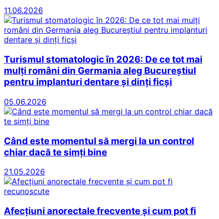
11.06.2026
Turismul stomatologic în 2026: De ce tot mai
mulți români din Germania aleg Bucureștiul
pentru implanturi dentare și dinți ficși
05.06.2026
Când este momentul să mergi la un control
chiar dacă te simți bine
21.05.2026
Afecțiuni anorectale frecvente și cum pot fi