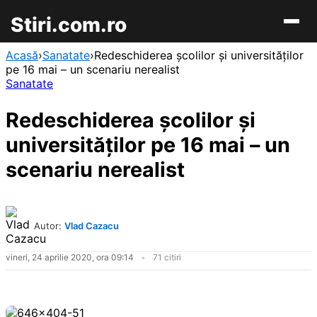
Stiri.com.ro
Acasă
›
Sanatate
›
Redeschiderea şcolilor şi universităţilor
pe 16 mai – un scenariu nerealist
Sanatate
Redeschiderea şcolilor şi
universităţilor pe 16 mai – un
scenariu nerealist
Autor:
Vlad Cazacu
vineri, 24 aprilie 2020, ora 09:14
71 citiri