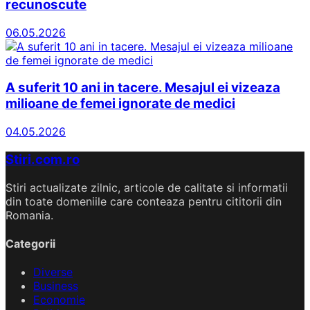
recunoscute
06.05.2026
A suferit 10 ani in tacere. Mesajul ei vizeaza
milioane de femei ignorate de medici
04.05.2026
Stiri.com.ro
Stiri actualizate zilnic, articole de calitate si informatii
din toate domeniile care conteaza pentru cititorii din
Romania.
Categorii
Diverse
Business
Economie