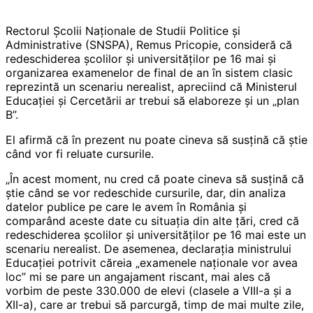
Rectorul Şcolii Naţionale de Studii Politice şi
Administrative (SNSPA), Remus Pricopie, consideră că
redeschiderea şcolilor şi universităţilor pe 16 mai şi
organizarea examenelor de final de an în sistem clasic
reprezintă un scenariu nerealist, apreciind că Ministerul
Educaţiei şi Cercetării ar trebui să elaboreze şi un „plan
B”.
El afirmă că în prezent nu poate cineva să susţină că ştie
când vor fi reluate cursurile.
„În acest moment, nu cred că poate cineva să susţină că
ştie când se vor redeschide cursurile, dar, din analiza
datelor publice pe care le avem în România şi
comparând aceste date cu situaţia din alte ţări, cred că
redeschiderea şcolilor şi universităţilor pe 16 mai este un
scenariu nerealist. De asemenea, declaraţia ministrului
Educaţiei potrivit căreia „examenele naţionale vor avea
loc” mi se pare un angajament riscant, mai ales că
vorbim de peste 330.000 de elevi (clasele a VIII-a şi a
XII-a), care ar trebui să parcurgă, timp de mai multe zile,