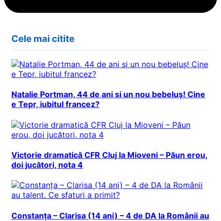
Cele mai citite
Natalie Portman, 44 de ani si un nou bebeluș! Cine
e Tepr, iubitul francez?
Victorie dramatică CFR Cluj la Mioveni – Păun erou,
doi jucători, nota 4
Constanța – Clarisa (14 ani) – 4 de DA la Românii au