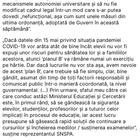
mecanismele autonomiei universitare şi să nu fie
modificat cadrul legal într-un mod care s-ar putea
dovedi „nefuncţional, aşa cum sunt unele măsuri din
ultima ordonanţă, adoptată de Guvern în această
săptămână”.
„Dacă datele din 15 mai privind situaţia pandemiei
COVID-19 vor arăta atât de bine încât elevii nu vor fi
expuşi unor riscuri pentru sănătatea lor şi a familiilor
acestora, atunci ‘planul B’ va rămâne numai un exerciţiu
pe hârtie. Dar dacă lucrurile nu vor sta aşa, avem nevoie
de acest ‘plan B’, care trebuie să fie simplu, clar, bine
gândit, asumat din timp de toţi factorii responsabili şi
comunicat public într-o manieră coordonată, la nivel
guvernamental. (…) Prin urmare, sfatul meu către cei
care conduc astăzi Ministerul Educaţiei şi Cercetării
este, în primul rând, să se gândească la siguranţa
elevilor, studenţilor, profesorilor şi a tuturor celor
implicaţi în procesul de educaţie, iar acest lucru
presupune să găsească rapid soluţii de continuare a
cursurilor şi încheierea mediilor / susţinerea examenelor”,
susţine reprezentantul SNSPA.