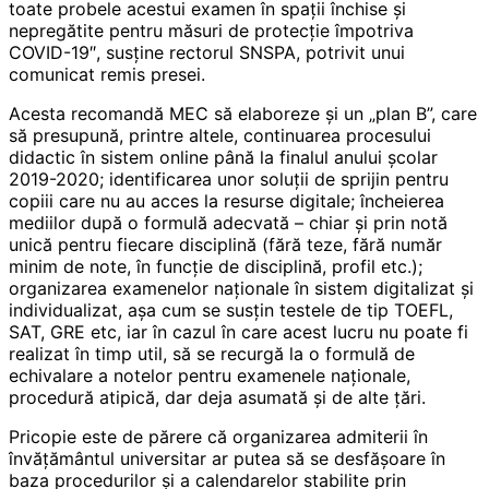
toate probele acestui examen în spaţii închise şi
nepregătite pentru măsuri de protecţie împotriva
COVID-19″, susţine rectorul SNSPA, potrivit unui
comunicat remis presei.
Acesta recomandă MEC să elaboreze şi un „plan B”, care
să presupună, printre altele, continuarea procesului
didactic în sistem online până la finalul anului şcolar
2019-2020; identificarea unor soluţii de sprijin pentru
copiii care nu au acces la resurse digitale; încheierea
mediilor după o formulă adecvată – chiar şi prin notă
unică pentru fiecare disciplină (fără teze, fără număr
minim de note, în funcţie de disciplină, profil etc.);
organizarea examenelor naţionale în sistem digitalizat şi
individualizat, aşa cum se susţin testele de tip TOEFL,
SAT, GRE etc, iar în cazul în care acest lucru nu poate fi
realizat în timp util, să se recurgă la o formulă de
echivalare a notelor pentru examenele naţionale,
procedură atipică, dar deja asumată şi de alte ţări.
Pricopie este de părere că organizarea admiterii în
învăţământul universitar ar putea să se desfăşoare în
baza procedurilor şi a calendarelor stabilite prin