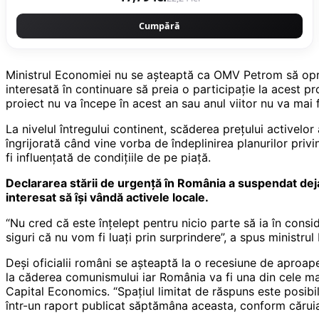
Cumpără
Ministrul Economiei nu se aşteaptă ca OMV Petrom să op
interesată în continuare să preia o participaţie la acest 
proiect nu va începe în acest an sau anul viitor nu va mai fi
La nivelul întregului continent, scăderea preţului activelor
îngrijorată când vine vorba de îndeplinirea planurilor pri
fi influenţată de condiţiile de pe piaţă.
Declararea stării de urgenţă în România a suspendat deja fu
interesat să îşi vândă activele locale.
“Nu cred că este înţelept pentru nicio parte să ia în consi
siguri că nu vom fi luaţi prin surprindere”, a spus ministru
Deşi oficialii români se aşteaptă la o recesiune de aproap
la căderea comunismului iar România va fi una din cele mai 
Capital Economics. “Spaţiul limitat de răspuns este posibi
într-un raport publicat săptămâna aceasta, conform cărui