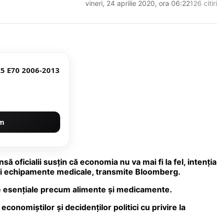
vineri, 24 aprilie 2020, ora 06:22
126 citiri
X5 E70 2006-2013
um
să oficialii susţin că economia nu va mai fi la fel, intenţia
e şi echipamente medicale, transmite Bloomberg.
se esenţiale precum alimente şi medicamente.
conomiştilor şi decidenţilor politici cu privire la