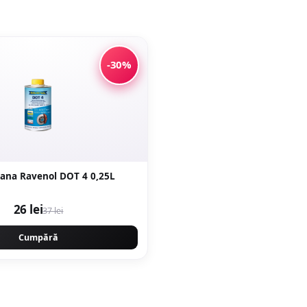
-30%
rana Ravenol DOT 4 0,25L
26 lei
37 lei
Cumpără