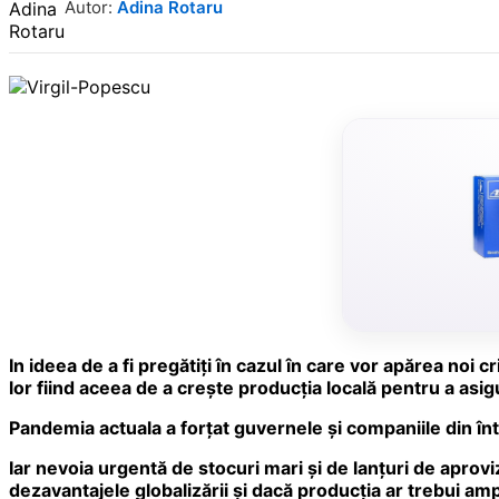
Autor:
Adina Rotaru
In ideea de a fi pregătiţi în cazul în care vor apărea noi c
lor fiind aceea de a creşte producţia locală pentru a as
Pandemia actuala a forţat guvernele şi companiile din î
Iar nevoia urgentă de stocuri mari şi de lanţuri de aproviz
dezavantajele globalizării şi dacă producţia ar trebui a