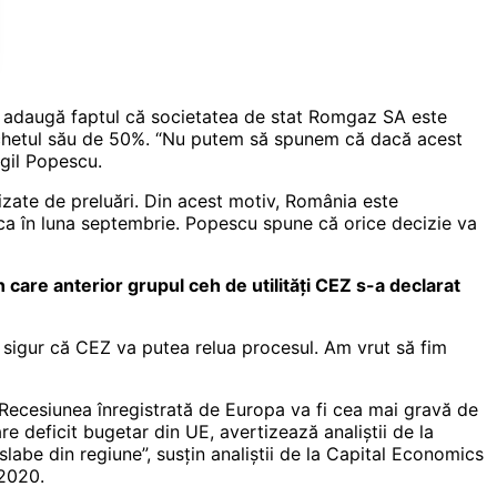
 adaugă faptul că societatea de stat Romgaz SA este
ă pachetul său de 50%. “Nu putem să spunem că dacă acest
rgil Popescu.
 vizate de preluări. Din acest motiv, România este
rica în luna septembrie. Popescu spune că orice decizie va
în care anterior grupul ceh de utilităţi CEZ s-a declarat
nt sigur că CEZ va putea relua procesul. Am vrut să fim
. Recesiunea înregistrată de Europa va fi cea mai gravă de
e deficit bugetar din UE, avertizează analiştii de la
labe din regiune”, susţin analiştii de la Capital Economics
 2020.