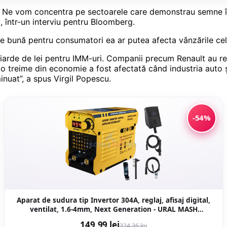
ă. Ne vom concentra pe sectoarele care demonstrau semne înc
u, într-un interviu pentru Bloomberg.
este bună pentru consumatori ea ar putea afecta vânzările 
arde de lei pentru IMM-uri. Companii precum Renault au relu
iv o treime din economie a fost afectată când industria auto ş
inuat”, a spus Virgil Popescu.
-54%
Aparat de sudura tip Invertor 304A, reglaj, afisaj digital,
ventilat, 1.6-4mm, Next Generation - URAL MASH
PROFESSIONAL CMP1694
149,99 lei
324,36 lei