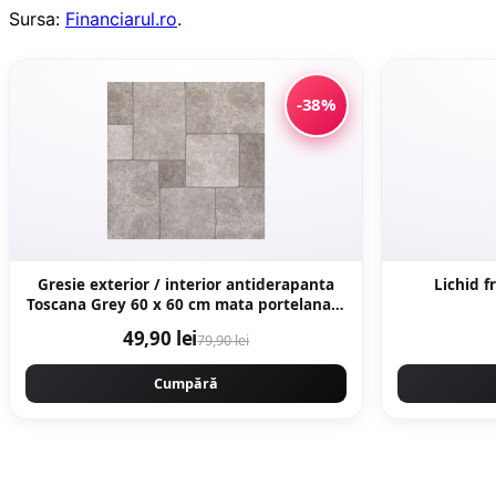
Sursa:
Financiarul.ro
.
-38%
Gresie exterior / interior antiderapanta
Lichid f
Toscana Grey 60 x 60 cm mata portelanata
rectificata tip piatra naturala
49,90 lei
79,90 lei
Cumpără