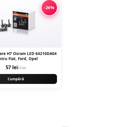
-26%
oare H7 Osram LED 64210DA04
tru Fiat, Ford, Opel
57 lei
77 lei
Cumpără