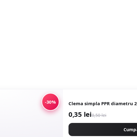
-30%
Clema simpla PPR dia
0,35 lei
0,50 lei
Cump