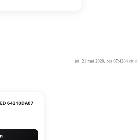
joi, 21 mai 2020, ora 07:42
84 citiri
LED 64210DA07
um