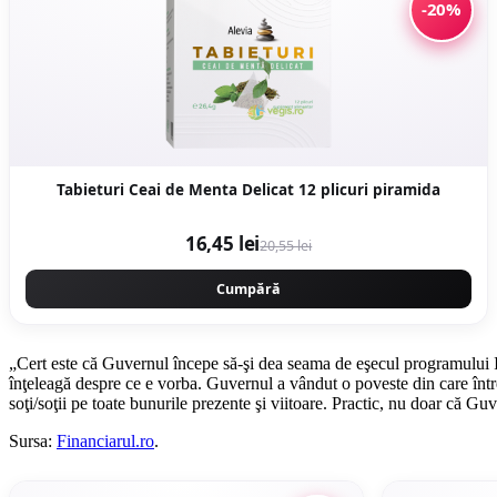
-20%
Tabieturi Ceai de Menta Delicat 12 plicuri piramida
16,45 lei
20,55 lei
Cumpără
„Cert este că Guvernul începe să-şi dea seama de eşecul programului IMM
înţeleagă despre ce e vorba. Guvernul a vândut o poveste din care întrep
soţi/soţii pe toate bunurile prezente şi viitoare. Practic, nu doar că G
Sursa:
Financiarul.ro
.