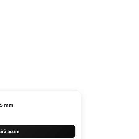
metru 25 mm
ără acum