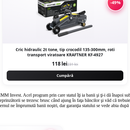
-49%
Cric hidraulic 2t tone, tip crocodil 135-300mm, roti
transport viratoare KRAFTNER KF-4927
118 lei
231 lei
Cumpără
 Invest. Acel program prin care statul îţi ia banii şi ţi-i dă înapoi su
rinzătorii se trezesc brusc când ajung în faţa băncilor şi văd că trebuie s
uvernul ne împrumută banii noştri, dar garanţia statului se vede abia dup