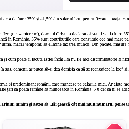
de a da între 35% şi 41,5% din salariul brut pentru fiecare angajat care
Ieri (n.r. – miercuri), domnul Orban a declarat că statul va da între 35%
ncă în România. 35% sunt contribuţiile care constituie cea mai mare par
 ar urma, măcar temporar, să elimine taxarea muncii. Din păcate, măsura
ră şi cum poate fi făcută astfel încât „să nu fie nici discriminatorie şi ni
în sus, oamenii ar putea să-şi dea demisia ca să se reangajeze la loc” şi 
ie şi predominant românii care muncesc pe salariile mici. Ar ajuta mediul 
te ţări să poată rămâne să muncească în România. Nu cer să ni se atribui
riului minim şi astfel să „lărgească cât mai mult numărul persoanel