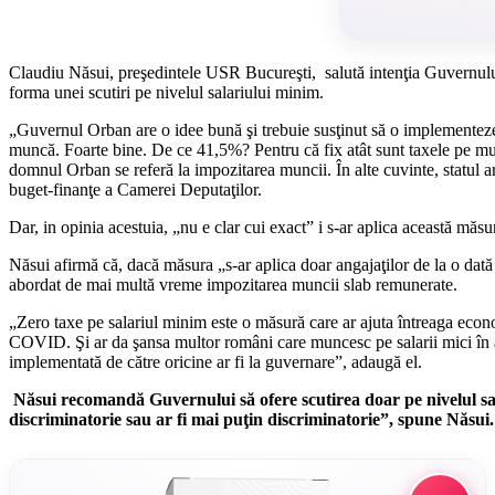
Claudiu Năsui, preşedintele USR Bucureşti, salută intenţia Guvernului 
forma unei scutiri pe nivelul salariului minim.
„Guvernul Orban are o idee bună şi trebuie susţinut să o implementeze. 
muncă. Foarte bine. De ce 41,5%? Pentru că fix atât sunt taxele pe mu
domnul Orban se referă la impozitarea muncii. În alte cuvinte, statul
buget-finanţe a Camerei Deputaţilor.
Dar, in opinia acestuia, „nu e clar cui exact” i s-ar aplica această măsu
Năsui afirmă că, dacă măsura „s-ar aplica doar angajaţilor de la o dată 
abordat de mai multă vreme impozitarea muncii slab remunerate.
„Zero taxe pe salariul minim este o măsură care ar ajuta întreaga econom
COVID. Şi ar da şansa multor români care muncesc pe salarii mici în al
implementată de către oricine ar fi la guvernare”, adaugă el.
Năsui recomandă Guvernului să ofere scutirea doar pe nivelul sala
discriminatorie sau ar fi mai puţin discriminatorie”, spune Năsui.