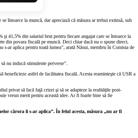
 se întoarce la muncă, dar apreciază că măsura ar trebui extinsă, sub
 şi 41,5% din salariul brut pentru fiecare angajat care se întoarce la
te din povara fiscală pe muncă. Deci chiar dacă nu o spune direct,
 nu s-ar aplica pentru toată lumea”, arată Năsui, membru în Comisia de
ci să nu inducă stimulente perverse”.
să beneficieze astfel de facilitatea fiscală. Acesta reaminteşte că USR a
privat să facă faţă crizei şi să se adapteze la realităţile post-
e vreun merit pentru această idee. Ar fi foarte bine să fie
or cărora li s-ar aplica”. În felul acesta, măsura „nu ar fi