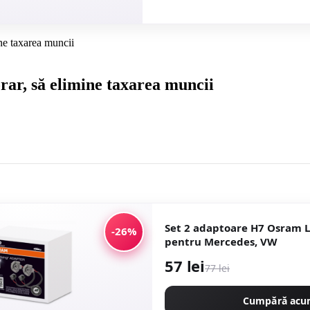
ne taxarea muncii
ar, să elimine taxarea muncii
Set 2 adaptoare H7 Osram 
-26%
pentru Mercedes, VW
57 lei
77 lei
Cumpără ac