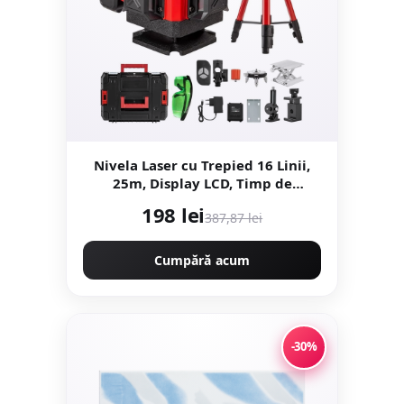
Nivela Laser cu Trepied 16 Linii,
25m, Display LCD, Timp de
Nivelare ≤ 5s, ±0.2 mm/1m,
198 lei
387,87 lei
Profesional, CAMPION
PROFESIONAL CMP1727
Cumpără acum
-30%