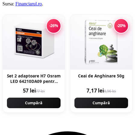
Sursa:
Financiarul.ro
.
-26%
-20%
Set 2 adaptoare H7 Osram
Ceai de Anghinare 50g
LED 64210DA09 pentru
Ford, Renault
57 lei
7,17 lei
77 lei
8,96 lei
Cumpără
Cumpără