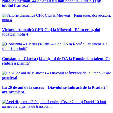
Natalie Portman, 44 de ani si un nou bebeluș! Cine e Tepr,
iubitul francez?
Victorie dramatică CFR Cluj la Mioveni – Păun erou, doi
jucători, nota 4
Constanța – Clarisa (14 ani) – 4 de DA la Românii au talent. Ce
sfaturi a primit?
La 20 de ani de la succes – Diavolul se îmbracă de la Prada 2”
are premiera!