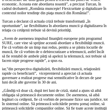
economic. Aceasta este abordarea noastră”, a precizat Turcan, în
cadrul dezbaterii „România munceşte! Flexicuritate şi digitalizare în
contextul noilor tendinţe din piaţa muncii din România!”.
Turcan a declarat că actuala criză trebuie transformată „în
oportunitate”, iar flexibilitatea în abordarea muncii şi digitalizarea în
relaţia cu cetăţenii trebuie să devină priorităţi.
„Avem de asemenea impulsul finanţării europene prin programul
SURE, care vine să sprijine această abordare a flexibilităţii muncii.
Fie că vorbim de un timp mai redus, pentru a se păstra locurile de
muncă, fie că vorbim de o debirocratizare a telemuncii, astfel încât
să fie rentabil de ambele părţi să apelezi la telemuncă, noi trebuie să
facem nişte progrese rapide”, a spus ea.
iar,”din perspectiva digitalizării, flexibilizării muncii, relaţionării
rapide cu beneficiarii”, vicepremierul a apreciat că actuala
guvernare a realizat progrese mai semnificative în decurs de şase
luni decât alte guverne în 30 de ani.
„Gândiţi-vă doar că, după trei luni de criză, statul a ajuns să aibă
obligaţia să primească documente online. De asemenea, să aibă
legături cu cetăţenii, fie că vorbim de persoane fizice sau juridice, tot
în sistemul online. Să primească solicitările pentru şomaj online, să
primească solicitările companiilor online. Să fie toate aceste instituţii