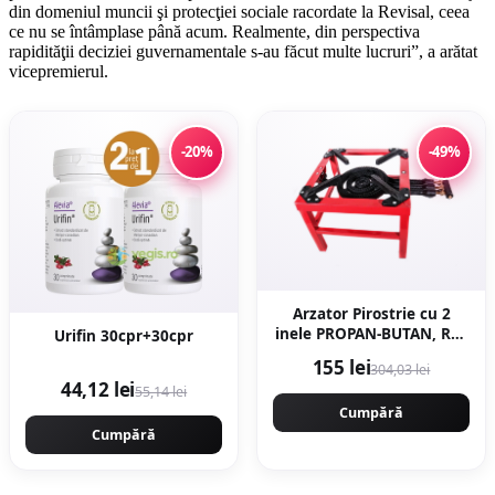
din domeniul muncii şi protecţiei sociale racordate la Revisal, ceea
ce nu se întâmplase până acum. Realmente, din perspectiva
rapidităţii deciziei guvernamentale s-au făcut multe lucruri”, a arătat
vicepremierul.
-20%
-49%
Arzator Pirostrie cu 2
inele PROPAN-BUTAN, R02
Urifin 30cpr+30cpr
Gaz, 350x350mm, EurGas
155 lei
304,03 lei
B4195
44,12 lei
55,14 lei
Cumpără
Cumpără