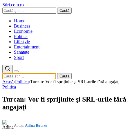
Stiri.com.ro
Caută
Home
Business
Economie
Politica
Lifestyle
Entertainment
Sanatate
Sport
Caută
Acasă
›
Politica
›
Turcan: Vor fi sprijinite şi SRL-urile fără angajaţi
Politica
Turcan: Vor fi sprijinite şi SRL-urile fără
angajaţi
Autor:
Adina Rotaru