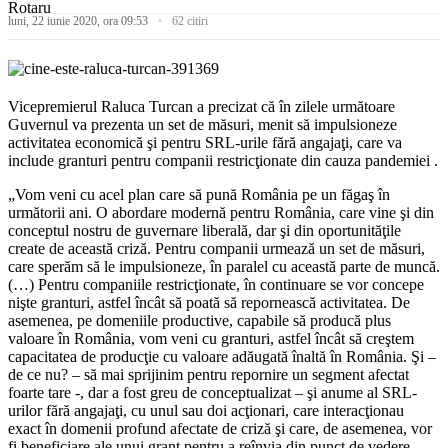
luni, 22 iunie 2020, ora 09:53
62 citiri
Vicepremierul Raluca Turcan a precizat că în zilele următoare
Guvernul va prezenta un set de măsuri, menit să impulsioneze
activitatea economică şi pentru SRL-urile fără angajaţi, care va
include granturi pentru companii restricţionate din cauza pandemiei .
„Vom veni cu acel plan care să pună România pe un făgaş în
următorii ani. O abordare modernă pentru România, care vine şi din
conceptul nostru de guvernare liberală, dar şi din oportunităţile
create de această criză. Pentru companii urmează un set de măsuri,
care sperăm să le impulsioneze, în paralel cu această parte de muncă.
(…) Pentru companiile restricţionate, în continuare se vor concepe
nişte granturi, astfel încât să poată să repornească activitatea. De
asemenea, pe domeniile productive, capabile să producă plus
valoare în România, vom veni cu granturi, astfel încât să creştem
capacitatea de producţie cu valoare adăugată înaltă în România. Şi –
de ce nu? – să mai sprijinim pentru repornire un segment afectat
foarte tare -, dar a fost greu de conceptualizat – şi anume al SRL-
urilor fără angajaţi, cu unul sau doi acţionari, care interacţionau
exact în domenii profund afectate de criză şi care, de asemenea, vor
fi beneficiare ale unui grant pentru a reînvia din punct de vedere