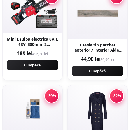
Mini Drujba electrica 8AH,
48V, 300mm, 2
Gresie tip parchet
acumulatori, brushless,
exterior / interior Alder
189 lei
496,20 lei
ungere automata, 1800w,
Grey 20 x 120 cm mata
44,90 lei
86,90 lei
CAMPION CMP1756
portelanata
Cumpără
Cumpără
-39%
-82%