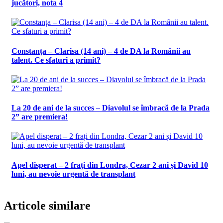
jucători, nota 4
Constanța – Clarisa (14 ani) – 4 de DA la Românii au
talent. Ce sfaturi a primit?
La 20 de ani de la succes – Diavolul se îmbracă de la Prada
2” are premiera!
Apel disperat – 2 frați din Londra, Cezar 2 ani și David 10
luni, au nevoie urgentă de transplant
Articole similare