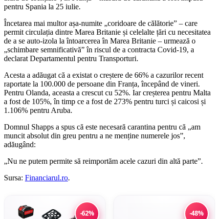
pentru Spania la 25 iulie.
Încetarea mai multor așa-numite „coridoare de călătorie” – care
permit circulația dintre Marea Britanie și celelalte țări cu necesitatea
de a se auto-izola la întoarcerea în Marea Britanie – urmează o
„schimbare semnificativă” în riscul de a contracta Covid-19, a
declarat Departamentul pentru Transporturi.
Acesta a adăugat că a existat o creștere de 66% a cazurilor recent
raportate la 100.000 de persoane din Franța, începând de vineri.
Pentru Olanda, aceasta a crescut cu 52%. Iar creșterea pentru Malta
a fost de 105%, în timp ce a fost de 273% pentru turci și caicosi și
1.106% pentru Aruba.
Domnul Shapps a spus că este necesară carantina pentru că „am
muncit absolut din greu pentru a ne menține numerele jos”,
adăugând:
„Nu ne putem permite să reimportăm acele cazuri din altă parte”.
Sursa:
Financiarul.ro
.
-62%
-48%