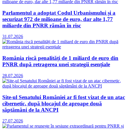
Parlamentul a adoptat Codul Urbanismului și a
securizat 972 de milioane de euro, dar alte 1,77
miliarde din PNRR rămân în risc
31.07.2026
România riscă penalități de 1 miliard de euro din
PNRR după retragerea unei strategii esențiale
28.07.2026
Site-ul Senatului României ar fi fost vizat de un atac
cibernetic, după blocajul de aproape două
săptămâni de la ANCPI
27.07.2026