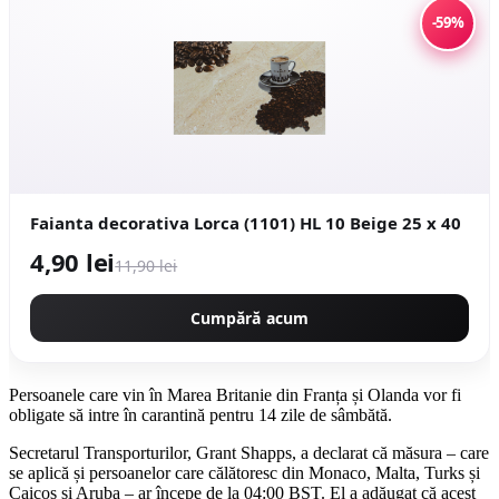
-59%
Faianta decorativa Lorca (1101) HL 10 Beige 25 x 40
4,90 lei
11,90 lei
Cumpără acum
Persoanele care vin în Marea Britanie din Franța și Olanda vor fi
obligate să intre în carantină pentru 14 zile de sâmbătă.
Secretarul Transporturilor, Grant Shapps, a declarat că măsura – care
se aplică și persoanelor care călătoresc din Monaco, Malta, Turks și
Caicos și Aruba – ar începe de la 04:00 BST. El a adăugat că acest