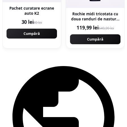
Pachet curatare ecrane
auto K2
Rochie midi tricotata cu
doua randuri de nasturi -
30 lei
49 lei
Bleumarin
119,99 lei
649,99 lei
Cumpără
Cumpără