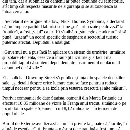
din țară, dar a subliniat că oamenii ar putea continua cu sărbătorile,
atât timp cât respectă măsurile de siguranță și se autoizolează la
întoarcerea lor.
. Secretarul de origine Shadow, Nick Thomas-Symonds, a declarat
că, în timp ce partidul laburist susține „măsuri bazate pe dovezi” la
frontieră, a fost „vital” ca nr. 10 să aibă o „strategie de aderare” și să
pună „urgent” un acord specific de susținere a sectorului turistic
puternic afectat. Deputatul a adăugat:
„Guvernul nu a pus încă în aplicare un sistem de urmărire, urmărire
și izolare eficientă, ceea ce a înrăutățit lucrurile și a făcut mai
probabil faptul că suntem dependenți de instrumentul neplăcut al
carantinei de 14 zile.”
El a solicitat Downing Street să publice știința din spatele deciziilor
sale, „și detalii despre orice lucrare care se face pentru a reduce
timpul necesar pentru a se izola prin testarea crescută și alte măsuri”.
Potrivit companiei de date Statista, oamenii din Marea Britanie au
efectuat 10,35 milioane de vizite în Franța anul trecut, situându-o pe
locul doi în spatele Spaniei – cu 18,12 milioane – în termeni de
popularitate.
Biroul de Externe avertizează acum cu privire la „toate călătoriile, în
afară de esențiale”, în Franța – măsura de carantină a fost impusă