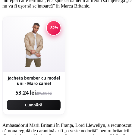
îndrepta către terminal, el a spus că oamenii ar trebui să înțeleagă „că
nu va fi ușor să se întoarcă” în Marea Britanie.
-82%
Jacheta bomber cu model
uni - Maro camel
53,24 lei
296,99 lei
Cumpără
Ambasadorul Marii Britanii în Franța, Lord Llewellyn, a recunoscut
că noua regulă de carantină ar fi „o veste nedorită” pentru britanicii