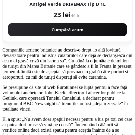
Antigel Verde DRIVEMAX Tip D 1L
23 lei
46 lei
Cumpără acum
Companiile aeriene britanice au descris-o drept „o altă lovitură
devastatoare pentru industria călătoriilor care deja se declanșează din
cea mai gravă criză din istoria sa”. Cu până la o jumătate de milion
de turiști din Marea Britanie care se gândesc a fi în Franța în prezent,
termenul-limită este de așteptat să provoace o grabă către porturi și
aeroporturi, cu mii de turiști disperați să evite carantina.
Se presupune că site-ul web Eurotunnel se luptă pentru a face față
volumului anchetelor. John Keefe, directorul afacerilor publice la
Getlink, care operează Tunelul Canalului, a declarat pentru
programul BBC Newsnight că trenurile au fost „deja rezervate” în
totalitate vineri.
El a spus: „Nu avem doar spațiul necesar pentru a lua pe toți cei care
ar putea dori brusc să vină pe coastă”. Îndemnând călătorii să
verifice online dacă există spațiu pentru aceștia înainte de a se