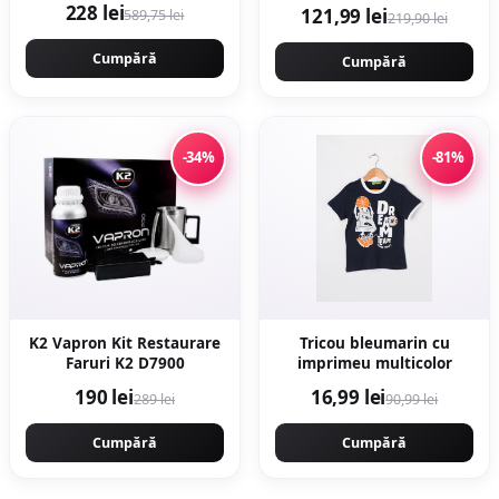
228 lei
121,99 lei
589,75 lei
2400rpm, accesorii
219,90 lei
incluse, carbuni rezerva,
NAKAMOTO 1000 JAPAN
Cumpără
Cumpără
-34%
-81%
K2 Vapron Kit Restaurare
Tricou bleumarin cu
Faruri K2 D7900
imprimeu multicolor
190 lei
16,99 lei
289 lei
90,99 lei
Cumpără
Cumpără