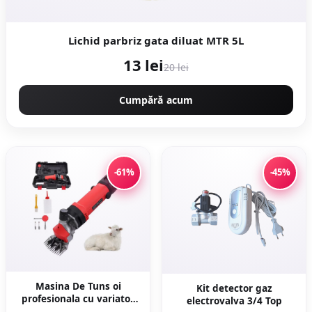
Lichid parbriz gata diluat MTR 5L
13 lei
20 lei
Cumpără acum
-61%
-45%
Masina De Tuns oi
Kit detector gaz
profesionala cu variator
electrovalva 3/4 Top
de turatie 1000w,