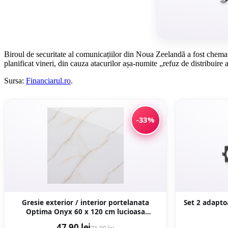
Biroul de securitate al comunicațiilor din Noua Zeelandă a fost chemat 
planificat vineri, din cauza atacurilor așa-numite „refuz de distribuir
Sursa:
Financiarul.ro
.
-33%
Gresie exterior / interior portelanata
Set 2 adapt
Optima Onyx 60 x 120 cm lucioasa
rectificata tip marmura
47,90 lei