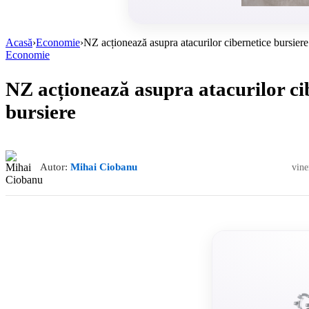
Acasă
›
Economie
›
NZ acționează asupra atacurilor cibernetice bursiere
Economie
NZ acționează asupra atacurilor ci
bursiere
Autor:
Mihai Ciobanu
vine