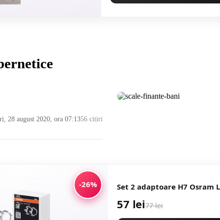
bernetice
ri, 28 august 2020, ora 07:13
56 citiri
-26%
Set 2 adaptoare H7 Osram 
57 lei
77 lei