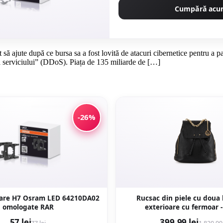
Cumpără ac
să ajute după ce bursa sa a fost lovită de atacuri cibernetice pentru a p
e a serviciului” (DDoS). Piața de 135 miliarde de […]
-26%
oare H7 Osram LED 64210DA02
Rucsac din piele cu doua
omologate RAR
exterioare cu fermoar 
57 lei
399,99 lei