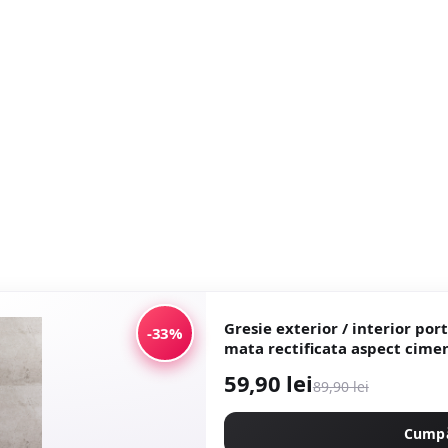
Gresie exterior / interior portelana
-33%
mata rectificata aspect cim
59,90 lei
89,90 lei
Cump