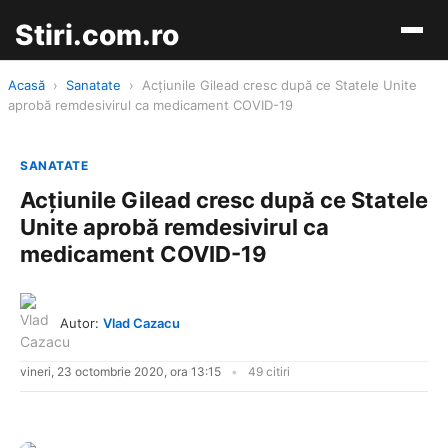
Stiri.com.ro
Acasă
›
Sanatate
›
Acțiunile Gilead cresc după ce Statele Unite
aprobă remdesivirul ca medicament COVID-19
SANATATE
Acțiunile Gilead cresc după ce Statele
Unite aprobă remdesivirul ca
medicament COVID-19
Autor:
Vlad Cazacu
vineri, 23 octombrie 2020, ora 13:15
49 citiri