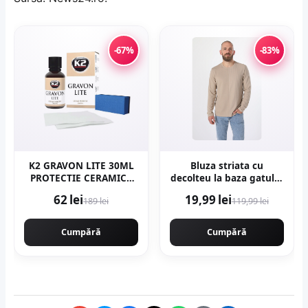
-67%
-83%
K2 GRAVON LITE 30ML
Bluza striata cu
PROTECTIE CERAMICA
decolteu la baza gatului
24 LUNI
- Bej
62 lei
19,99 lei
189 lei
119,99 lei
Cumpără
Cumpără