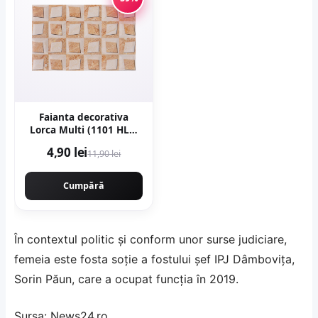
Faianta decorativa
Lorca Multi (1101 HL1)
25 x 40
4,90 lei
11,90 lei
Cumpără
În contextul politic şi conform unor surse judiciare,
femeia este fosta soţie a fostului şef IPJ Dâmboviţa,
Sorin Păun, care a ocupat funcţia în 2019.
Sursa:
News24.ro
.