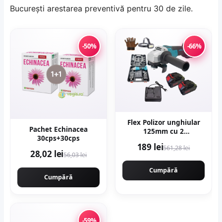
Bucureşti arestarea preventivă pentru 30 de zile.
-50%
-66%
Flex Polizor unghiular
Pachet Echinacea
125mm cu 2
30cps+30cps
acumulatori 8AH x 48V,
189 lei
561,28 lei
10.000rpm, Protools
28,02 lei
56,03 lei
Campion CMP1253
Cumpără
Cumpără
-59%