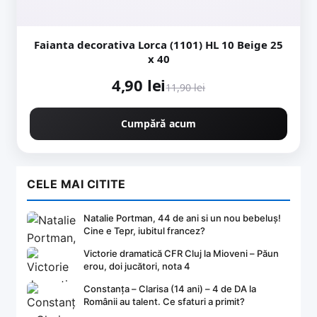
Faianta decorativa Lorca (1101) HL 10 Beige 25
x 40
4,90 lei
11,90 lei
Cumpără acum
CELE MAI CITITE
Natalie Portman, 44 de ani si un nou bebeluș!
Cine e Tepr, iubitul francez?
Victorie dramatică CFR Cluj la Mioveni – Păun
erou, doi jucători, nota 4
Constanța – Clarisa (14 ani) – 4 de DA la
Românii au talent. Ce sfaturi a primit?