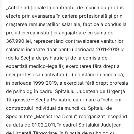
„Actele adiţionale la contractul de muncă au produs
efecte prin avansarea în cariera profesională şi prin
creşterea remuneraţiilor salariale, fapt ce a condus la
prejudicierea instituţiei angajatoare cu suma de
367.990 lei, reprezentând contravaloarea veniturilor
salariale încasate doar pentru perioada 2011-2019 lei
(de la Secţia de psihiatrie şi de la comisia de
expertiză medico-legală); exercitarea fără drept a
unei profesii sau activităţi (…) constând în aceea că,
în perioada 1999-2019, a exercitat fără drept profesia
de psiholog în cadrul Spitalului Judeţean de Urgenţă
Târgovişte – Secţia Psihiatrie ca urmare a încheierii
contractului individual de muncă cu Spitalul de
Specialitate „Mănăstirea Dealu”, reorganizat începând
cu data de 01.02.2011, în cadrul Spitalului Judeţean
de Urgenţă Târgovişte, în funcţia de psiholog cu