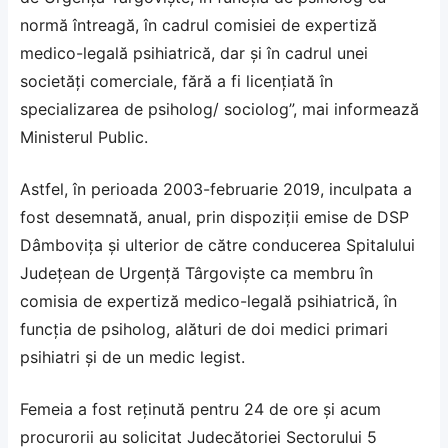
normă întreagă, în cadrul comisiei de expertiză
medico-legală psihiatrică, dar şi în cadrul unei
societăţi comerciale, fără a fi licenţiată în
specializarea de psiholog/ sociolog”, mai informează
Ministerul Public.
Astfel, în perioada 2003-februarie 2019, inculpata a
fost desemnată, anual, prin dispoziţii emise de DSP
Dâmboviţa şi ulterior de către conducerea Spitalului
Judeţean de Urgenţă Târgovişte ca membru în
comisia de expertiză medico-legală psihiatrică, în
funcţia de psiholog, alături de doi medici primari
psihiatri şi de un medic legist.
Femeia a fost reţinută pentru 24 de ore şi acum
procurorii au solicitat Judecătoriei Sectorului 5