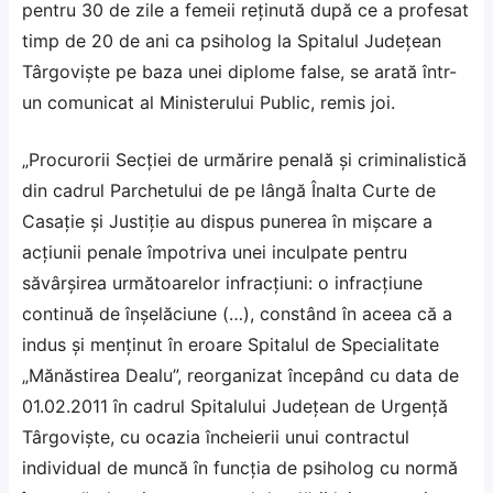
pentru 30 de zile a femeii reţinută după ce a profesat
timp de 20 de ani ca psiholog la Spitalul Judeţean
Târgovişte pe baza unei diplome false, se arată într-
un comunicat al Ministerului Public, remis joi.
„Procurorii Secţiei de urmărire penală şi criminalistică
din cadrul Parchetului de pe lângă Înalta Curte de
Casaţie şi Justiţie au dispus punerea în mişcare a
acţiunii penale împotriva unei inculpate pentru
săvârşirea următoarelor infracţiuni: o infracţiune
continuă de înşelăciune (…), constând în aceea că a
indus şi menţinut în eroare Spitalul de Specialitate
„Mănăstirea Dealu”, reorganizat începând cu data de
01.02.2011 în cadrul Spitalului Judeţean de Urgenţă
Târgovişte, cu ocazia încheierii unui contractul
individual de muncă în funcţia de psiholog cu normă