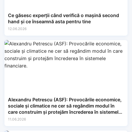
Ce găsesc experții când verifică o mașină second
hand și ce înseamnă asta pentru tine
12.06.2026
Alexandru Petrescu (ASF): Provocările economice,
sociale și climatice ne cer să regândim modul în
care construim și protejăm încrederea în sistemele
financiare.
11.06.2026