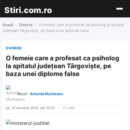
Stiri.com.ro
Acasă
›
Diverse
›
O femeie care a profesat ca psiholog la spitalul
judeţean Târgovişte, pe baza unei diplome false
DIVERSE
O femeie care a profesat ca psiholog
la spitalul judeţean Târgovişte, pe
baza unei diplome false
Autor:
Antonia Munteanu
joi, 14 ianuarie 2021, ora 10:41
73 citiri