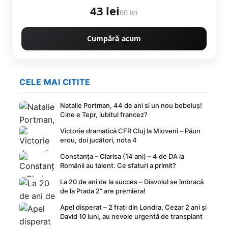
43 lei
60 lei
Cumpără acum
CELE MAI CITITE
Natalie Portman, 44 de ani si un nou bebeluș!
Cine e Tepr, iubitul francez?
Victorie dramatică CFR Cluj la Mioveni – Păun
erou, doi jucători, nota 4
Constanța – Clarisa (14 ani) – 4 de DA la
Românii au talent. Ce sfaturi a primit?
La 20 de ani de la succes – Diavolul se îmbracă
de la Prada 2” are premiera!
Apel disperat – 2 frați din Londra, Cezar 2 ani și
David 10 luni, au nevoie urgentă de transplant