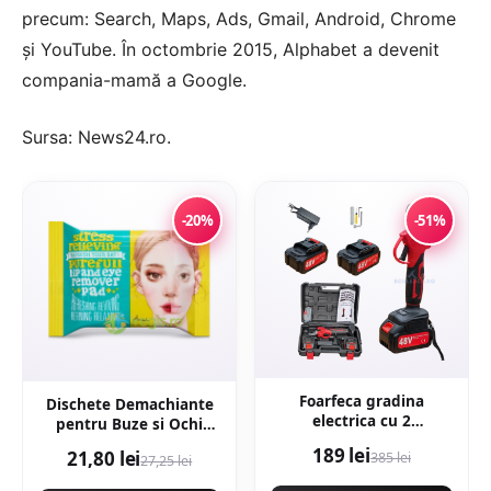
precum: Search, Maps, Ads, Gmail, Android, Chrome
şi YouTube. În octombrie 2015, Alphabet a devenit
compania-mamă a Google.
Sursa:
News24.ro
.
-20%
-51%
Foarfeca gradina
Dischete Demachiante
electrica cu 2
pentru Buze si Ochi
acumulatori 48V x 8AH,
Stress Relieving Purefull
189 lei
21,80 lei
385 lei
pentru gradina,
27,25 lei
30buc
diametru taiere 27mm,