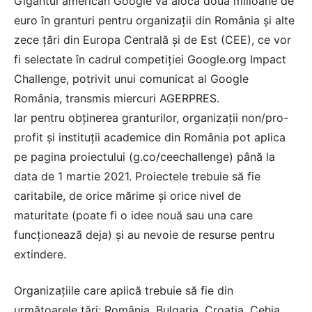
Gigantul american Google va aloca două milioane de
euro în granturi pentru organizaţii din România şi alte
zece ţări din Europa Centrală şi de Est (CEE), ce vor
fi selectate în cadrul competiţiei Google.org Impact
Challenge, potrivit unui comunicat al Google
România, transmis miercuri AGERPRES.
Iar pentru obţinerea granturilor, organizaţii non/pro-
profit şi instituţii academice din România pot aplica
pe pagina proiectului (g.co/ceechallenge) până la
data de 1 martie 2021. Proiectele trebuie să fie
caritabile, de orice mărime şi orice nivel de
maturitate (poate fi o idee nouă sau una care
funcţionează deja) şi au nevoie de resurse pentru
extindere.
Organizaţiile care aplică trebuie să fie din
următoarele ţări: România, Bulgaria, Croaţia, Cehia,