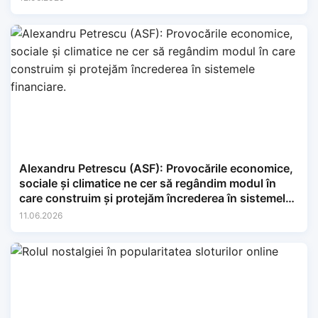
Alexandru Petrescu (ASF): Provocările economice,
sociale și climatice ne cer să regândim modul în
care construim și protejăm încrederea în sistemele
financiare.
11.06.2026