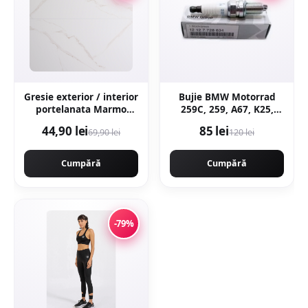
Gresie exterior / interior
Bujie BMW Motorrad
portelanata Marmo
259C, 259, A67, K25,
Gold 59 5 x 119 5 cm
K26, K27, K28, K29, K30,
44,90 lei
85 lei
69,90 lei
120 lei
lucioasa rectificata tip
R21, R22, R28
marmura
Cumpără
Cumpără
-79%