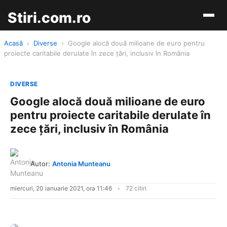
Stiri.com.ro
Acasă
›
Diverse
›
Google alocă două milioane de euro pentru
proiecte caritabile derulate în zece ţări, inclusiv în România
DIVERSE
Google alocă două milioane de euro
pentru proiecte caritabile derulate în
zece ţări, inclusiv în România
Autor:
Antonia Munteanu
miercuri, 20 ianuarie 2021, ora 11:46
72 citiri