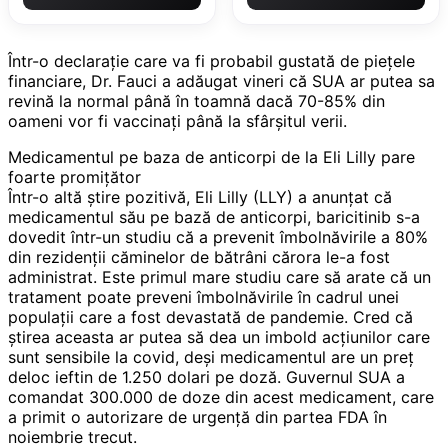
Într-o declarație care va fi probabil gustată de piețele
financiare, Dr. Fauci a adăugat vineri că SUA ar putea sa
revină la normal până în toamnă dacă 70-85% din
oameni vor fi vaccinați până la sfârșitul verii.
Medicamentul pe baza de anticorpi de la Eli Lilly pare
foarte promițător
Într-o altă știre pozitivă, Eli Lilly (LLY) a anunțat că
medicamentul său pe bază de anticorpi, baricitinib s-a
dovedit într-un studiu că a prevenit îmbolnăvirile a 80%
din rezidenții căminelor de bătrâni cărora le-a fost
administrat. Este primul mare studiu care să arate că un
tratament poate preveni îmbolnăvirile în cadrul unei
populații care a fost devastată de pandemie. Cred că
știrea aceasta ar putea să dea un imbold acțiunilor care
sunt sensibile la covid, deși medicamentul are un preț
deloc ieftin de 1.250 dolari pe doză. Guvernul SUA a
comandat 300.000 de doze din acest medicament, care
a primit o autorizare de urgență din partea FDA în
noiembrie trecut.