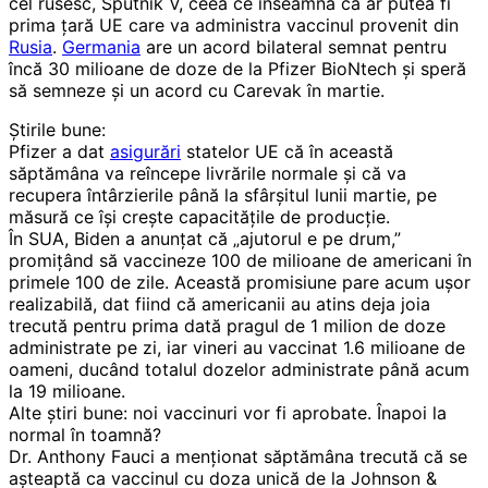
cel rusesc, Sputnik V, ceea ce înseamnă ca ar putea fi
prima țară UE care va administra vaccinul provenit din
Rusia
.
Germania
are un acord bilateral semnat pentru
încă 30 milioane de doze de la Pfizer BioNtech și speră
să semneze și un acord cu Carevak în martie.
Știrile bune:
Pfizer a dat
asigurări
statelor UE că în această
săptămâna va reîncepe livrările normale și că va
recupera întârzierile până la sfârșitul lunii martie, pe
măsură ce își crește capacitățile de producție.
În SUA, Biden a anunțat că „ajutorul e pe drum,”
promițând să vaccineze 100 de milioane de americani în
primele 100 de zile. Această promisiune pare acum ușor
realizabilă, dat fiind că americanii au atins deja joia
trecută pentru prima dată pragul de 1 milion de doze
administrate pe zi, iar vineri au vaccinat 1.6 milioane de
oameni, ducând totalul dozelor administrate până acum
la 19 milioane.
Alte știri bune: noi vaccinuri vor fi aprobate. Înapoi la
normal în toamnă?
Dr. Anthony Fauci a menționat săptămâna trecută că se
așteaptă ca vaccinul cu doza unică de la Johnson &