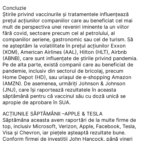
Concluzie
Știrile privind vaccinurile și tratamentele influențează
prețul acțiunilor companiilor care au beneficiat cel mai
mult de perspectiva unei reveniri iminente la un viitor
fără covid, sectoare precum cel al petrolului, al
companiilor aeriene, gastronomic sau cel de turism. Să
ne așteptăm la volatilitate în prețul acțiunilor Exxon
(XOM), American Airlines (AAL), Hilton (HLT), Airbnb
(ABNB), care sunt influențate de știrile privind pandemia.
Pe de alta parte, există companii care au beneficiat de
pandemie, inclusiv din sectorul de bricolaj, precum
Home Depot (HD), sau uriașul de e-shopping Amazon
(AMZN). De asemenea, urmăriți Johnson & Johnson
(JNJ), care își raportează rezultatele în aceasta
săptămână pentru că vaccinul său cu doză unică se
apropie de aprobare în SUA.
ACȚIUNILE SĂPTĂMÂNII –APPLE & TESLA
Săptămâna aceasta avem raportări de la multe firme de
top, inclusiv Microsoft, Verizon, Apple, Facebook, Tesla,
Visa și Chevron, iar piețele așteaptă rezultate bune.
Conform firmei de investiții John Hancock, până vineri