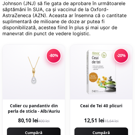
Johnson (JNJ) să fie gata de aprobare în următoarele
săptămâni în SUA, ca și vaccinul de la Oxford-
AstraZeneca (AZN). Aceasta ar însemna că o cantitate
suplimentară de milioane de doze ar putea fi
disponibilizată, acestea fiind în plus și mai ușor de
manevrat din punct de vedere logistic.
-80%
-20%
Colier cu pandantiv din
Ceai de Tei 40 plicuri
perla de sticla - Alb/Auriu
80,10 lei
12,51 lei
400 lei
15,64 lei
Cumpără
Cumpără