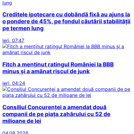
Creditele ipotecare cu dobândă fixă au ajuns la
o pondere de 45%, pe fondul căutării stabilității
pe termen lung
Ieri, 07:47
Fitch a menținut ratingul României la BBB
minus și a amânat riscul de junk
Ieri, 04:24
Consiliul Concurenței a amendat două
companii de pe piața zahărului cu 52 de
milioane de lei
04.08.2026