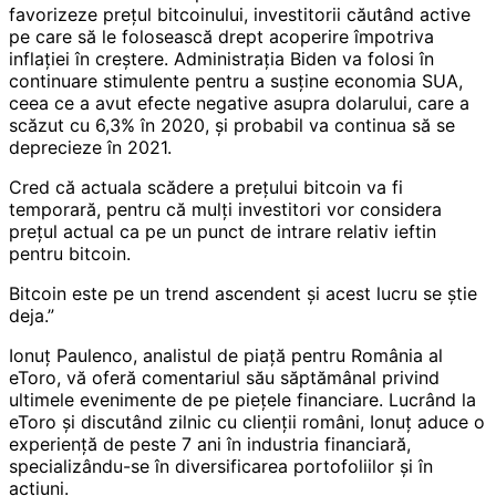
favorizeze prețul bitcoinului, investitorii căutând active
pe care să le folosească drept acoperire împotriva
inflației în creștere. Administrația Biden va folosi în
continuare stimulente pentru a susține economia SUA,
ceea ce a avut efecte negative asupra dolarului, care a
scăzut cu 6,3% în 2020, și probabil va continua să se
deprecieze în 2021.
Cred că actuala scădere a prețului bitcoin va fi
temporară, pentru că mulți investitori vor considera
prețul actual ca pe un punct de intrare relativ ieftin
pentru bitcoin.
Bitcoin este pe un trend ascendent și acest lucru se știe
deja.”
Ionuț Paulenco, analistul de piață pentru România al
eToro, vă oferă comentariul său săptămânal privind
ultimele evenimente de pe piețele financiare. Lucrând la
eToro și discutând zilnic cu clienții români, Ionuț aduce o
experiență de peste 7 ani în industria financiară,
specializându-se în diversificarea portofoliilor și în
acțiuni.