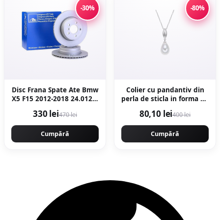
-30%
-80%
Disc Frana Spate Ate Bmw
Colier cu pandantiv din
X5 F15 2012-2018 24.0120-
perla de sticla in forma de
0206.1
lacrima - Alb/Argintiu
330 lei
80,10 lei
470 lei
400 lei
Cumpără
Cumpără