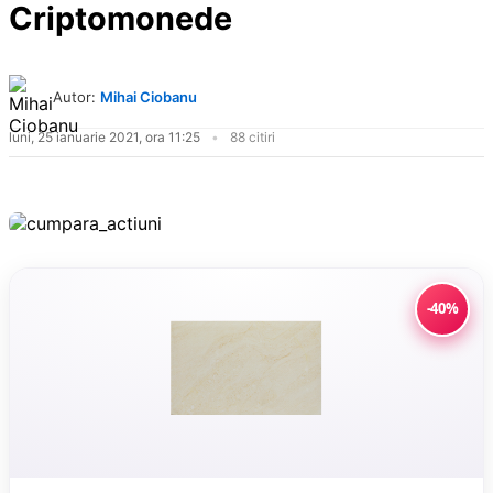
Criptomonede
Autor:
Mihai Ciobanu
luni, 25 ianuarie 2021, ora 11:25
88 citiri
-40%