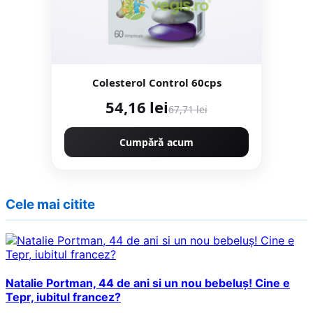
Colesterol Control 60cps
54,16 lei
67,71 lei
Cumpără acum
Cele mai citite
Natalie Portman, 44 de ani si un nou bebeluș! Cine e
Tepr, iubitul francez?