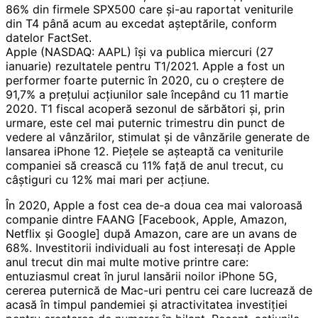
86% din firmele SPX500 care și-au raportat veniturile
din T4 până acum au excedat așteptările, conform
datelor FactSet.
Apple (NASDAQ: AAPL) își va publica miercuri (27
ianuarie) rezultatele pentru T1/2021. Apple a fost un
performer foarte puternic în 2020, cu o creștere de
91,7% a prețului acțiunilor sale începând cu 11 martie
2020. T1 fiscal acoperă sezonul de sărbători și, prin
urmare, este cel mai puternic trimestru din punct de
vedere al vânzărilor, stimulat și de vânzările generate de
lansarea iPhone 12. Piețele se așteaptă ca veniturile
companiei să crească cu 11% față de anul trecut, cu
câștiguri cu 12% mai mari per acțiune.
În 2020, Apple a fost cea de-a doua cea mai valoroasă
companie dintre FAANG [Facebook, Apple, Amazon,
Netflix și Google] după Amazon, care are un avans de
68%. Investitorii individuali au fost interesați de Apple
anul trecut din mai multe motive printre care:
entuziasmul creat în jurul lansării noilor iPhone 5G,
cererea puternică de Mac-uri pentru cei care lucrează de
acasă în timpul pandemiei și atractivitatea investiției