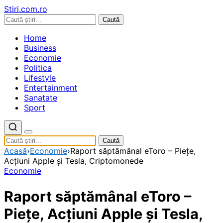
Stiri.com.ro
Caută
Home
Business
Economie
Politica
Lifestyle
Entertainment
Sanatate
Sport
Caută
Acasă
›
Economie
›
Raport săptămânal eToro – Piețe,
Acțiuni Apple și Tesla, Criptomonede
Economie
Raport săptămânal eToro –
Piețe, Acțiuni Apple și Tesla,