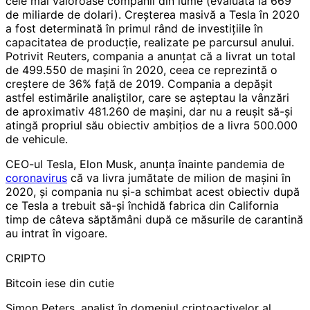
cele mai valoroase companii din lume (evaluată la 669
de miliarde de dolari). Creșterea masivă a Tesla în 2020
a fost determinată în primul rând de investițiile în
capacitatea de producție, realizate pe parcursul anului.
Potrivit Reuters, compania a anunțat că a livrat un total
de 499.550 de mașini în 2020, ceea ce reprezintă o
creștere de 36% față de 2019. Compania a depășit
astfel estimările analiștilor, care se așteptau la vânzări
de aproximativ 481.260 de mașini, dar nu a reușit să-și
atingă propriul său obiectiv ambițios de a livra 500.000
de vehicule.
CEO-ul Tesla, Elon Musk, anunța înainte pandemia de
coronavirus
că va livra jumătate de milion de mașini în
2020, și compania nu și-a schimbat acest obiectiv după
ce Tesla a trebuit să-și închidă fabrica din California
timp de câteva săptămâni după ce măsurile de carantină
au intrat în vigoare.
CRIPTO
Bitcoin iese din cutie
Simon Peters, analist în domeniul criptoactivelor al