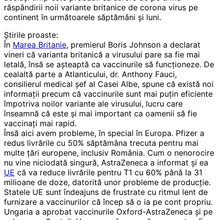
răspândirii noii variante britanice de corona virus pe
continent în următoarele săptămâni și luni.
Știrile proaste:
În
Marea Britanie
, premierul Boris Johnson a declarat
vineri că varianta britanică a virusului pare sa fie mai
letală, însă se așteaptă ca vaccinurile să funcționeze. De
cealaltă parte a Atlanticului, dr. Anthony Fauci,
consilierul medical șef al Casei Albe, spune că există noi
informații precum că vaccinurile sunt mai puțin eficiente
împotriva noilor variante ale virusului, lucru care
înseamnă că este și mai important ca oamenii să fie
vaccinați mai rapid.
Însă aici avem probleme, în special în Europa. Pfizer a
redus livrările cu 50% săptămâna trecuta pentru mai
multe țări europene, inclusiv România. Cum o nenorocire
nu vine niciodată singură, AstraZeneca a informat și ea
UE
că va reduce livrările pentru T1 cu 60% până la 31
milioane de doze, datorită unor probleme de producție.
Statele UE sunt îndeajuns de frustrate cu ritmul lent de
furnizare a vaccinurilor că încep să o ia pe cont propriu.
Ungaria a aprobat vaccinurile Oxford-AstraZeneca și pe