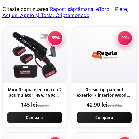
Citeste continuarea
Raport săptămânal eToro – Piețe,
Acțiuni Apple și Tesla, Criptomonede
-55%
-39%
Mini Drujba electrica cu 2
Gresie tip parchet
acumulatori 48V, 180cm,
exterior / interior Wooden
ungere lant, valiza
Brown 20 5 x 60 cm mata
145 lei
42,90 lei
322 lei
69,90 lei
transport, Campion
portelanata
CMP1798
antiderapanta
Cumpără
Cumpără