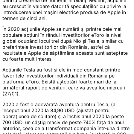
pentru creșterea de numerar în bilanț. Recent, acțiunile
au crescut în valoare datorită speculațiilor cu privire la
introducerea unei mașini electrice produsă de Apple în
termen de cinci ani.
În 2020 acțiunile Apple se numără și printre cele mai
populare acțiuni în rândul investitorilor eToro la nivel
global ocupând locul trei după Nio și Tesla, similar cu
preferințele investitorilor din România, astfel că
rezultatele Apple de săptămâna aceasta sunt așteptate
cu foarte mult interes.
Acțiunile Tesla au fost și ele în mod constant printre
favoritele investitorilor individuali din România pe
platforma eToro. Există așteptări foarte mari de la
următorul raport de venituri, care va avea loc miercuri
(27/01).
2020 a fost o adevărată aventură pentru Tesla, (a
început anul 2020 la 84,90 USD (ajustat pentru
operațiunea de splitare) și a închis anul 2020 la peste
700 USD, un câștig masiv de peste 740% față de anul
anterior, ceea ce a transformat compania într-una dintre