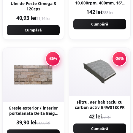
10.000rpm, 400mm, 16'',
Ulei de Peste Omega 3
KRAFTNER KF-0419
120cps
142 lei
288 lei
40,93 lei
51,16 lei
Cumpără
Cumpără
-36%
-26%
Filtru, aer habitaclu cu
carbon activ B4W018CPR
Gresie exterior / interior
portelanata Delta Beige
42 lei
57 lei
30 x 60 cm mata
39,90 lei
61,90 lei
rectificata tip piatra
Cumpără