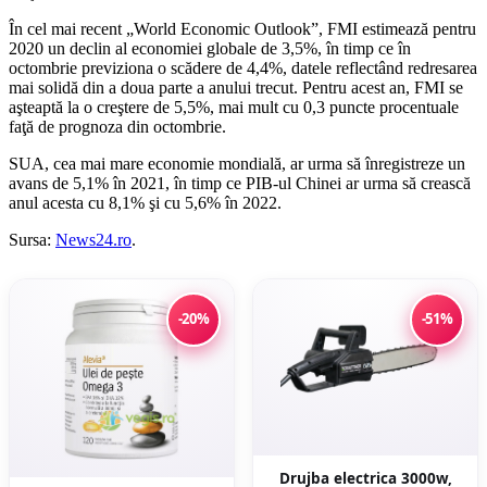
În cel mai recent „World Economic Outlook”, FMI estimează pentru
2020 un declin al economiei globale de 3,5%, în timp ce în
octombrie previziona o scădere de 4,4%, datele reflectând redresarea
mai solidă din a doua parte a anului trecut. Pentru acest an, FMI se
aşteaptă la o creştere de 5,5%, mai mult cu 0,3 puncte procentuale
faţă de prognoza din octombrie.
SUA, cea mai mare economie mondială, ar urma să înregistreze un
avans de 5,1% în 2021, în timp ce PIB-ul Chinei ar urma să crească
anul acesta cu 8,1% şi cu 5,6% în 2022.
Sursa:
News24.ro
.
-20%
-51%
Drujba electrica 3000w,