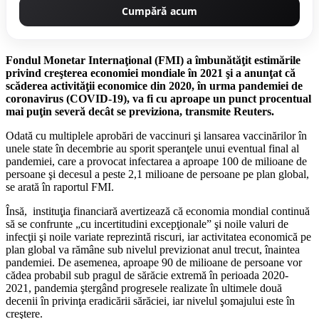
Cumpără acum
Fondul Monetar Internaţional (FMI) a îmbunătăţit estimările
privind creşterea economiei mondiale în 2021 şi a anunţat că
scăderea activităţii economice din 2020, în urma pandemiei de
coronavirus (COVID-19), va fi cu aproape un punct procentual
mai puţin severă decât se previziona, transmite Reuters.
Odată cu multiplele aprobări de vaccinuri şi lansarea vaccinărilor în
unele state în decembrie au sporit speranţele unui eventual final al
pandemiei, care a provocat infectarea a aproape 100 de milioane de
persoane şi decesul a peste 2,1 milioane de persoane pe plan global,
se arată în raportul FMI.
Însă, instituţia financiară avertizează că economia mondial continuă
să se confrunte „cu incertitudini excepţionale” şi noile valuri de
infecţii şi noile variate reprezintă riscuri, iar activitatea economică pe
plan global va rămâne sub nivelul previzionat anul trecut, înaintea
pandemiei. De asemenea, aproape 90 de milioane de persoane vor
cădea probabil sub pragul de sărăcie extremă în perioada 2020-
2021, pandemia ştergând progresele realizate în ultimele două
decenii în privinţa eradicării sărăciei, iar nivelul şomajului este în
creştere.