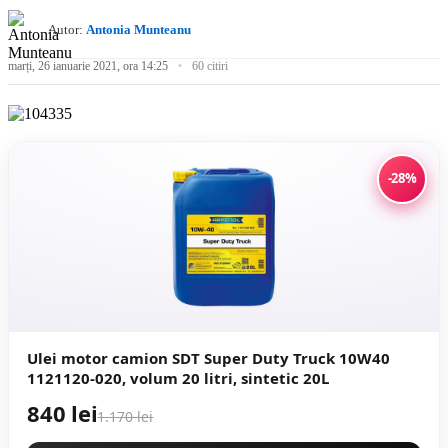
Autor:
Antonia Munteanu
marți, 26 ianuarie 2021, ora 14:25
60 citiri
-28%
Ulei motor camion SDT Super Duty Truck 10W40
1121120-020, volum 20 litri, sintetic 20L
840 lei
1.170 lei