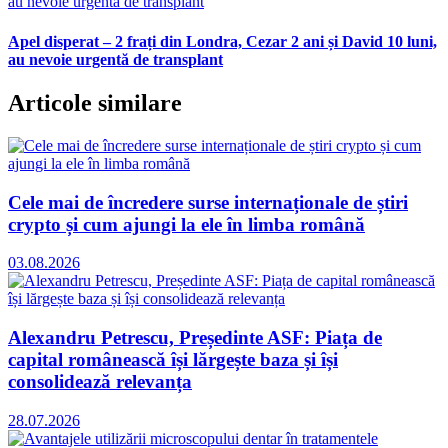
Apel disperat – 2 frați din Londra, Cezar 2 ani și David 10 luni,
au nevoie urgentă de transplant
Articole similare
Cele mai de încredere surse internaționale de știri
crypto și cum ajungi la ele în limba română
03.08.2026
Alexandru Petrescu, Președinte ASF: Piața de
capital românească își lărgește baza și își
consolidează relevanța
28.07.2026