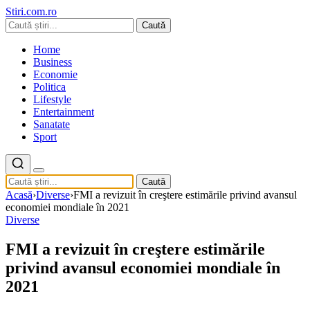
Stiri.com.ro
Caută
Home
Business
Economie
Politica
Lifestyle
Entertainment
Sanatate
Sport
Caută
Acasă
›
Diverse
›
FMI a revizuit în creştere estimările privind avansul
economiei mondiale în 2021
Diverse
FMI a revizuit în creştere estimările
privind avansul economiei mondiale în
2021